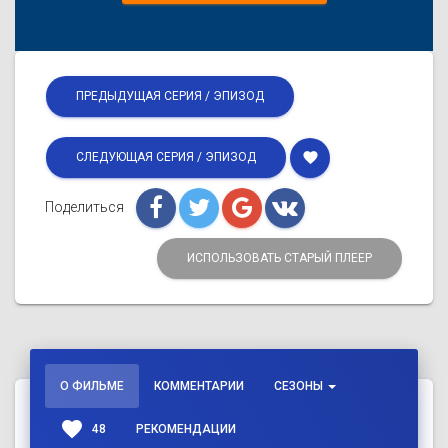
ПРЕДЫДУЩАЯ СЕРИЯ / ЭПИЗОД
favorite
СЛЕДУЮЩАЯ СЕРИЯ / ЭПИЗОД
Поделиться
ИСПОЛЬЗОВАТЬ СТАРЫЙ ПЛЕЕР
О ФИЛЬМЕ
КОММЕНТАРИИ
СЕЗОНЫ
favorite
48
РЕКОМЕНДАЦИИ