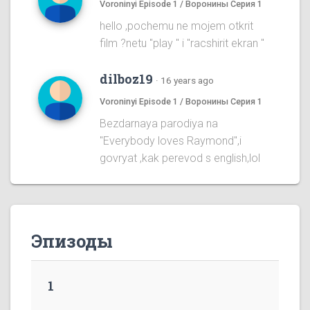
Voroninyi Episode 1 / Воронины Серия 1
hello ,pochemu ne mojem otkrit
film ?netu "play " i "racshirit ekran "
dilboz19
·
16 years ago
Voroninyi Episode 1 / Воронины Серия 1
Bezdarnaya parodiya na
''Everybody loves Raymond'',i
govryat ,kak perevod s english,lol
Эпизоды
1