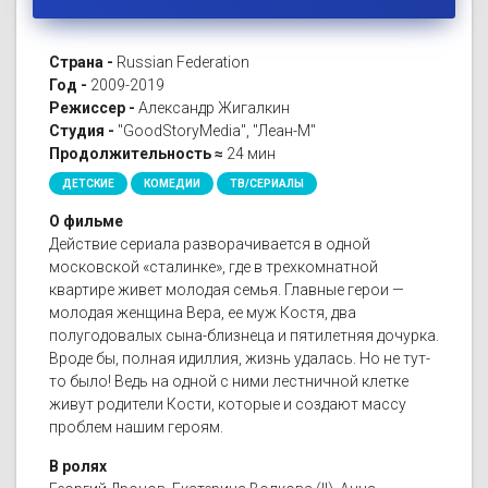
Страна -
Russian Federation
Год -
2009-2019
Режиссер -
Александр Жигалкин
Студия -
"GoodStoryMedia", "Леан-М"
Продолжительность ≈
24 мин
ДЕТСКИЕ
КОМЕДИИ
ТВ/СЕРИАЛЫ
О фильме
Действие сериала разворачивается в одной
московской «сталинке», где в трехкомнатной
квартире живет молодая семья. Главные герои —
молодая женщина Вера, ее муж Костя, два
полугодовалых сына-близнеца и пятилетняя дочурка.
Вроде бы, полная идиллия, жизнь удалась. Но не тут-
то было! Ведь на одной с ними лестничной клетке
живут родители Кости, которые и создают массу
проблем нашим героям.
В ролях