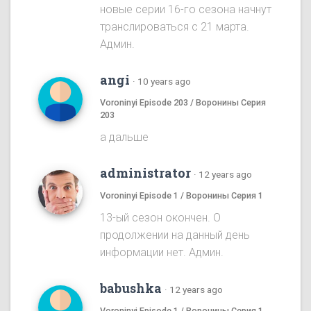
новые серии 16-го сезона начнут
транслироваться с 21 марта.
Админ.
angi
·
10 years ago
Voroninyi Episode 203 / Воронины Серия
203
а дальше
administrator
·
12 years ago
Voroninyi Episode 1 / Воронины Серия 1
13-ый сезон окончен. О
продолжении на данный день
информации нет. Админ.
babushka
·
12 years ago
Voroninyi Episode 1 / Воронины Серия 1