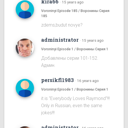
kira66
·
15 years ago
Voroninyi Episode 185 / Воронины Серия
185
zdems,budut novye?
administrator
·
15 years ago
Voroninyi Episode 1 / Воронины Серия 1
Добавлены серии 101-152.
Админ.
persikfl1983
·
16 years ago
Voroninyi Episode 1 / Воронины Серия 1
it is "Everybody Loves Raymond"!!!
Only in Russian, even the same
jokes!!!
administrator