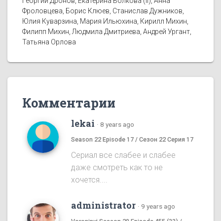
Георгий Дронов, Екатерина Волкова (II), Анна
Фроловцева, Борис Клюев, Станислав Дужников,
Юлия Куварзина, Мария Ильюхина, Кирилл Михин,
Филипп Михин, Людмила Дмитриева, Андрей Ургант,
Татьяна Орлова
Комментарии
lekai
·
8 years ago
Season 22 Episode 17 / Сезон 22 Серия 17
Сериал все слабее и слабее
даже смотреть как то не
хочется....
administrator
·
9 years ago