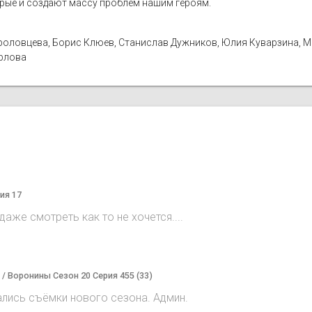
орые и создают массу проблем нашим героям.
а Фроловцева, Борис Клюев, Станислав Дужников, Юлия Куварзина, 
Орлова
ия 17
аже смотреть как то не хочется....
) / Воронины Сезон 20 Серия 455 (33)
ались съёмки нового сезона. Админ.