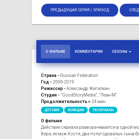
ПРЕДЫДУЩАЯ СЕРИЯ / ЭПИЗОД
СЛЕД
О ФИЛЬМЕ
КОММЕНТАРИИ
СЕЗОНЫ
Страна -
Russian Federation
Год -
2009-2019
Режиссер -
Александр Жигалкин
Студия -
"GoodStoryMedia", "Леан-М"
Продолжительность ≈
24 мин
ДЕТСКИЕ
КОМЕДИИ
ТВ/СЕРИАЛЫ
О фильме
Действие сериала разворачивается в одной мо
Вера, ее муж Костя, два полугодовалых сына-бл