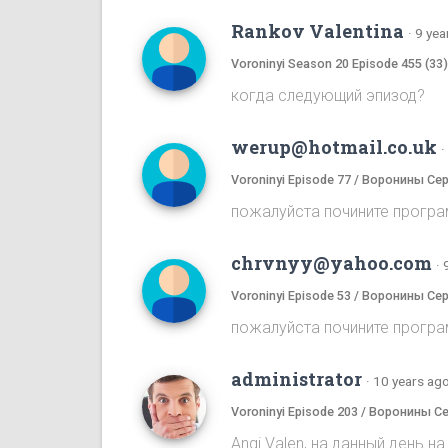
Rankov Valentina
·
9 yea
Voroninyi Season 20 Episode 455 (33
когда следующий эпизод?
werup@hotmail.co.uk
·
Voroninyi Episode 77 / Воронины Се
пожалуйста почините програ
chrvnyy@yahoo.com
·
Voroninyi Episode 53 / Воронины Се
пожалуйста почините програ
administrator
·
10 years ag
Voroninyi Episode 203 / Воронины С
Angi Valen, на данный день 