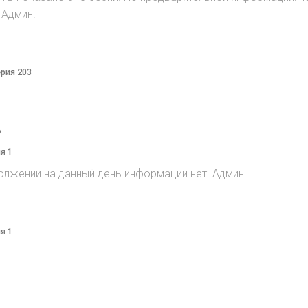
 Админ.
ерия 203
o
я 1
олжении на данный день информации нет. Админ.
я 1