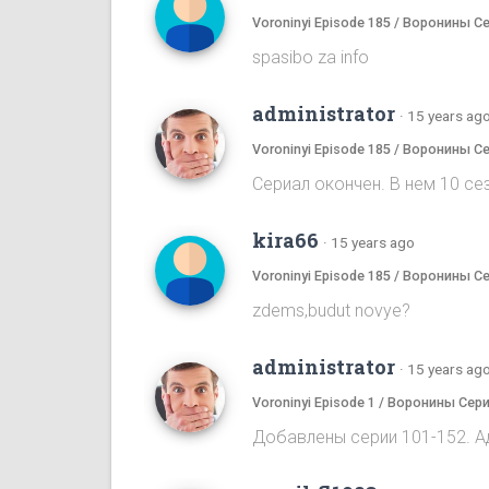
Voroninyi Episode 185 / Воронины С
spasibo za info
administrator
·
15 years ag
Voroninyi Episode 185 / Воронины С
Сериал окончен. В нем 10 сез
kira66
·
15 years ago
Voroninyi Episode 185 / Воронины С
zdems,budut novye?
administrator
·
15 years ag
Voroninyi Episode 1 / Воронины Сери
Добавлены серии 101-152. А