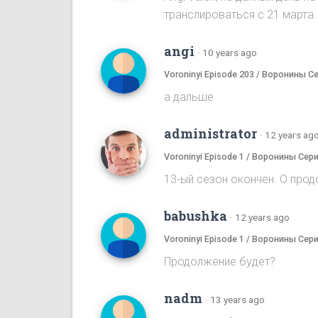
транслироваться с 21 марта.
angi
·
10 years ago
Voroninyi Episode 203 / Воронины С
а дальше
administrator
·
12 years ag
Voroninyi Episode 1 / Воронины Сери
13-ый сезон окончен. О прод
babushka
·
12 years ago
Voroninyi Episode 1 / Воронины Сери
Продолжение будет?
nadm
·
13 years ago