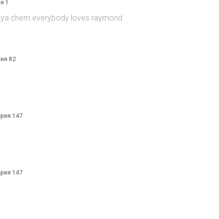
я 1
itsya chem everybody loves raymond
рия 82
ерия 147
ерия 147