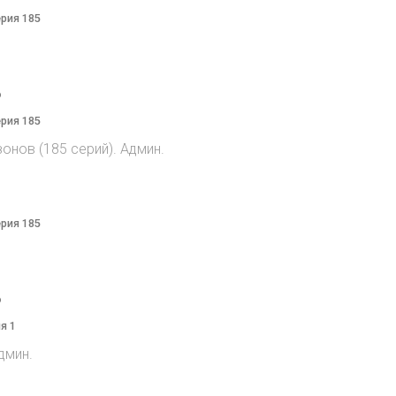
ерия 185
o
ерия 185
онов (185 серий). Админ.
ерия 185
o
я 1
дмин.