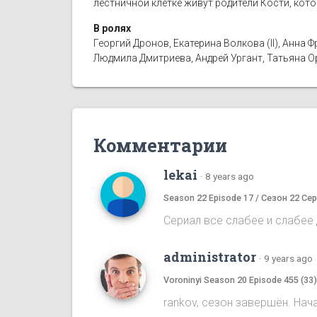
лестничной клетке живут родители Кости, кот
В ролях
Георгий Дронов, Екатерина Волкова (II), Анн
Людмила Дмитриева, Андрей Ургант, Татьяна 
Комментарии
lekai
·
8 years ago
Season 22 Episode 17 / Сезон 22 Сер
Сериал все слабее и слабее д
administrator
·
9 years ago
Voroninyi Season 20 Episode 455 (33
rankov, сезон завершён. Нач