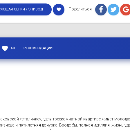
Поделиться
favorite
УЮЩАЯ СЕРИЯ / ЭПИЗОД
favorite
48
РЕКОМЕНДАЦИИ
сковской «сталинке», где в трехкомнатной квартире живет молода
изнеца и пятилетняя дочурка. Вроде бы, полная идиллия, жизнь уда