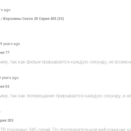
rs ago
) / Воронины Сезон 20 Серия 455 (33)
9 years ago
рия 77
мму, так как фильм прирывается каждую секунду, не возмож
9 years ago
рия 53
мму, так как телевещание прирывается каждую секунду, и 
o
ерия 203
на ТВ показано 345 серий. По предварительной информации: н