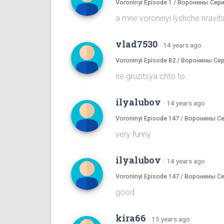
Voroninyi Episode 1 / Воронины Сери
a mne voroninyi lyshche nrav
vlad7530
·
14 years ago
Voroninyi Episode 82 / Воронины Се
ne gruzitsya chto to..
ilyalubov
·
14 years ago
Voroninyi Episode 147 / Воронины С
very funny
ilyalubov
·
14 years ago
Voroninyi Episode 147 / Воронины С
good
kira66
·
15 years ago