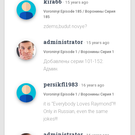
kira66
·
15 years ago
Voroninyi Episode 185 / Воронины Серия
185
zdems,budut novye?
administrator
·
15 years ago
Voroninyi Episode 1 / Воронины Серия 1
Добавлены серии 101-152.
Админ.
persikfl1983
·
16 years ago
Voroninyi Episode 1 / Воронины Серия 1
it is "Everybody Loves Raymond"!!!
Only in Russian, even the same
jokes!!!
administrator