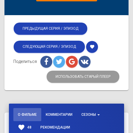
ПРЕДЫДУЩАЯ СЕРИЯ / ЭПИЗОД
favorite
СЛЕДУЮЩАЯ СЕРИЯ / ЭПИЗОД
Поделиться
ИСПОЛЬЗОВАТЬ СТАРЫЙ ПЛЕЕР
О ФИЛЬМЕ
КОММЕНТАРИИ
СЕЗОНЫ
favorite
48
РЕКОМЕНДАЦИИ