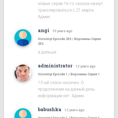
новые серии 16-го сезона начнут
транслироваться с 21 марта.
Админ.
angi
·
10 years ago
Voroninyi Episode 203 / Воронины Серия
203
а дальше
administrator
·
12 years ago
Voroninyi Episode 1 / Воронины Серия 1
13-ый сезон окончен. О
продолжении на данный день
информации нет. Админ.
babushka
·
12 years ago
Voroninyi Episode 1 / Воронины Серия 1