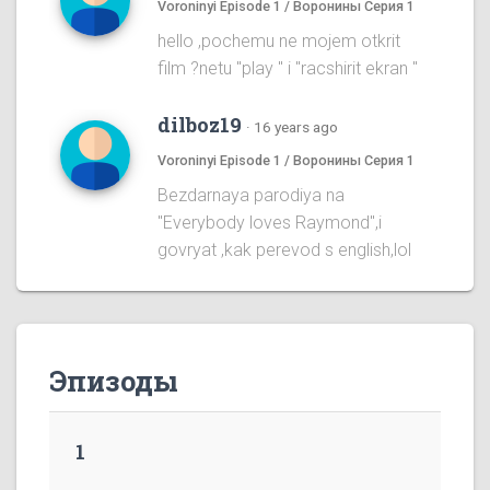
Voroninyi Episode 1 / Воронины Серия 1
hello ,pochemu ne mojem otkrit
film ?netu "play " i "racshirit ekran "
dilboz19
·
16 years ago
Voroninyi Episode 1 / Воронины Серия 1
Bezdarnaya parodiya na
''Everybody loves Raymond'',i
govryat ,kak perevod s english,lol
Эпизоды
1