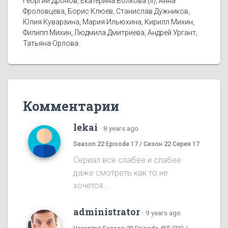
Георгий Дронов, Екатерина Волкова (II), Анна
Фроловцева, Борис Клюев, Станислав Дужников,
Юлия Куварзина, Мария Ильюхина, Кирилл Михин,
Филипп Михин, Людмила Дмитриева, Андрей Ургант,
Татьяна Орлова
Комментарии
lekai
·
8 years ago
Season 22 Episode 17 / Сезон 22 Серия 17
Сериал все слабее и слабее
даже смотреть как то не
хочется....
administrator
·
9 years ago