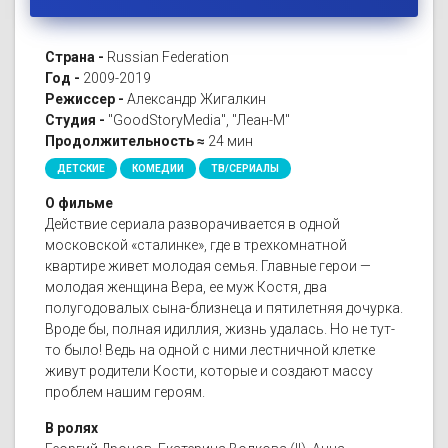
Страна -
Russian Federation
Год -
2009-2019
Режиссер -
Александр Жигалкин
Студия -
"GoodStoryMedia", "Леан-М"
Продолжительность ≈
24 мин
ДЕТСКИЕ
КОМЕДИИ
ТВ/СЕРИАЛЫ
О фильме
Действие сериала разворачивается в одной
московской «сталинке», где в трехкомнатной
квартире живет молодая семья. Главные герои —
молодая женщина Вера, ее муж Костя, два
полугодовалых сына-близнеца и пятилетняя дочурка.
Вроде бы, полная идиллия, жизнь удалась. Но не тут-
то было! Ведь на одной с ними лестничной клетке
живут родители Кости, которые и создают массу
проблем нашим героям.
В ролях