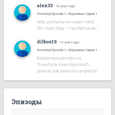
alex33
·
16 years ago
Voroninyi Episode 1 / Воронины Серия 1
hello ,pochemu ne mojem otkrit
film ?netu "play " i "racshirit ekran "
dilboz19
·
16 years ago
Voroninyi Episode 1 / Воронины Серия 1
Bezdarnaya parodiya na
''Everybody loves Raymond'',i
govryat ,kak perevod s english,lol
Эпизоды