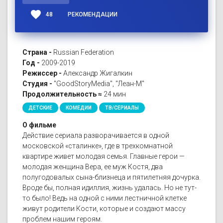
favorite
48
РЕКОМЕНДАЦИИ
Страна -
Russian Federation
Год -
2009-2019
Режиссер -
Александр Жигалкин
Студия -
"GoodStoryMedia", "Леан-М"
Продолжительность ≈
24 мин
ДЕТСКИЕ
КОМЕДИИ
ТВ/СЕРИАЛЫ
О фильме
Действие сериала разворачивается в одной
московской «сталинке», где в трехкомнатной
квартире живет молодая семья. Главные герои —
молодая женщина Вера, ее муж Костя, два
полугодовалых сына-близнеца и пятилетняя дочурка.
Вроде бы, полная идиллия, жизнь удалась. Но не тут-
то было! Ведь на одной с ними лестничной клетке
живут родители Кости, которые и создают массу
проблем нашим героям.