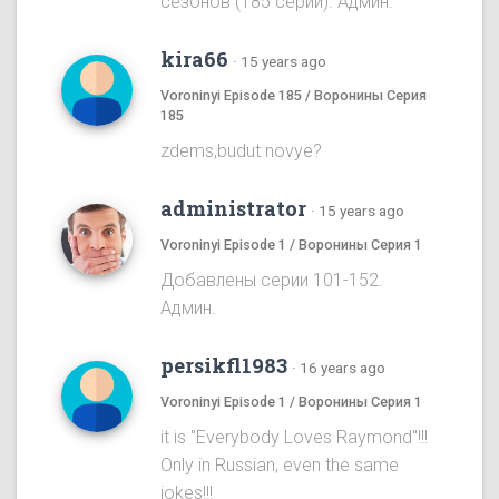
сезонов (185 серий). Админ.
kira66
·
15 years ago
Voroninyi Episode 185 / Воронины Серия
185
zdems,budut novye?
administrator
·
15 years ago
Voroninyi Episode 1 / Воронины Серия 1
Добавлены серии 101-152.
Админ.
persikfl1983
·
16 years ago
Voroninyi Episode 1 / Воронины Серия 1
it is "Everybody Loves Raymond"!!!
Only in Russian, even the same
jokes!!!