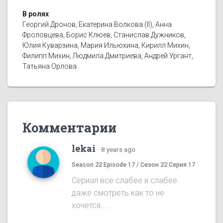
В ролях
Георгий Дронов, Екатерина Волкова (II), Анна
Фроловцева, Борис Клюев, Станислав Дужников,
Юлия Куварзина, Мария Ильюхина, Кирилл Михин,
Филипп Михин, Людмила Дмитриева, Андрей Ургант,
Татьяна Орлова
Комментарии
lekai
·
8 years ago
Season 22 Episode 17 / Сезон 22 Серия 17
Сериал все слабее и слабее
даже смотреть как то не
хочется....