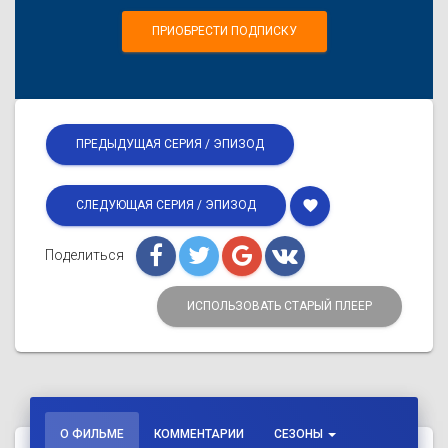
ПРИОБРЕСТИ ПОДПИСКУ
ПРЕДЫДУЩАЯ СЕРИЯ / ЭПИЗОД
favorite
СЛЕДУЮЩАЯ СЕРИЯ / ЭПИЗОД
Поделиться
ИСПОЛЬЗОВАТЬ СТАРЫЙ ПЛЕЕР
О ФИЛЬМЕ
КОММЕНТАРИИ
СЕЗОНЫ