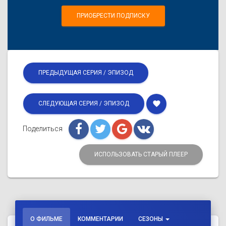
ПРИОБРЕСТИ ПОДПИСКУ
ПРЕДЫДУЩАЯ СЕРИЯ / ЭПИЗОД
favorite
СЛЕДУЮЩАЯ СЕРИЯ / ЭПИЗОД
Поделиться
ИСПОЛЬЗОВАТЬ СТАРЫЙ ПЛЕЕР
О ФИЛЬМЕ
КОММЕНТАРИИ
СЕЗОНЫ