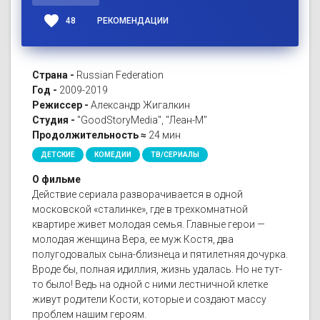
favorite
48
РЕКОМЕНДАЦИИ
Страна -
Russian Federation
Год -
2009-2019
Режиссер -
Александр Жигалкин
Студия -
"GoodStoryMedia", "Леан-М"
Продолжительность ≈
24 мин
ДЕТСКИЕ
КОМЕДИИ
ТВ/СЕРИАЛЫ
О фильме
Действие сериала разворачивается в одной
московской «сталинке», где в трехкомнатной
квартире живет молодая семья. Главные герои —
молодая женщина Вера, ее муж Костя, два
полугодовалых сына-близнеца и пятилетняя дочурка.
Вроде бы, полная идиллия, жизнь удалась. Но не тут-
то было! Ведь на одной с ними лестничной клетке
живут родители Кости, которые и создают массу
проблем нашим героям.