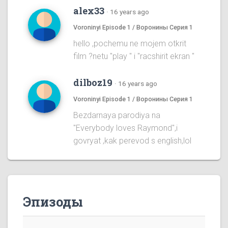
alex33
·
16 years ago
Voroninyi Episode 1 / Воронины Серия 1
hello ,pochemu ne mojem otkrit
film ?netu "play " i "racshirit ekran "
dilboz19
·
16 years ago
Voroninyi Episode 1 / Воронины Серия 1
Bezdarnaya parodiya na
''Everybody loves Raymond'',i
govryat ,kak perevod s english,lol
Эпизоды