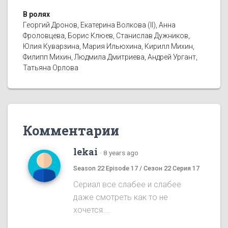
В ролях
Георгий Дронов, Екатерина Волкова (II), Анна
Фроловцева, Борис Клюев, Станислав Дужников,
Юлия Куварзина, Мария Ильюхина, Кирилл Михин,
Филипп Михин, Людмила Дмитриева, Андрей Ургант,
Татьяна Орлова
Комментарии
lekai
·
8 years ago
Season 22 Episode 17 / Сезон 22 Серия 17
Сериал все слабее и слабее
даже смотреть как то не
хочется....