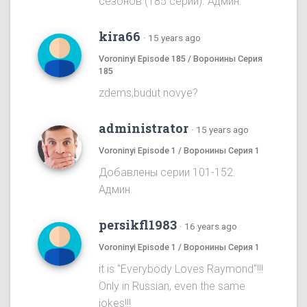
сезонов (185 серий). Админ.
kira66
·
15 years ago
Voroninyi Episode 185 / Воронины Серия
185
zdems,budut novye?
administrator
·
15 years ago
Voroninyi Episode 1 / Воронины Серия 1
Добавлены серии 101-152.
Админ.
persikfl1983
·
16 years ago
Voroninyi Episode 1 / Воронины Серия 1
it is "Everybody Loves Raymond"!!!
Only in Russian, even the same
jokes!!!