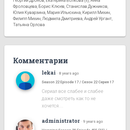
Георгий Дронов, Екатерина Волкова (II), Анна
Фроловцева, Борис Клюев, Станислав Дужников,
Юлия Куварзина, Мария Ильюхина, Кирилл Михин,
Филипп Михин, Людмила Дмитриева, Андрей Ургант,
Татьяна Орлова
Комментарии
lekai
·
8 years ago
Season 22 Episode 17 / Сезон 22 Серия 17
Сериал все слабее и слабее
даже смотреть как то не
хочется....
administrator
·
9 years ago