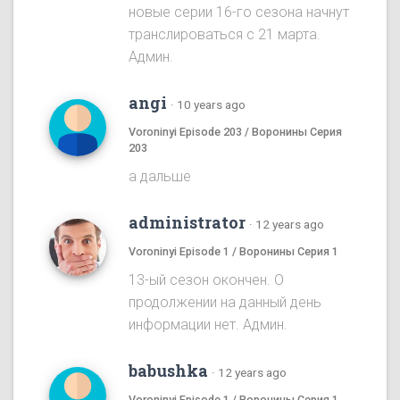
новые серии 16-го сезона начнут
транслироваться с 21 марта.
Админ.
angi
·
10 years ago
Voroninyi Episode 203 / Воронины Серия
203
а дальше
administrator
·
12 years ago
Voroninyi Episode 1 / Воронины Серия 1
13-ый сезон окончен. О
продолжении на данный день
информации нет. Админ.
babushka
·
12 years ago
Voroninyi Episode 1 / Воронины Серия 1