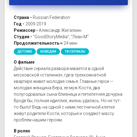
Страна -
Russian Federation
Год -
2009-2019
Режиссер -
Александр Жигалкин
Студия -
"GoodStoryMedia", "Леан-М"
Продолжительность ≈
24 мин
ДЕТСКИЕ
КОМЕДИИ
ТВ/СЕРИАЛЫ
О фильме
Действие сериала разворачивается в одной
московской «сталинке», где в трехкомнатной
квартире живет молодая семья. Главные герои —
молодая женщина Вера, ее муж Костя, два
полугодовалых сына-близнеца и пятилетняя дочурка.
Вроде бы, полная идиллия, жизнь удалась. Но не тут-
то было! Ведь на одной с ними лестничной клетке
живут родители Кости, которые и создают массу
проблем нашим героям.
В ролях