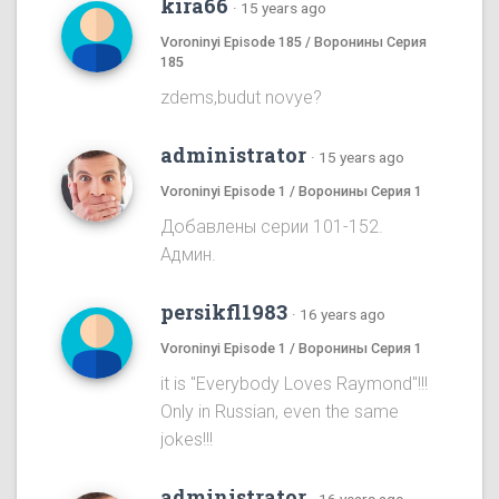
kira66
·
15 years ago
Voroninyi Episode 185 / Воронины Серия
185
zdems,budut novye?
administrator
·
15 years ago
Voroninyi Episode 1 / Воронины Серия 1
Добавлены серии 101-152.
Админ.
persikfl1983
·
16 years ago
Voroninyi Episode 1 / Воронины Серия 1
it is "Everybody Loves Raymond"!!!
Only in Russian, even the same
jokes!!!
administrator