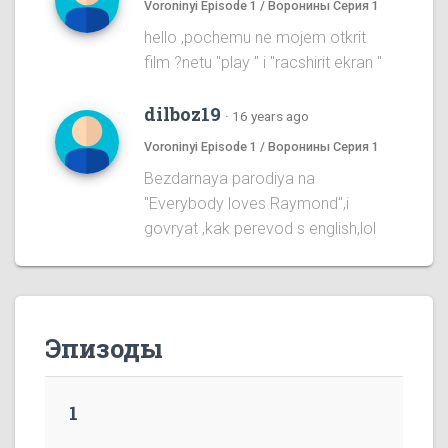
Voroninyi Episode 1 / Воронины Серия 1
hello ,pochemu ne mojem otkrit
film ?netu "play " i "racshirit ekran "
dilboz19
·
16 years ago
Voroninyi Episode 1 / Воронины Серия 1
Bezdarnaya parodiya na
''Everybody loves Raymond'',i
govryat ,kak perevod s english,lol
Эпизоды
1