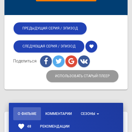
ПРЕДЫДУЩАЯ СЕРИЯ / ЭПИЗОД
favorite
СЛЕДУЮЩАЯ СЕРИЯ / ЭПИЗОД
Поделиться
ИСПОЛЬЗОВАТЬ СТАРЫЙ ПЛЕЕР
О ФИЛЬМЕ
КОММЕНТАРИИ
СЕЗОНЫ
favorite
48
РЕКОМЕНДАЦИИ