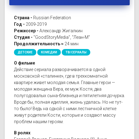
Страна -
Russian Federation
Год -
2009-2019
Режиссер -
Александр Жигалкин
Студия -
"GoodStoryMedia", "Леан-М"
Продолжительность ≈
24 мин
ДЕТСКИЕ
КОМЕДИИ
ТВ/СЕРИАЛЫ
О фильме
Действие сериала разворачивается в одной
московской «сталинке», где в трехкомнатной
квартире живет молодая семья. Главные герои —
молодая женщина Вера, ее муж Костя, два
полугодовалых сына-близнеца и пятилетняя дочурка.
Вроде бы, полная идиллия, жизнь удалась. Но не тут-
то было! Ведь на одной с ними лестничной клетке
живут родители Кости, которые и создают массу
проблем нашим героям.
В ролях