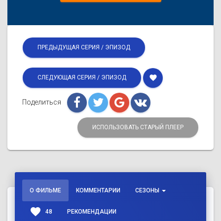
ПРЕДЫДУЩАЯ СЕРИЯ / ЭПИЗОД
favorite
СЛЕДУЮЩАЯ СЕРИЯ / ЭПИЗОД
Поделиться
ИСПОЛЬЗОВАТЬ СТАРЫЙ ПЛЕЕР
О ФИЛЬМЕ
КОММЕНТАРИИ
СЕЗОНЫ
favorite
48
РЕКОМЕНДАЦИИ