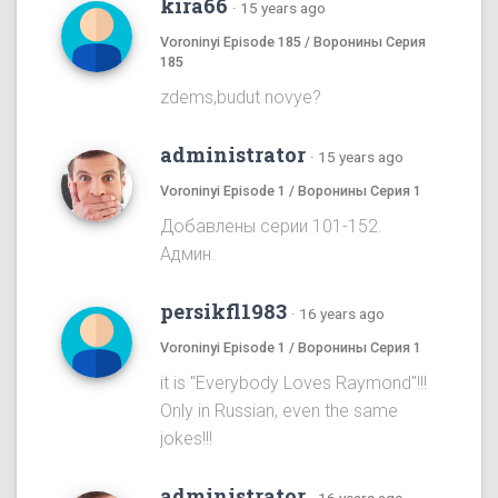
kira66
·
15 years ago
Voroninyi Episode 185 / Воронины Серия
185
zdems,budut novye?
administrator
·
15 years ago
Voroninyi Episode 1 / Воронины Серия 1
Добавлены серии 101-152.
Админ.
persikfl1983
·
16 years ago
Voroninyi Episode 1 / Воронины Серия 1
it is "Everybody Loves Raymond"!!!
Only in Russian, even the same
jokes!!!
administrator