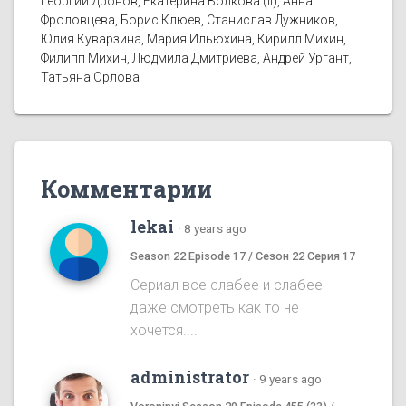
Георгий Дронов, Екатерина Волкова (II), Анна
Фроловцева, Борис Клюев, Станислав Дужников,
Юлия Куварзина, Мария Ильюхина, Кирилл Михин,
Филипп Михин, Людмила Дмитриева, Андрей Ургант,
Татьяна Орлова
Комментарии
lekai
·
8 years ago
Season 22 Episode 17 / Сезон 22 Серия 17
Сериал все слабее и слабее
даже смотреть как то не
хочется....
administrator
·
9 years ago