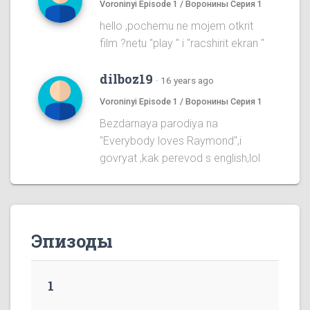
Voroninyi Episode 1 / Воронины Серия 1
hello ,pochemu ne mojem otkrit
film ?netu "play " i "racshirit ekran "
dilboz19
·
16 years ago
Voroninyi Episode 1 / Воронины Серия 1
Bezdarnaya parodiya na
''Everybody loves Raymond'',i
govryat ,kak perevod s english,lol
Эпизоды
1