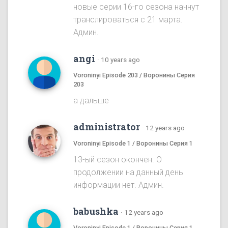
новые серии 16-го сезона начнут
транслироваться с 21 марта.
Админ.
angi
·
10 years ago
Voroninyi Episode 203 / Воронины Серия
203
а дальше
administrator
·
12 years ago
Voroninyi Episode 1 / Воронины Серия 1
13-ый сезон окончен. О
продолжении на данный день
информации нет. Админ.
babushka
·
12 years ago
Voroninyi Episode 1 / Воронины Серия 1