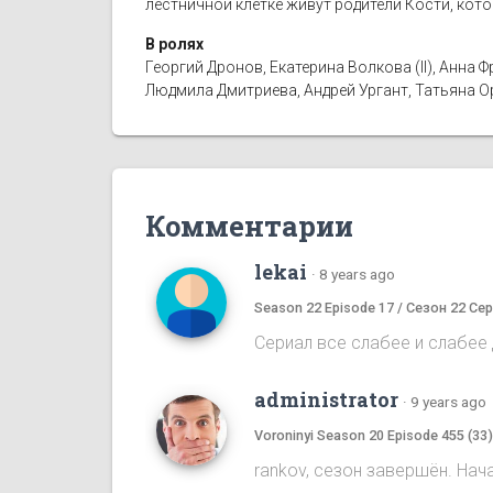
лестничной клетке живут родители Кости, кот
В ролях
Георгий Дронов, Екатерина Волкова (II), Анн
Людмила Дмитриева, Андрей Ургант, Татьяна 
Комментарии
lekai
·
8 years ago
Season 22 Episode 17 / Сезон 22 Сер
Сериал все слабее и слабее д
administrator
·
9 years ago
Voroninyi Season 20 Episode 455 (33
rankov, сезон завершён. Нач