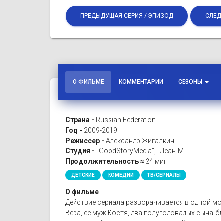
ПРЕДЫДУЩАЯ СЕРИЯ / ЭПИЗОД
СЛЕД
О ФИЛЬМЕ
КОММЕНТАРИИ
СЕЗОНЫ
Страна -
Russian Federation
Год -
2009-2019
Режиссер -
Александр Жигалкин
Студия -
"GoodStoryMedia", "Леан-М"
Продолжительность ≈
24 мин
ДЕТСКИЕ
КОМЕДИИ
ТВ/СЕРИАЛЫ
О фильме
Действие сериала разворачивается в одной мо
Вера, ее муж Костя, два полугодовалых сына-бл