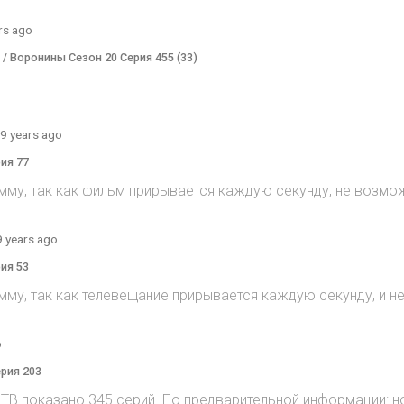
rs ago
) / Воронины Сезон 20 Серия 455 (33)
9 years ago
рия 77
мму, так как фильм прирывается каждую секунду, не возмож
9 years ago
рия 53
мму, так как телевещание прирывается каждую секунду, и 
o
ерия 203
на ТВ показано 345 серий. По предварительной информации: н