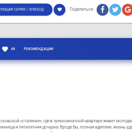
Поделиться
favorite
УЮЩАЯ СЕРИЯ / ЭПИЗОД
favorite
48
РЕКОМЕНДАЦИИ
сковской «сталинке», где в трехкомнатной квартире живет молода
изнеца и пятилетняя дочурка. Вроде бы, полная идиллия, жизнь уда