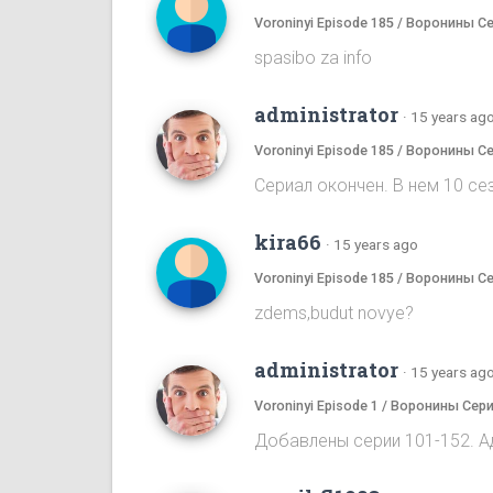
Voroninyi Episode 185 / Воронины С
spasibo za info
administrator
·
15 years ag
Voroninyi Episode 185 / Воронины С
Сериал окончен. В нем 10 сез
kira66
·
15 years ago
Voroninyi Episode 185 / Воронины С
zdems,budut novye?
administrator
·
15 years ag
Voroninyi Episode 1 / Воронины Сери
Добавлены серии 101-152. А