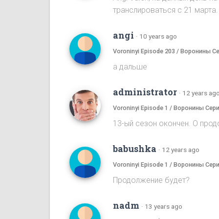
транслироваться с 21 марта.
angi
·
10 years ago
Voroninyi Episode 203 / Воронины С
а дальше
administrator
·
12 years ag
Voroninyi Episode 1 / Воронины Сери
13-ый сезон окончен. О прод
babushka
·
12 years ago
Voroninyi Episode 1 / Воронины Сери
Продолжение будет?
nadm
·
13 years ago