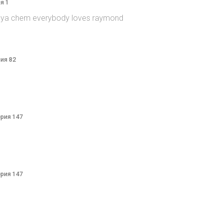
я 1
itsya chem everybody loves raymond
рия 82
ерия 147
ерия 147