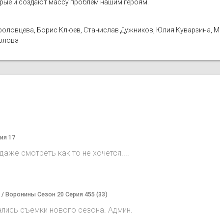
орые и создают массу проблем нашим героям.
а Фроловцева, Борис Клюев, Станислав Дужников, Юлия Куварзина, 
Орлова
ия 17
аже смотреть как то не хочется....
) / Воронины Сезон 20 Серия 455 (33)
ались съёмки нового сезона. Админ.