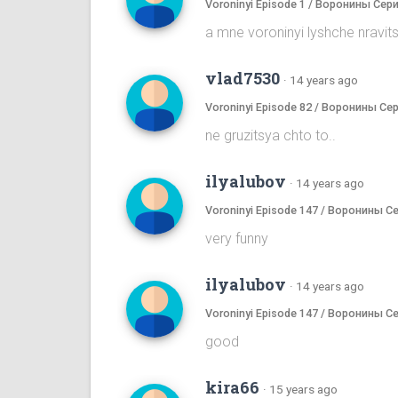
Voroninyi Episode 1 / Воронины Сери
a mne voroninyi lyshche nrav
vlad7530
·
14 years ago
Voroninyi Episode 82 / Воронины Се
ne gruzitsya chto to..
ilyalubov
·
14 years ago
Voroninyi Episode 147 / Воронины С
very funny
ilyalubov
·
14 years ago
Voroninyi Episode 147 / Воронины С
good
kira66
·
15 years ago