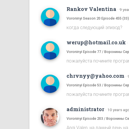
Rankov Valentina
·
9 yea
Voroninyi Season 20 Episode 455 (33
когда следующий эпизод?
werup@hotmail.co.uk
·
Voroninyi Episode 77 / Воронины Се
пожалуйста почините програ
chrvnyy@yahoo.com
·
Voroninyi Episode 53 / Воронины Се
пожалуйста почините програ
administrator
·
10 years ag
Voroninyi Episode 203 / Воронины С
Angi Valen, на данный день 