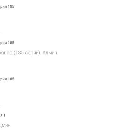
ерия 185
o
ерия 185
онов (185 серий). Админ.
ерия 185
o
я 1
дмин.