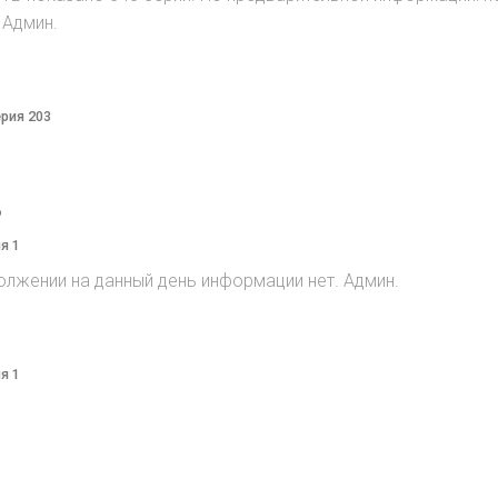
 Админ.
ерия 203
o
я 1
олжении на данный день информации нет. Админ.
я 1