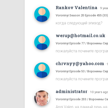
Rankov Valentina
·
9 yea
Voroninyi Season 20 Episode 455 (33
когда следующий эпизод?
werup@hotmail.co.uk
·
Voroninyi Episode 77 / Воронины Се
пожалуйста почините програ
chrvnyy@yahoo.com
·
Voroninyi Episode 53 / Воронины Се
пожалуйста почините програ
administrator
·
10 years ag
Voroninyi Episode 203 / Воронины С
Angi Valen, на данный день 