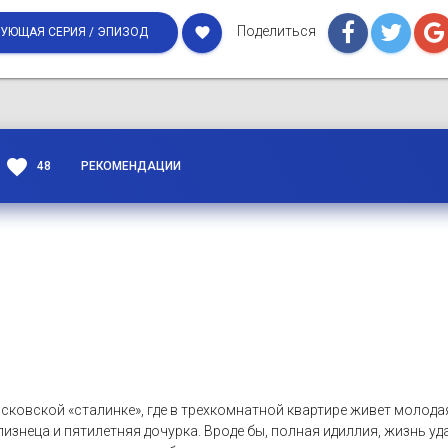
Поделиться
favorite
УЮЩАЯ СЕРИЯ / ЭПИЗОД
favorite
48
РЕКОМЕНДАЦИИ
сковской «сталинке», где в трехкомнатной квартире живет молода
изнеца и пятилетняя дочурка. Вроде бы, полная идиллия, жизнь уда