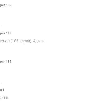
ерия 185
o
ерия 185
онов (185 серий). Админ.
ерия 185
o
я 1
дмин.