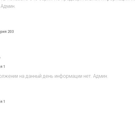
 Админ.
ерия 203
o
я 1
олжении на данный день информации нет. Админ.
я 1