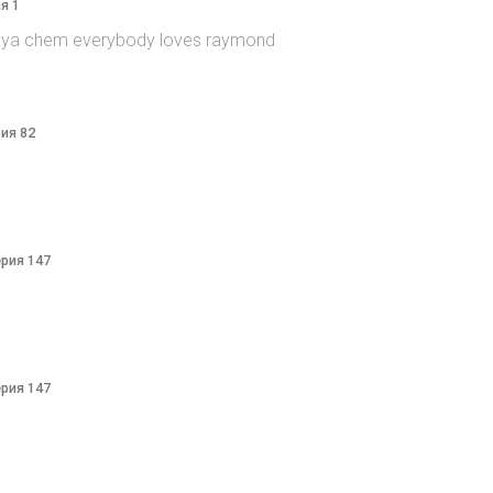
я 1
itsya chem everybody loves raymond
рия 82
ерия 147
ерия 147