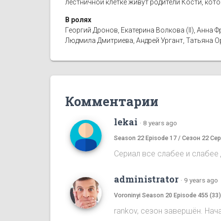
лестничной клетке живут родители Кости, кот
В ролях
Георгий Дронов, Екатерина Волкова (II), Анн
Людмила Дмитриева, Андрей Ургант, Татьяна 
Комментарии
lekai
·
8 years ago
Season 22 Episode 17 / Сезон 22 Сер
Сериал все слабее и слабее д
administrator
·
9 years ago
Voroninyi Season 20 Episode 455 (33
rankov, сезон завершён. Нач