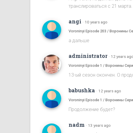
транслироваться с 21 марта.
angi
·
10 years ago
Voroninyi Episode 203 / Воронины С
а дальше
administrator
·
12 years ag
Voroninyi Episode 1 / Воронины Сери
13-ый сезон окончен. О прод
babushka
·
12 years ago
Voroninyi Episode 1 / Воронины Сери
Продолжение будет?
nadm
·
13 years ago