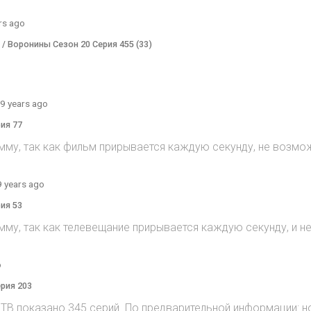
rs ago
) / Воронины Сезон 20 Серия 455 (33)
9 years ago
рия 77
мму, так как фильм прирывается каждую секунду, не возмож
9 years ago
рия 53
мму, так как телевещание прирывается каждую секунду, и 
o
ерия 203
на ТВ показано 345 серий. По предварительной информации: н