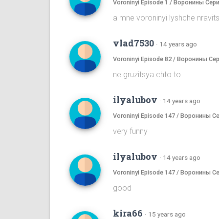
Voroninyi Episode 1 / Воронины Сери
a mne voroninyi lyshche nrav
vlad7530
·
14 years ago
Voroninyi Episode 82 / Воронины Се
ne gruzitsya chto to..
ilyalubov
·
14 years ago
Voroninyi Episode 147 / Воронины С
very funny
ilyalubov
·
14 years ago
Voroninyi Episode 147 / Воронины С
good
kira66
·
15 years ago