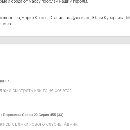
орые и создают массу проблем нашим героям.
а Фроловцева, Борис Клюев, Станислав Дужников, Юлия Куварзина, 
Орлова
ия 17
аже смотреть как то не хочется....
) / Воронины Сезон 20 Серия 455 (33)
ались съёмки нового сезона. Админ.