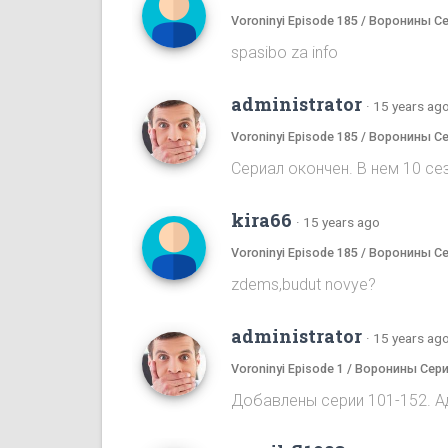
Voroninyi Episode 185 / Воронины С
spasibo za info
administrator
·
15 years ag
Voroninyi Episode 185 / Воронины С
Сериал окончен. В нем 10 сез
kira66
·
15 years ago
Voroninyi Episode 185 / Воронины С
zdems,budut novye?
administrator
·
15 years ag
Voroninyi Episode 1 / Воронины Сери
Добавлены серии 101-152. А