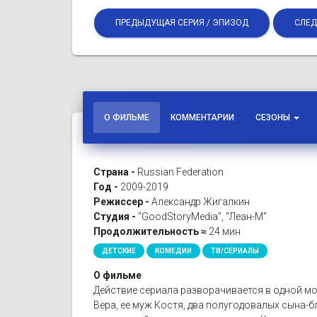
ПРЕДЫДУЩАЯ СЕРИЯ / ЭПИЗОД
СЛЕД
О ФИЛЬМЕ
КОММЕНТАРИИ
СЕЗОНЫ
Страна -
Russian Federation
Год -
2009-2019
Режиссер -
Александр Жигалкин
Студия -
"GoodStoryMedia", "Леан-М"
Продолжительность ≈
24 мин
ДЕТСКИЕ
КОМЕДИИ
ТВ/СЕРИАЛЫ
О фильме
Действие сериала разворачивается в одной мо
Вера, ее муж Костя, два полугодовалых сына-бл