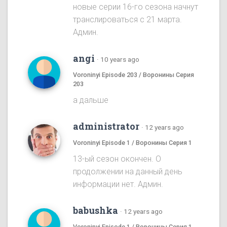
новые серии 16-го сезона начнут
транслироваться с 21 марта.
Админ.
angi
·
10 years ago
Voroninyi Episode 203 / Воронины Серия
203
а дальше
administrator
·
12 years ago
Voroninyi Episode 1 / Воронины Серия 1
13-ый сезон окончен. О
продолжении на данный день
информации нет. Админ.
babushka
·
12 years ago
Voroninyi Episode 1 / Воронины Серия 1