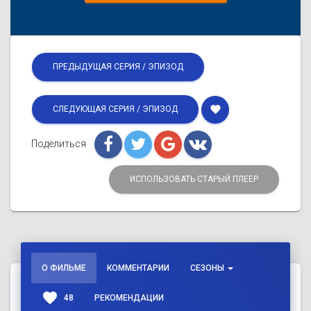
ПРЕДЫДУЩАЯ СЕРИЯ / ЭПИЗОД
favorite
СЛЕДУЮЩАЯ СЕРИЯ / ЭПИЗОД
Поделиться
ИСПОЛЬЗОВАТЬ СТАРЫЙ ПЛЕЕР
О ФИЛЬМЕ
КОММЕНТАРИИ
СЕЗОНЫ
favorite
48
РЕКОМЕНДАЦИИ