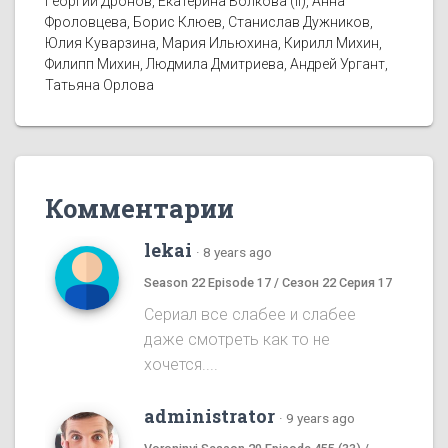
Георгий Дронов, Екатерина Волкова (II), Анна
Фроловцева, Борис Клюев, Станислав Дужников,
Юлия Куварзина, Мария Ильюхина, Кирилл Михин,
Филипп Михин, Людмила Дмитриева, Андрей Ургант,
Татьяна Орлова
Комментарии
lekai
·
8 years ago
Season 22 Episode 17 / Сезон 22 Серия 17
Сериал все слабее и слабее
даже смотреть как то не
хочется....
administrator
·
9 years ago