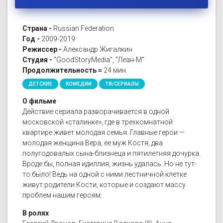
Страна -
Russian Federation
Год -
2009-2019
Режиссер -
Александр Жигалкин
Студия -
"GoodStoryMedia", "Леан-М"
Продолжительность ≈
24 мин
ДЕТСКИЕ
КОМЕДИИ
ТВ/СЕРИАЛЫ
О фильме
Действие сериала разворачивается в одной
московской «сталинке», где в трехкомнатной
квартире живет молодая семья. Главные герои —
молодая женщина Вера, ее муж Костя, два
полугодовалых сына-близнеца и пятилетняя дочурка.
Вроде бы, полная идиллия, жизнь удалась. Но не тут-
то было! Ведь на одной с ними лестничной клетке
живут родители Кости, которые и создают массу
проблем нашим героям.
В ролях