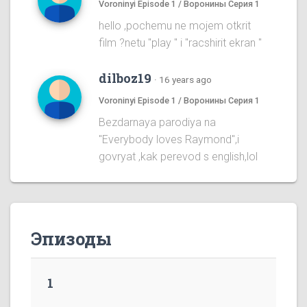
Voroninyi Episode 1 / Воронины Серия 1
hello ,pochemu ne mojem otkrit
film ?netu "play " i "racshirit ekran "
dilboz19
·
16 years ago
Voroninyi Episode 1 / Воронины Серия 1
Bezdarnaya parodiya na
''Everybody loves Raymond'',i
govryat ,kak perevod s english,lol
Эпизоды
1