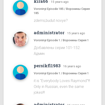
kira66
·
15 years ago
Voroninyi Episode 185 / Воронины Серия
185
zdems,budut novye?
administrator
·
15 years ago
Voroninyi Episode 1 / Воронины Серия 1
Добавлены серии 101-152.
Админ.
persikfl1983
·
16 years ago
Voroninyi Episode 1 / Воронины Серия 1
it is "Everybody Loves Raymond"!!!
Only in Russian, even the same
jokes!!!
administrator