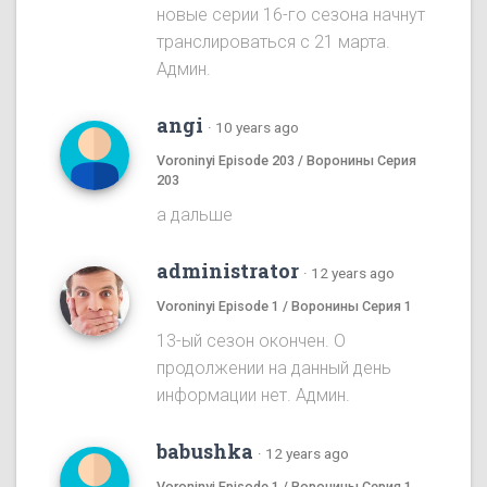
новые серии 16-го сезона начнут
транслироваться с 21 марта.
Админ.
angi
·
10 years ago
Voroninyi Episode 203 / Воронины Серия
203
а дальше
administrator
·
12 years ago
Voroninyi Episode 1 / Воронины Серия 1
13-ый сезон окончен. О
продолжении на данный день
информации нет. Админ.
babushka
·
12 years ago
Voroninyi Episode 1 / Воронины Серия 1