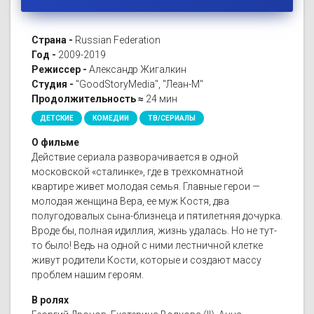
Страна -
Russian Federation
Год -
2009-2019
Режиссер -
Александр Жигалкин
Студия -
"GoodStoryMedia", "Леан-М"
Продолжительность ≈
24 мин
ДЕТСКИЕ
КОМЕДИИ
ТВ/СЕРИАЛЫ
О фильме
Действие сериала разворачивается в одной
московской «сталинке», где в трехкомнатной
квартире живет молодая семья. Главные герои —
молодая женщина Вера, ее муж Костя, два
полугодовалых сына-близнеца и пятилетняя дочурка.
Вроде бы, полная идиллия, жизнь удалась. Но не тут-
то было! Ведь на одной с ними лестничной клетке
живут родители Кости, которые и создают массу
проблем нашим героям.
В ролях