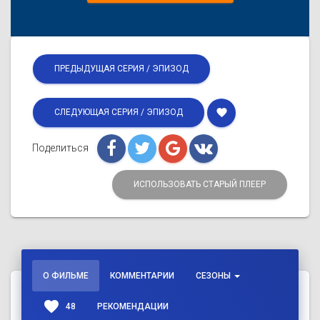
ПРЕДЫДУЩАЯ СЕРИЯ / ЭПИЗОД
favorite
СЛЕДУЮЩАЯ СЕРИЯ / ЭПИЗОД
Поделиться
ИСПОЛЬЗОВАТЬ СТАРЫЙ ПЛЕЕР
О ФИЛЬМЕ
КОММЕНТАРИИ
СЕЗОНЫ
favorite
48
РЕКОМЕНДАЦИИ