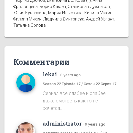
Георгий Дронов, Екатерина Волкова (II), Анна
Фроловцева, Борис Клюев, Станислав Дужников,
Юлия Куварзина, Мария Ильюхина, Кирилл Михин,
Филипп Михин, Людмила Дмитриева, Андрей Ургант,
Татьяна Орлова
Комментарии
lekai
·
8 years ago
Season 22 Episode 17 / Сезон 22 Серия 17
Сериал все слабее и слабее
даже смотреть как то не
хочется....
administrator
·
9 years ago