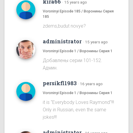
kira66
·
15 years ago
Voroninyi Episode 185 / Воронины Серия
185
zdems,budut novye?
administrator
·
15 years ago
Voroninyi Episode 1 / Воронины Серия 1
Добавлены серии 101-152.
Админ.
persikfl1983
·
16 years ago
Voroninyi Episode 1 / Воронины Серия 1
it is "Everybody Loves Raymond"!!!
Only in Russian, even the same
jokes!!!
administrator