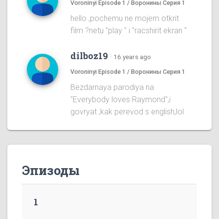
Voroninyi Episode 1 / Воронины Серия 1
hello ,pochemu ne mojem otkrit
film ?netu "play " i "racshirit ekran "
dilboz19
·
16 years ago
Voroninyi Episode 1 / Воронины Серия 1
Bezdarnaya parodiya na
''Everybody loves Raymond'',i
govryat ,kak perevod s english,lol
Эпизоды
1