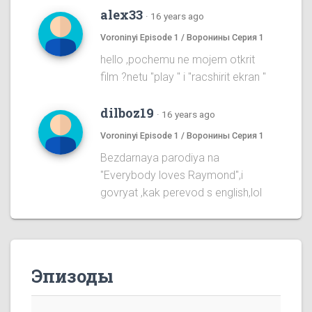
alex33
·
16 years ago
Voroninyi Episode 1 / Воронины Серия 1
hello ,pochemu ne mojem otkrit
film ?netu "play " i "racshirit ekran "
dilboz19
·
16 years ago
Voroninyi Episode 1 / Воронины Серия 1
Bezdarnaya parodiya na
''Everybody loves Raymond'',i
govryat ,kak perevod s english,lol
Эпизоды