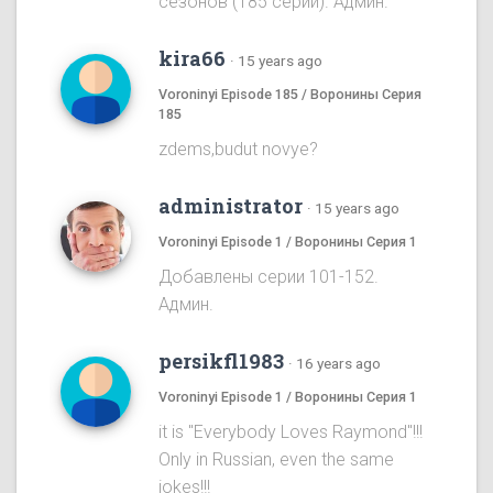
сезонов (185 серий). Админ.
kira66
·
15 years ago
Voroninyi Episode 185 / Воронины Серия
185
zdems,budut novye?
administrator
·
15 years ago
Voroninyi Episode 1 / Воронины Серия 1
Добавлены серии 101-152.
Админ.
persikfl1983
·
16 years ago
Voroninyi Episode 1 / Воронины Серия 1
it is "Everybody Loves Raymond"!!!
Only in Russian, even the same
jokes!!!