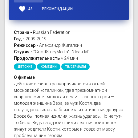
favorite
48
РЕКОМЕНДАЦИИ
Страна -
Russian Federation
Год -
2009-2019
Режиссер -
Александр Жигалкин
Студия -
"GoodStoryMedia", "Леан-М"
Продолжительность ≈
24 мин
ДЕТСКИЕ
КОМЕДИИ
ТВ/СЕРИАЛЫ
О фильме
Действие сериала разворачивается в одной
московской «сталинке», где в трехкомнатной
квартире живет молодая семья. Главные герои —
молодая женщина Вера, ее муж Костя, два
полугодовалых сына-близнеца и пятилетняя дочурка.
Вроде бы, полная идиллия, жизнь удалась. Но не тут-
то было! Ведь на одной с ними лестничной клетке
живут родители Кости, которые и создают массу
проблем нашим героям.