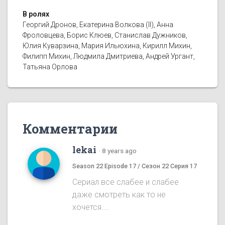
В ролях
Георгий Дронов, Екатерина Волкова (II), Анна
Фроловцева, Борис Клюев, Станислав Дужников,
Юлия Куварзина, Мария Ильюхина, Кирилл Михин,
Филипп Михин, Людмила Дмитриева, Андрей Ургант,
Татьяна Орлова
Комментарии
lekai
·
8 years ago
Season 22 Episode 17 / Сезон 22 Серия 17
Сериал все слабее и слабее
даже смотреть как то не
хочется....