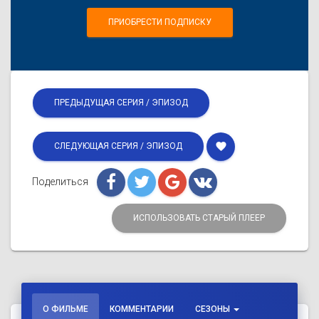
ПРИОБРЕСТИ ПОДПИСКУ
ПРЕДЫДУЩАЯ СЕРИЯ / ЭПИЗОД
favorite
СЛЕДУЮЩАЯ СЕРИЯ / ЭПИЗОД
Поделиться
ИСПОЛЬЗОВАТЬ СТАРЫЙ ПЛЕЕР
О ФИЛЬМЕ
КОММЕНТАРИИ
СЕЗОНЫ