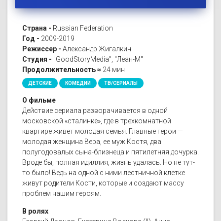
Страна -
Russian Federation
Год -
2009-2019
Режиссер -
Александр Жигалкин
Студия -
"GoodStoryMedia", "Леан-М"
Продолжительность ≈
24 мин
ДЕТСКИЕ
КОМЕДИИ
ТВ/СЕРИАЛЫ
О фильме
Действие сериала разворачивается в одной
московской «сталинке», где в трехкомнатной
квартире живет молодая семья. Главные герои —
молодая женщина Вера, ее муж Костя, два
полугодовалых сына-близнеца и пятилетняя дочурка.
Вроде бы, полная идиллия, жизнь удалась. Но не тут-
то было! Ведь на одной с ними лестничной клетке
живут родители Кости, которые и создают массу
проблем нашим героям.
В ролях