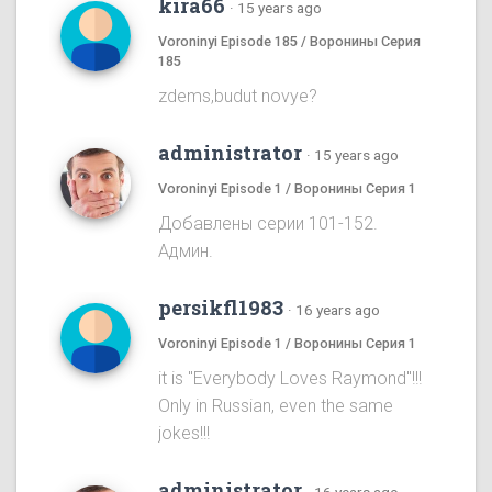
kira66
·
15 years ago
Voroninyi Episode 185 / Воронины Серия
185
zdems,budut novye?
administrator
·
15 years ago
Voroninyi Episode 1 / Воронины Серия 1
Добавлены серии 101-152.
Админ.
persikfl1983
·
16 years ago
Voroninyi Episode 1 / Воронины Серия 1
it is "Everybody Loves Raymond"!!!
Only in Russian, even the same
jokes!!!
administrator