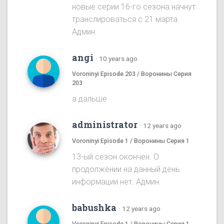
новые серии 16-го сезона начнут
транслироваться с 21 марта.
Админ.
angi
·
10 years ago
Voroninyi Episode 203 / Воронины Серия
203
а дальше
administrator
·
12 years ago
Voroninyi Episode 1 / Воронины Серия 1
13-ый сезон окончен. О
продолжении на данный день
информации нет. Админ.
babushka
·
12 years ago
Voroninyi Episode 1 / Воронины Серия 1