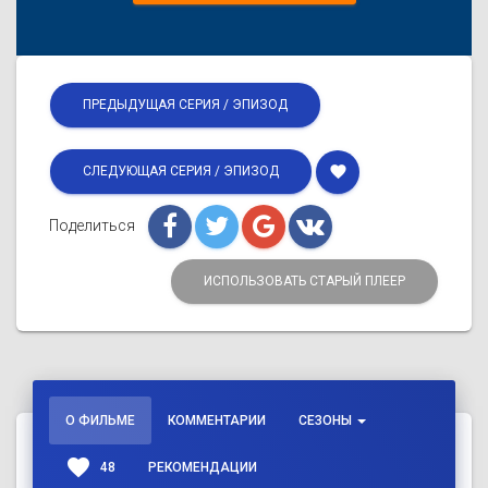
ПРЕДЫДУЩАЯ СЕРИЯ / ЭПИЗОД
favorite
СЛЕДУЮЩАЯ СЕРИЯ / ЭПИЗОД
Поделиться
ИСПОЛЬЗОВАТЬ СТАРЫЙ ПЛЕЕР
О ФИЛЬМЕ
КОММЕНТАРИИ
СЕЗОНЫ
favorite
48
РЕКОМЕНДАЦИИ