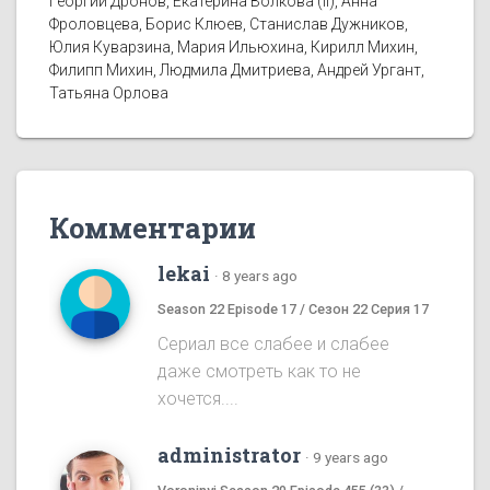
Георгий Дронов, Екатерина Волкова (II), Анна
Фроловцева, Борис Клюев, Станислав Дужников,
Юлия Куварзина, Мария Ильюхина, Кирилл Михин,
Филипп Михин, Людмила Дмитриева, Андрей Ургант,
Татьяна Орлова
Комментарии
lekai
·
8 years ago
Season 22 Episode 17 / Сезон 22 Серия 17
Сериал все слабее и слабее
даже смотреть как то не
хочется....
administrator
·
9 years ago