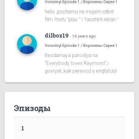
Voroninyi Episode 1 / Воронины Серия 1
hello ,pochemu ne mojem otkrit
film ?netu "play " i "racshirit ekran "
dilboz19
·
16 years ago
Voroninyi Episode 1 / Воронины Серия 1
Bezdarnaya parodiya na
''Everybody loves Raymond'',i
govryat ,kak perevod s english,lol
Эпизоды
1