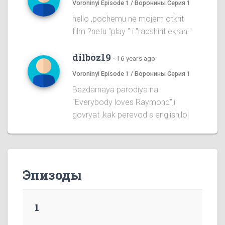
Voroninyi Episode 1 / Воронины Серия 1
hello ,pochemu ne mojem otkrit
film ?netu "play " i "racshirit ekran "
dilboz19
·
16 years ago
Voroninyi Episode 1 / Воронины Серия 1
Bezdarnaya parodiya na
''Everybody loves Raymond'',i
govryat ,kak perevod s english,lol
Эпизоды
1