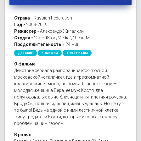
Страна -
Russian Federation
Год -
2009-2019
Режиссер -
Александр Жигалкин
Студия -
"GoodStoryMedia", "Леан-М"
Продолжительность ≈
24 мин
ДЕТСКИЕ
КОМЕДИИ
ТВ/СЕРИАЛЫ
О фильме
Действие сериала разворачивается в одной
московской «сталинке», где в трехкомнатной
квартире живет молодая семья. Главные герои —
молодая женщина Вера, ее муж Костя, два
полугодовалых сына-близнеца и пятилетняя дочурка.
Вроде бы, полная идиллия, жизнь удалась. Но не тут-
то было! Ведь на одной с ними лестничной клетке
живут родители Кости, которые и создают массу
проблем нашим героям.
В ролях