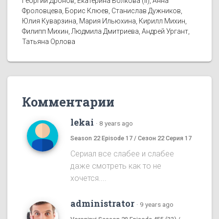
Георгий Дронов, Екатерина Волкова (II), Анна
Фроловцева, Борис Клюев, Станислав Дужников,
Юлия Куварзина, Мария Ильюхина, Кирилл Михин,
Филипп Михин, Людмила Дмитриева, Андрей Ургант,
Татьяна Орлова
Комментарии
lekai
·
8 years ago
Season 22 Episode 17 / Сезон 22 Серия 17
Сериал все слабее и слабее
даже смотреть как то не
хочется....
administrator
·
9 years ago