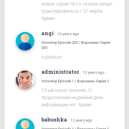
новые серии 16-го сезона начнут
транслироваться с 21 марта.
Админ.
angi
·
10 years ago
Voroninyi Episode 203 / Воронины Серия
203
а дальше
administrator
·
12 years ago
Voroninyi Episode 1 / Воронины Серия 1
13-ый сезон окончен. О
продолжении на данный день
информации нет. Админ.
babushka
·
12 years ago
Voroninyi Episode 1 / Воронины Серия 1