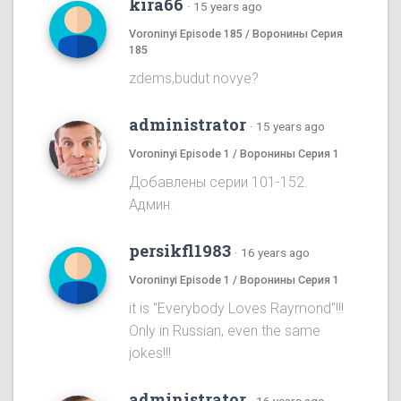
kira66
·
15 years ago
Voroninyi Episode 185 / Воронины Серия
185
zdems,budut novye?
administrator
·
15 years ago
Voroninyi Episode 1 / Воронины Серия 1
Добавлены серии 101-152.
Админ.
persikfl1983
·
16 years ago
Voroninyi Episode 1 / Воронины Серия 1
it is "Everybody Loves Raymond"!!!
Only in Russian, even the same
jokes!!!
administrator