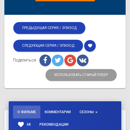
ПРЕДЫДУЩАЯ СЕРИЯ / ЭПИЗОД
favorite
СЛЕДУЮЩАЯ СЕРИЯ / ЭПИЗОД
Поделиться
ИСПОЛЬЗОВАТЬ СТАРЫЙ ПЛЕЕР
О ФИЛЬМЕ
КОММЕНТАРИИ
СЕЗОНЫ
favorite
48
РЕКОМЕНДАЦИИ