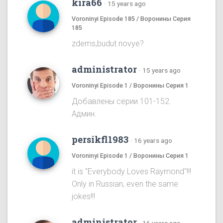
kira66
·
15 years ago
Voroninyi Episode 185 / Воронины Серия
185
zdems,budut novye?
administrator
·
15 years ago
Voroninyi Episode 1 / Воронины Серия 1
Добавлены серии 101-152.
Админ.
persikfl1983
·
16 years ago
Voroninyi Episode 1 / Воронины Серия 1
it is "Everybody Loves Raymond"!!!
Only in Russian, even the same
jokes!!!
administrator