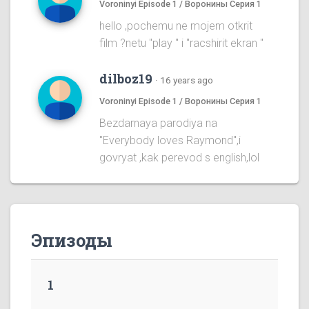
Voroninyi Episode 1 / Воронины Серия 1
hello ,pochemu ne mojem otkrit
film ?netu "play " i "racshirit ekran "
dilboz19
·
16 years ago
Voroninyi Episode 1 / Воронины Серия 1
Bezdarnaya parodiya na
''Everybody loves Raymond'',i
govryat ,kak perevod s english,lol
Эпизоды
1