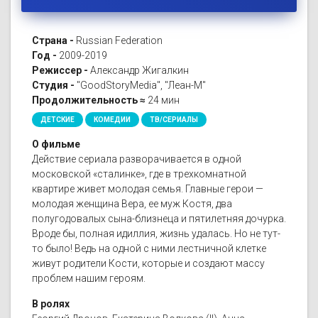
Страна -
Russian Federation
Год -
2009-2019
Режиссер -
Александр Жигалкин
Студия -
"GoodStoryMedia", "Леан-М"
Продолжительность ≈
24 мин
ДЕТСКИЕ
КОМЕДИИ
ТВ/СЕРИАЛЫ
О фильме
Действие сериала разворачивается в одной
московской «сталинке», где в трехкомнатной
квартире живет молодая семья. Главные герои —
молодая женщина Вера, ее муж Костя, два
полугодовалых сына-близнеца и пятилетняя дочурка.
Вроде бы, полная идиллия, жизнь удалась. Но не тут-
то было! Ведь на одной с ними лестничной клетке
живут родители Кости, которые и создают массу
проблем нашим героям.
В ролях