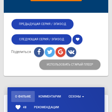
ПРЕДЫДУЩАЯ СЕРИЯ / ЭПИЗОД
favorite
СЛЕДУЮЩАЯ СЕРИЯ / ЭПИЗОД
Поделиться
ИСПОЛЬЗОВАТЬ СТАРЫЙ ПЛЕЕР
О ФИЛЬМЕ
КОММЕНТАРИИ
СЕЗОНЫ
favorite
48
РЕКОМЕНДАЦИИ