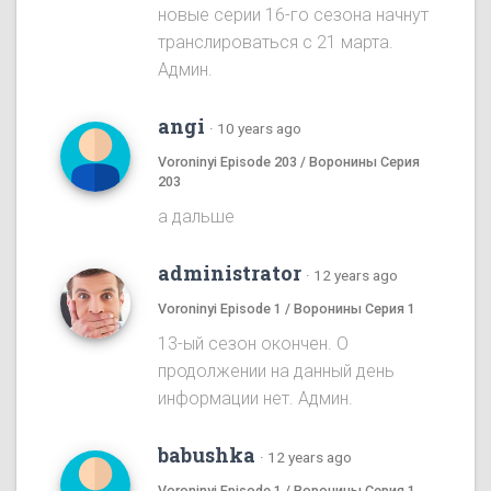
новые серии 16-го сезона начнут
транслироваться с 21 марта.
Админ.
angi
·
10 years ago
Voroninyi Episode 203 / Воронины Серия
203
а дальше
administrator
·
12 years ago
Voroninyi Episode 1 / Воронины Серия 1
13-ый сезон окончен. О
продолжении на данный день
информации нет. Админ.
babushka
·
12 years ago
Voroninyi Episode 1 / Воронины Серия 1