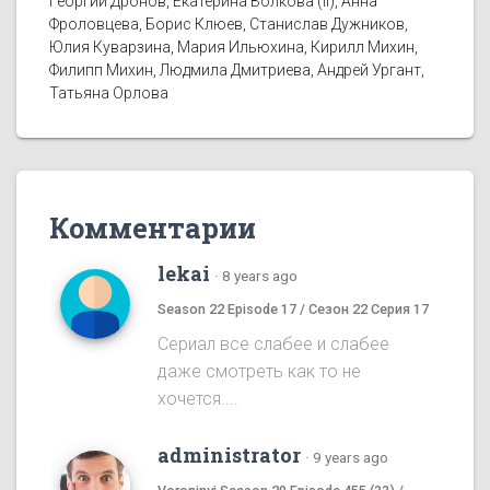
Георгий Дронов, Екатерина Волкова (II), Анна
Фроловцева, Борис Клюев, Станислав Дужников,
Юлия Куварзина, Мария Ильюхина, Кирилл Михин,
Филипп Михин, Людмила Дмитриева, Андрей Ургант,
Татьяна Орлова
Комментарии
lekai
·
8 years ago
Season 22 Episode 17 / Сезон 22 Серия 17
Сериал все слабее и слабее
даже смотреть как то не
хочется....
administrator
·
9 years ago