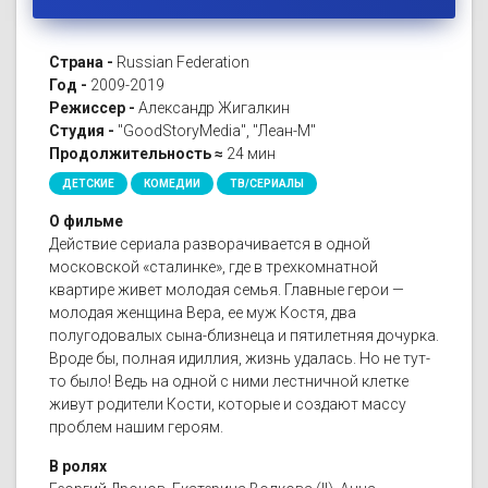
Страна -
Russian Federation
Год -
2009-2019
Режиссер -
Александр Жигалкин
Студия -
"GoodStoryMedia", "Леан-М"
Продолжительность ≈
24 мин
ДЕТСКИЕ
КОМЕДИИ
ТВ/СЕРИАЛЫ
О фильме
Действие сериала разворачивается в одной
московской «сталинке», где в трехкомнатной
квартире живет молодая семья. Главные герои —
молодая женщина Вера, ее муж Костя, два
полугодовалых сына-близнеца и пятилетняя дочурка.
Вроде бы, полная идиллия, жизнь удалась. Но не тут-
то было! Ведь на одной с ними лестничной клетке
живут родители Кости, которые и создают массу
проблем нашим героям.
В ролях