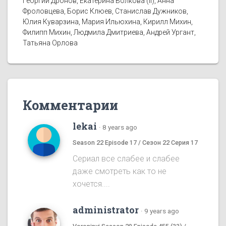
Георгий Дронов, Екатерина Волкова (II), Анна
Фроловцева, Борис Клюев, Станислав Дужников,
Юлия Куварзина, Мария Ильюхина, Кирилл Михин,
Филипп Михин, Людмила Дмитриева, Андрей Ургант,
Татьяна Орлова
Комментарии
lekai
·
8 years ago
Season 22 Episode 17 / Сезон 22 Серия 17
Сериал все слабее и слабее
даже смотреть как то не
хочется....
administrator
·
9 years ago