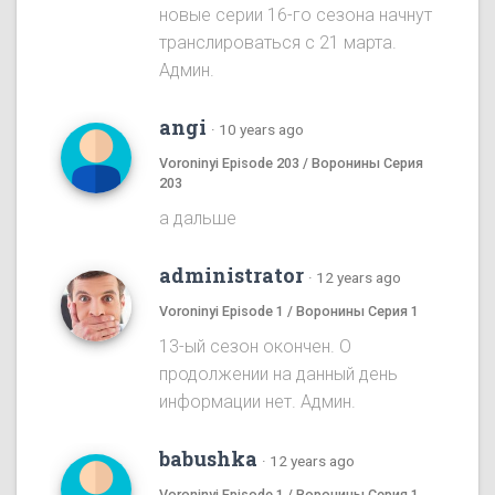
новые серии 16-го сезона начнут
транслироваться с 21 марта.
Админ.
angi
·
10 years ago
Voroninyi Episode 203 / Воронины Серия
203
а дальше
administrator
·
12 years ago
Voroninyi Episode 1 / Воронины Серия 1
13-ый сезон окончен. О
продолжении на данный день
информации нет. Админ.
babushka
·
12 years ago
Voroninyi Episode 1 / Воронины Серия 1