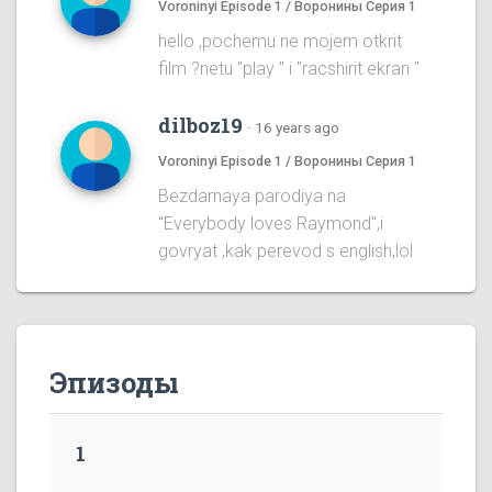
Voroninyi Episode 1 / Воронины Серия 1
hello ,pochemu ne mojem otkrit
film ?netu "play " i "racshirit ekran "
dilboz19
·
16 years ago
Voroninyi Episode 1 / Воронины Серия 1
Bezdarnaya parodiya na
''Everybody loves Raymond'',i
govryat ,kak perevod s english,lol
Эпизоды
1