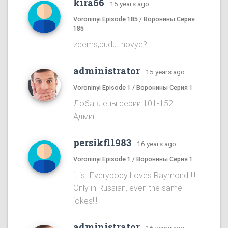
kira66
·
15 years ago
Voroninyi Episode 185 / Воронины Серия
185
zdems,budut novye?
administrator
·
15 years ago
Voroninyi Episode 1 / Воронины Серия 1
Добавлены серии 101-152.
Админ.
persikfl1983
·
16 years ago
Voroninyi Episode 1 / Воронины Серия 1
it is "Everybody Loves Raymond"!!!
Only in Russian, even the same
jokes!!!
administrator