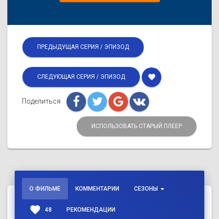
ПРЕДЫДУЩАЯ СЕРИЯ / ЭПИЗОД
favorite
СЛЕДУЮЩАЯ СЕРИЯ / ЭПИЗОД
Поделиться
ИСПОЛЬЗОВАТЬ СТАРЫЙ ПЛЕЕР
О ФИЛЬМЕ
КОММЕНТАРИИ
СЕЗОНЫ
favorite
48
РЕКОМЕНДАЦИИ