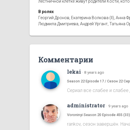
лестничной клетке живут родители Кости, кот
В ролях
Георгий Дронов, Екатерина Волкова (II), Анн
Людмила Дмитриева, Андрей Ургант, Татьяна 
Комментарии
lekai
·
8 years ago
Season 22 Episode 17 / Сезон 22 Сер
Сериал все слабее и слабее д
administrator
·
9 years ago
Voroninyi Season 20 Episode 455 (33
rankov, сезон завершён. Нач