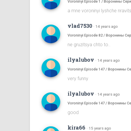
Voroninyi Episode 1 / Воронины Сери
a mne voroninyi lyshche nrav
vlad7530
·
14 years ago
Voroninyi Episode 82 / Воронины Се
ne gruzitsya chto to..
ilyalubov
·
14 years ago
Voroninyi Episode 147 / Воронины С
very funny
ilyalubov
·
14 years ago
Voroninyi Episode 147 / Воронины С
good
kira66
·
15 years ago