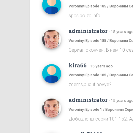
Voroninyi Episode 185 / Воронины С
spasibo za info
administrator
·
15 years ag
Voroninyi Episode 185 / Воронины С
Сериал окончен. В нем 10 сез
kira66
·
15 years ago
Voroninyi Episode 185 / Воронины С
zdems,budut novye?
administrator
·
15 years ag
Voroninyi Episode 1 / Воронины Сери
Добавлены серии 101-152. А