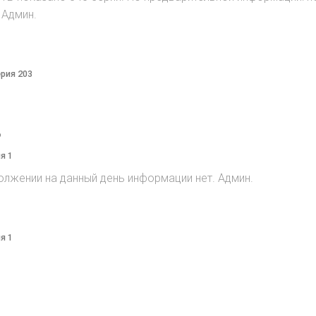
 Админ.
ерия 203
o
я 1
олжении на данный день информации нет. Админ.
я 1