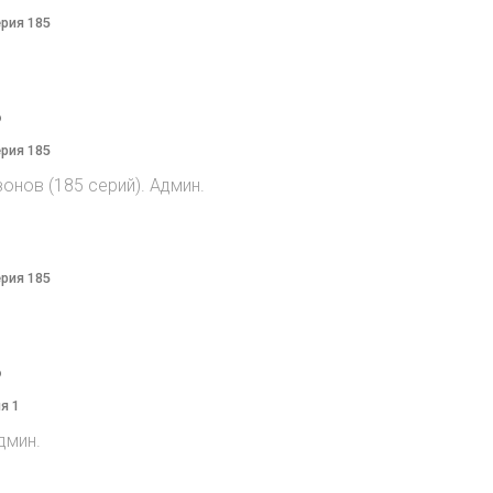
ерия 185
o
ерия 185
онов (185 серий). Админ.
ерия 185
o
я 1
дмин.