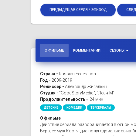
ПРЕДЫДУЩАЯ СЕРИЯ / ЭПИЗОД
СЛЕД
О ФИЛЬМЕ
КОММЕНТАРИИ
СЕЗОНЫ
Страна -
Russian Federation
Год -
2009-2019
Режиссер -
Александр Жигалкин
Студия -
"GoodStoryMedia", "Леан-М"
Продолжительность ≈
24 мин
ДЕТСКИЕ
КОМЕДИИ
ТВ/СЕРИАЛЫ
О фильме
Действие сериала разворачивается в одной мо
Вера, ее муж Костя, два полугодовалых сына-бл