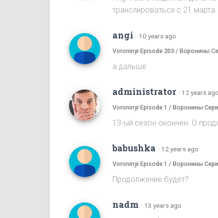
транслироваться с 21 марта.
angi
·
10 years ago
Voroninyi Episode 203 / Воронины С
а дальше
administrator
·
12 years ag
Voroninyi Episode 1 / Воронины Сери
13-ый сезон окончен. О прод
babushka
·
12 years ago
Voroninyi Episode 1 / Воронины Сери
Продолжение будет?
nadm
·
13 years ago