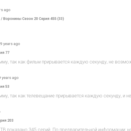
rs ago
) / Воронины Сезон 20 Серия 455 (33)
9 years ago
рия 77
мму, так как фильм прирывается каждую секунду, не возмож
9 years ago
рия 53
мму, так как телевещание прирывается каждую секунду, и 
o
ерия 203
на ТВ показано 345 серий. По предварительной информации: н