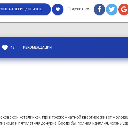
Поделиться
favorite
УЮЩАЯ СЕРИЯ / ЭПИЗОД
favorite
48
РЕКОМЕНДАЦИИ
сковской «сталинке», где в трехкомнатной квартире живет молода
изнеца и пятилетняя дочурка. Вроде бы, полная идиллия, жизнь уда