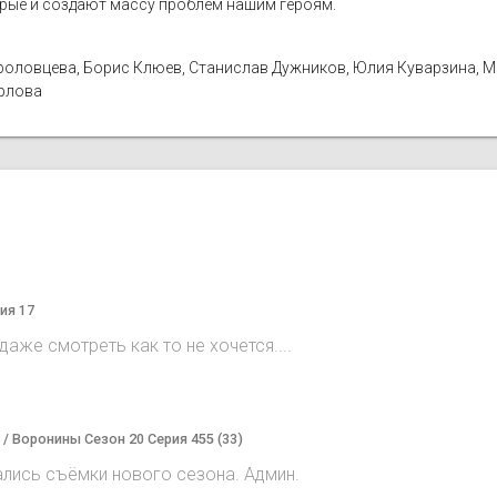
орые и создают массу проблем нашим героям.
а Фроловцева, Борис Клюев, Станислав Дужников, Юлия Куварзина, 
Орлова
ия 17
аже смотреть как то не хочется....
) / Воронины Сезон 20 Серия 455 (33)
ались съёмки нового сезона. Админ.