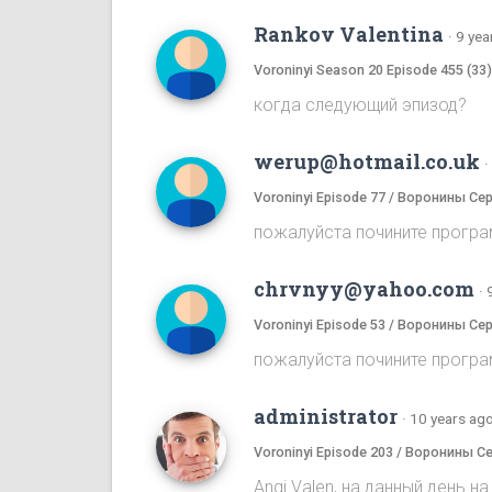
Rankov Valentina
·
9 yea
Voroninyi Season 20 Episode 455 (33
когда следующий эпизод?
werup@hotmail.co.uk
·
Voroninyi Episode 77 / Воронины Се
пожалуйста почините програ
chrvnyy@yahoo.com
·
Voroninyi Episode 53 / Воронины Се
пожалуйста почините програ
administrator
·
10 years ag
Voroninyi Episode 203 / Воронины С
Angi Valen, на данный день 