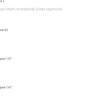
я 1
itsya chem everybody loves raymond
рия 82
ерия 147
ерия 147