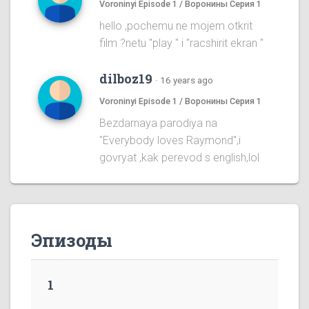
Voroninyi Episode 1 / Воронины Серия 1
hello ,pochemu ne mojem otkrit
film ?netu "play " i "racshirit ekran "
dilboz19
·
16 years ago
Voroninyi Episode 1 / Воронины Серия 1
Bezdarnaya parodiya na
''Everybody loves Raymond'',i
govryat ,kak perevod s english,lol
Эпизоды
1