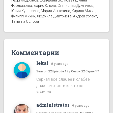
Георгий Дронов, Екатерина Волкова (II), Анна
Фроловцева, Борис Клюев, Станислав Дужников,
Юлия Куварзина, Мария Ильюхина, Кирилл Михин,
Филипп Михин, Людмила Дмитриева, Андрей Ургант,
Татьяна Орлова
Комментарии
lekai
·
8 years ago
Season 22 Episode 17 / Сезон 22 Серия 17
Сериал все слабее и слабее
даже смотреть как то не
хочется....
administrator
·
9 years ago