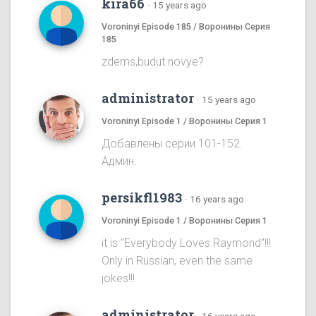
kira66
·
15 years ago
Voroninyi Episode 185 / Воронины Серия
185
zdems,budut novye?
administrator
·
15 years ago
Voroninyi Episode 1 / Воронины Серия 1
Добавлены серии 101-152.
Админ.
persikfl1983
·
16 years ago
Voroninyi Episode 1 / Воронины Серия 1
it is "Everybody Loves Raymond"!!!
Only in Russian, even the same
jokes!!!
administrator