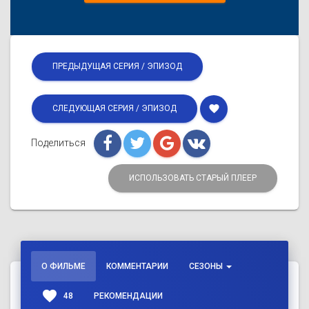
ПРЕДЫДУЩАЯ СЕРИЯ / ЭПИЗОД
favorite
СЛЕДУЮЩАЯ СЕРИЯ / ЭПИЗОД
Поделиться
ИСПОЛЬЗОВАТЬ СТАРЫЙ ПЛЕЕР
О ФИЛЬМЕ
КОММЕНТАРИИ
СЕЗОНЫ
favorite
48
РЕКОМЕНДАЦИИ