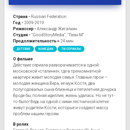
Страна -
Russian Federation
Год -
2009-2019
Режиссер -
Александр Жигалкин
Студия -
"GoodStoryMedia", "Леан-М"
Продолжительность ≈
24 мин
ДЕТСКИЕ
КОМЕДИИ
ТВ/СЕРИАЛЫ
О фильме
Действие сериала разворачивается в одной
московской «сталинке», где в трехкомнатной
квартире живет молодая семья. Главные герои —
молодая женщина Вера, ее муж Костя, два
полугодовалых сына-близнеца и пятилетняя дочурка.
Вроде бы, полная идиллия, жизнь удалась. Но не тут-
то было! Ведь на одной с ними лестничной клетке
живут родители Кости, которые и создают массу
проблем нашим героям.
В ролях