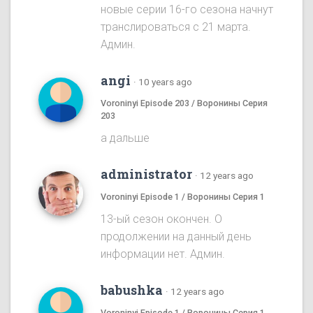
новые серии 16-го сезона начнут
транслироваться с 21 марта.
Админ.
angi
·
10 years ago
Voroninyi Episode 203 / Воронины Серия
203
а дальше
administrator
·
12 years ago
Voroninyi Episode 1 / Воронины Серия 1
13-ый сезон окончен. О
продолжении на данный день
информации нет. Админ.
babushka
·
12 years ago
Voroninyi Episode 1 / Воронины Серия 1