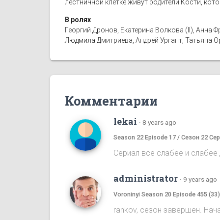
лестничной клетке живут родители Кости, кот
В ролях
Георгий Дронов, Екатерина Волкова (II), Анн
Людмила Дмитриева, Андрей Ургант, Татьяна 
Комментарии
lekai
·
8 years ago
Season 22 Episode 17 / Сезон 22 Сер
Сериал все слабее и слабее д
administrator
·
9 years ago
Voroninyi Season 20 Episode 455 (33
rankov, сезон завершён. Нач