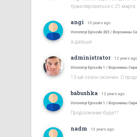
транслироваться с 21 марта.
angi
·
10 years ago
Voroninyi Episode 203 / Воронины С
а дальше
administrator
·
12 years ag
Voroninyi Episode 1 / Воронины Сери
13-ый сезон окончен. О прод
babushka
·
12 years ago
Voroninyi Episode 1 / Воронины Сери
Продолжение будет?
nadm
·
13 years ago