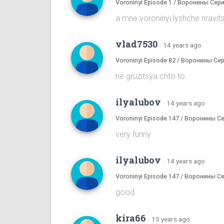
Voroninyi Episode 1 / Воронины Сери
a mne voroninyi lyshche nrav
vlad7530
·
14 years ago
Voroninyi Episode 82 / Воронины Се
ne gruzitsya chto to..
ilyalubov
·
14 years ago
Voroninyi Episode 147 / Воронины С
very funny
ilyalubov
·
14 years ago
Voroninyi Episode 147 / Воронины С
good
kira66
·
15 years ago