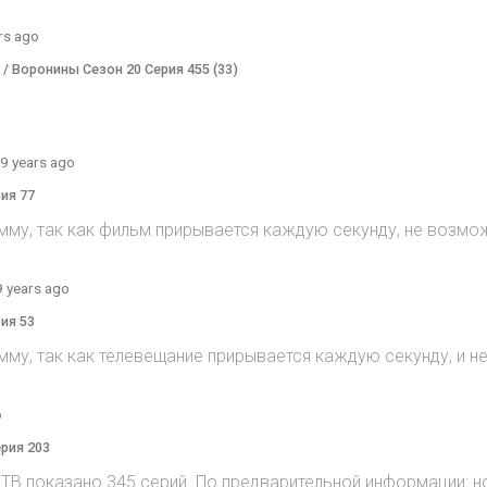
rs ago
) / Воронины Сезон 20 Серия 455 (33)
9 years ago
рия 77
мму, так как фильм прирывается каждую секунду, не возмож
9 years ago
рия 53
мму, так как телевещание прирывается каждую секунду, и 
o
ерия 203
на ТВ показано 345 серий. По предварительной информации: н