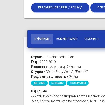
ПРЕДЫДУЩАЯ СЕРИЯ / ЭПИЗОД
СЛЕД
О ФИЛЬМЕ
КОММЕНТАРИИ
СЕЗОНЫ
Страна -
Russian Federation
Год -
2009-2019
Режиссер -
Александр Жигалкин
Студия -
"GoodStoryMedia", "Леан-М"
Продолжительность ≈
24 мин
ДЕТСКИЕ
КОМЕДИИ
ТВ/СЕРИАЛЫ
О фильме
Действие сериала разворачивается в одной мо
Вера, ее муж Костя, два полугодовалых сына-бл