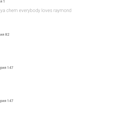
я 1
itsya chem everybody loves raymond
рия 82
ерия 147
ерия 147