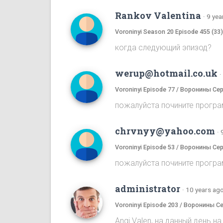
Rankov Valentina
·
9 yea
Voroninyi Season 20 Episode 455 (33
когда следующий эпизод?
werup@hotmail.co.uk
·
Voroninyi Episode 77 / Воронины Се
пожалуйста почините програ
chrvnyy@yahoo.com
·
Voroninyi Episode 53 / Воронины Се
пожалуйста почините програ
administrator
·
10 years ag
Voroninyi Episode 203 / Воронины С
Angi Valen, на данный день 