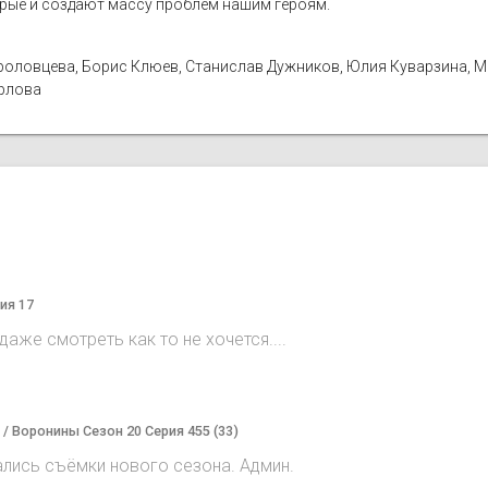
орые и создают массу проблем нашим героям.
а Фроловцева, Борис Клюев, Станислав Дужников, Юлия Куварзина, 
Орлова
ия 17
аже смотреть как то не хочется....
) / Воронины Сезон 20 Серия 455 (33)
ались съёмки нового сезона. Админ.