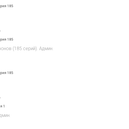
ерия 185
o
ерия 185
онов (185 серий). Админ.
ерия 185
o
я 1
дмин.