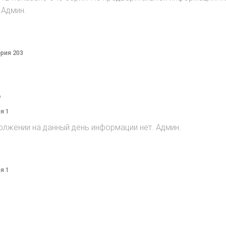
 Админ.
ерия 203
o
я 1
олжении на данный день информации нет. Админ.
я 1