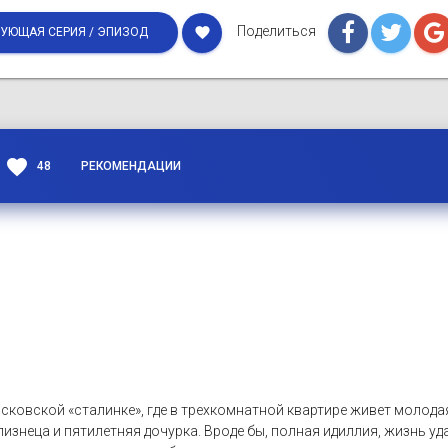
Поделиться
favorite
УЮЩАЯ СЕРИЯ / ЭПИЗОД
favorite
48
РЕКОМЕНДАЦИИ
сковской «сталинке», где в трехкомнатной квартире живет молода
изнеца и пятилетняя дочурка. Вроде бы, полная идиллия, жизнь уда