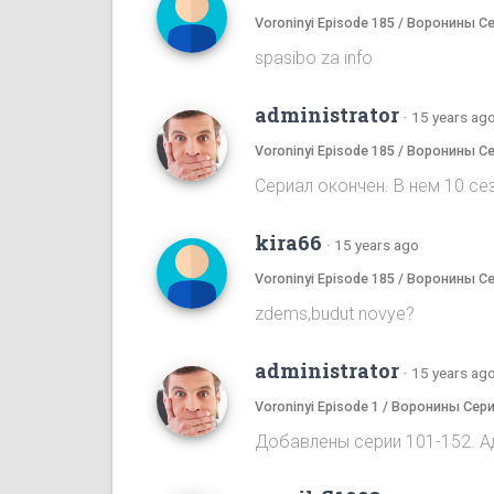
Voroninyi Episode 185 / Воронины С
spasibo za info
administrator
·
15 years ag
Voroninyi Episode 185 / Воронины С
Сериал окончен. В нем 10 сез
kira66
·
15 years ago
Voroninyi Episode 185 / Воронины С
zdems,budut novye?
administrator
·
15 years ag
Voroninyi Episode 1 / Воронины Сери
Добавлены серии 101-152. А