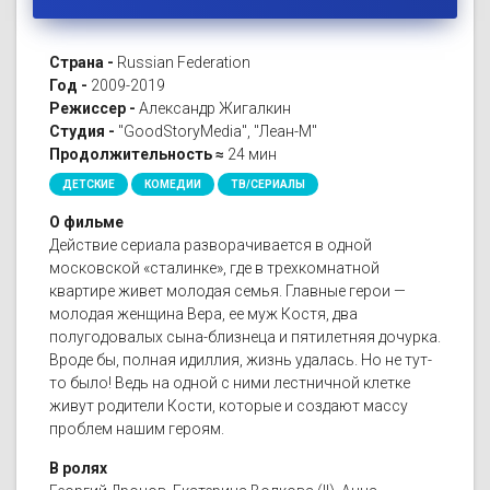
Страна -
Russian Federation
Год -
2009-2019
Режиссер -
Александр Жигалкин
Студия -
"GoodStoryMedia", "Леан-М"
Продолжительность ≈
24 мин
ДЕТСКИЕ
КОМЕДИИ
ТВ/СЕРИАЛЫ
О фильме
Действие сериала разворачивается в одной
московской «сталинке», где в трехкомнатной
квартире живет молодая семья. Главные герои —
молодая женщина Вера, ее муж Костя, два
полугодовалых сына-близнеца и пятилетняя дочурка.
Вроде бы, полная идиллия, жизнь удалась. Но не тут-
то было! Ведь на одной с ними лестничной клетке
живут родители Кости, которые и создают массу
проблем нашим героям.
В ролях