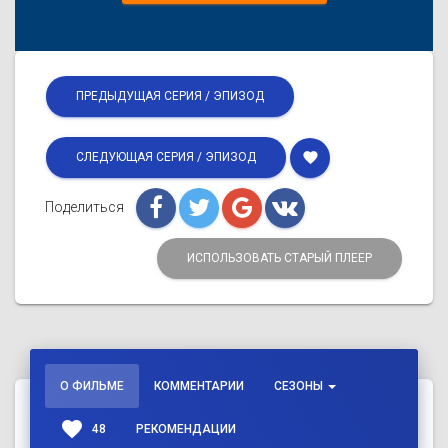
ПРЕДЫДУЩАЯ СЕРИЯ / ЭПИЗОД
favorite
СЛЕДУЮЩАЯ СЕРИЯ / ЭПИЗОД
Поделиться
ИСПОЛЬЗОВАТЬ СТАРЫЙ ПЛЕЕР
О ФИЛЬМЕ
КОММЕНТАРИИ
СЕЗОНЫ
favorite
48
РЕКОМЕНДАЦИИ