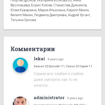
Георгий Дронов, Екатерина Волкова (II), Анна
Фроловцева, Борис Клюев, Станислав Дужников,
Юлия Куварзина, Мария Ильюхина, Кирилл Михин,
Филипп Михин, Людмила Дмитриева, Андрей Ургант,
Татьяна Орлова
Комментарии
lekai
·
8 years ago
Season 22 Episode 17 / Сезон 22 Серия 17
Сериал все слабее и слабее
даже смотреть как то не
хочется....
administrator
·
9 years ago