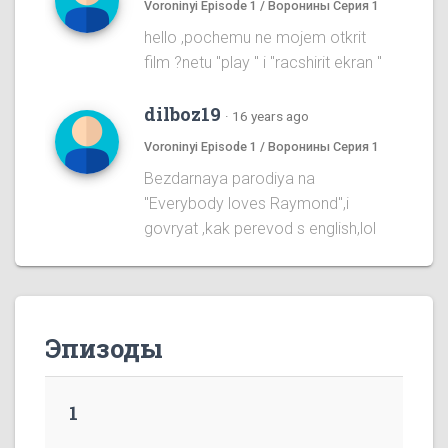
Voroninyi Episode 1 / Воронины Серия 1
hello ,pochemu ne mojem otkrit
film ?netu "play " i "racshirit ekran "
dilboz19
·
16 years ago
Voroninyi Episode 1 / Воронины Серия 1
Bezdarnaya parodiya na
''Everybody loves Raymond'',i
govryat ,kak perevod s english,lol
Эпизоды
1