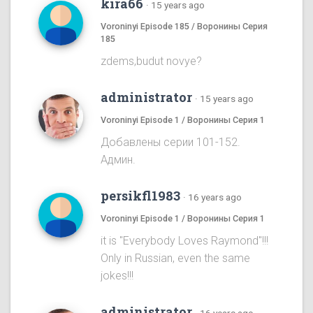
kira66
·
15 years ago
Voroninyi Episode 185 / Воронины Серия
185
zdems,budut novye?
administrator
·
15 years ago
Voroninyi Episode 1 / Воронины Серия 1
Добавлены серии 101-152.
Админ.
persikfl1983
·
16 years ago
Voroninyi Episode 1 / Воронины Серия 1
it is "Everybody Loves Raymond"!!!
Only in Russian, even the same
jokes!!!
administrator