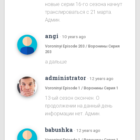
новые серии 16-го сезона начнут
транслироваться с 21 марта.
Админ.
angi
·
10 years ago
Voroninyi Episode 203 / Воронины Серия
203
а дальше
administrator
·
12 years ago
Voroninyi Episode 1 / Воронины Серия 1
13-ый сезон окончен. О
продолжении на данный день
информации нет. Админ.
babushka
·
12 years ago
Voroninyi Episode 1 / Воронины Серия 1