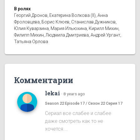
В ролях
Георгий Дронов, Екатерина Волкова (II), Анна
Фроловцева, Борис Клюев, Станислав Дужников,
Юлия Куварзина, Мария Ильюхина, Кирилл Михин,
Филипп Михин, Людмила Дмитриева, Андрей Ургант,
Татьяна Орлова
Комментарии
lekai
·
8 years ago
Season 22 Episode 17 / Сезон 22 Серия 17
Сериал все слабее и слабее
даже смотреть как то не
хочется....