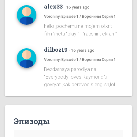
alex33
·
16 years ago
Voroninyi Episode 1 / Воронины Серия 1
hello ,pochemu ne mojem otkrit
film ?netu "play " i "racshirit ekran "
dilboz19
·
16 years ago
Voroninyi Episode 1 / Воронины Серия 1
Bezdarnaya parodiya na
''Everybody loves Raymond'',i
govryat ,kak perevod s english,lol
Эпизоды