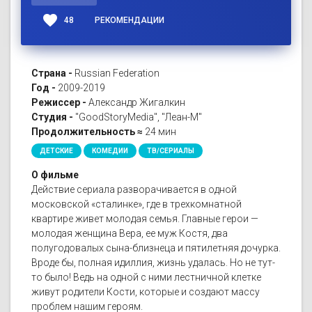
favorite
48
РЕКОМЕНДАЦИИ
Страна -
Russian Federation
Год -
2009-2019
Режиссер -
Александр Жигалкин
Студия -
"GoodStoryMedia", "Леан-М"
Продолжительность ≈
24 мин
ДЕТСКИЕ
КОМЕДИИ
ТВ/СЕРИАЛЫ
О фильме
Действие сериала разворачивается в одной
московской «сталинке», где в трехкомнатной
квартире живет молодая семья. Главные герои —
молодая женщина Вера, ее муж Костя, два
полугодовалых сына-близнеца и пятилетняя дочурка.
Вроде бы, полная идиллия, жизнь удалась. Но не тут-
то было! Ведь на одной с ними лестничной клетке
живут родители Кости, которые и создают массу
проблем нашим героям.