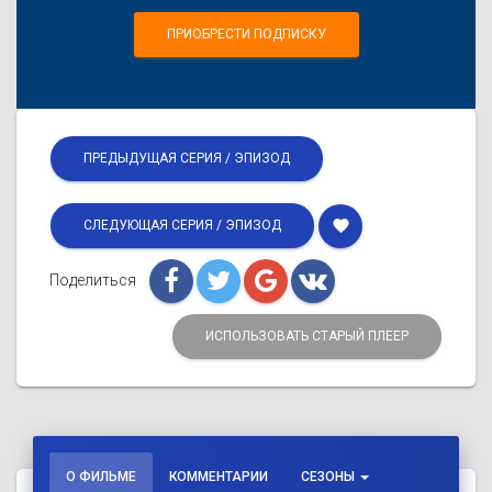
ПРИОБРЕСТИ ПОДПИСКУ
ПРЕДЫДУЩАЯ СЕРИЯ / ЭПИЗОД
favorite
СЛЕДУЮЩАЯ СЕРИЯ / ЭПИЗОД
Поделиться
ИСПОЛЬЗОВАТЬ СТАРЫЙ ПЛЕЕР
О ФИЛЬМЕ
КОММЕНТАРИИ
СЕЗОНЫ