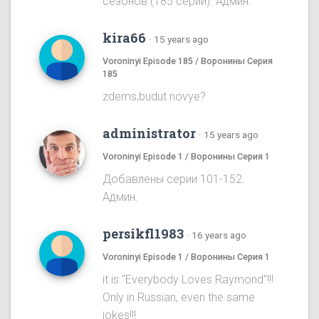
сезонов (185 серий). Админ.
kira66
·
15 years ago
Voroninyi Episode 185 / Воронины Серия
185
zdems,budut novye?
administrator
·
15 years ago
Voroninyi Episode 1 / Воронины Серия 1
Добавлены серии 101-152.
Админ.
persikfl1983
·
16 years ago
Voroninyi Episode 1 / Воронины Серия 1
it is "Everybody Loves Raymond"!!!
Only in Russian, even the same
jokes!!!