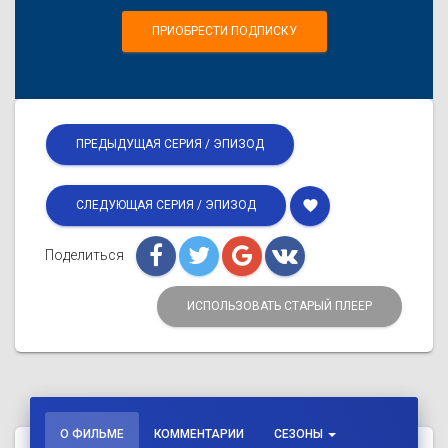
ПРИОБРЕСТИ ПОДПИСКУ
ПРЕДЫДУЩАЯ СЕРИЯ / ЭПИЗОД
favorite
СЛЕДУЮЩАЯ СЕРИЯ / ЭПИЗОД
Поделиться
ИСПОЛЬЗОВАТЬ СТАРЫЙ ПЛЕЕР
О ФИЛЬМЕ
КОММЕНТАРИИ
СЕЗОНЫ