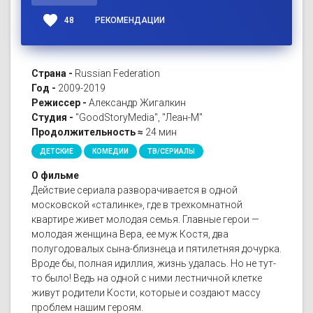
favorite
48
РЕКОМЕНДАЦИИ
Страна -
Russian Federation
Год -
2009-2019
Режиссер -
Александр Жигалкин
Студия -
"GoodStoryMedia", "Леан-М"
Продолжительность ≈
24 мин
ДЕТСКИЕ
КОМЕДИИ
ТВ/СЕРИАЛЫ
О фильме
Действие сериала разворачивается в одной
московской «сталинке», где в трехкомнатной
квартире живет молодая семья. Главные герои —
молодая женщина Вера, ее муж Костя, два
полугодовалых сына-близнеца и пятилетняя дочурка.
Вроде бы, полная идиллия, жизнь удалась. Но не тут-
то было! Ведь на одной с ними лестничной клетке
живут родители Кости, которые и создают массу
проблем нашим героям.