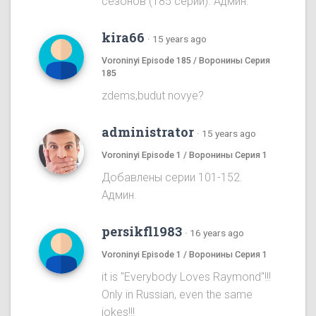
сезонов (185 серий). Админ.
kira66
·
15 years ago
Voroninyi Episode 185 / Воронины Серия
185
zdems,budut novye?
administrator
·
15 years ago
Voroninyi Episode 1 / Воронины Серия 1
Добавлены серии 101-152.
Админ.
persikfl1983
·
16 years ago
Voroninyi Episode 1 / Воронины Серия 1
it is "Everybody Loves Raymond"!!!
Only in Russian, even the same
jokes!!!