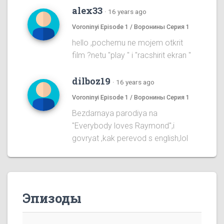
alex33
·
16 years ago
Voroninyi Episode 1 / Воронины Серия 1
hello ,pochemu ne mojem otkrit
film ?netu "play " i "racshirit ekran "
dilboz19
·
16 years ago
Voroninyi Episode 1 / Воронины Серия 1
Bezdarnaya parodiya na
''Everybody loves Raymond'',i
govryat ,kak perevod s english,lol
Эпизоды