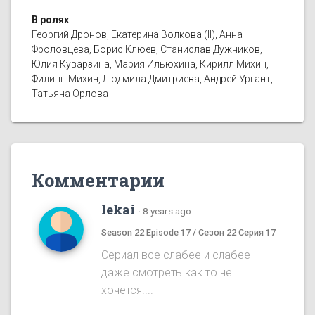
В ролях
Георгий Дронов, Екатерина Волкова (II), Анна
Фроловцева, Борис Клюев, Станислав Дужников,
Юлия Куварзина, Мария Ильюхина, Кирилл Михин,
Филипп Михин, Людмила Дмитриева, Андрей Ургант,
Татьяна Орлова
Комментарии
lekai
·
8 years ago
Season 22 Episode 17 / Сезон 22 Серия 17
Сериал все слабее и слабее
даже смотреть как то не
хочется....