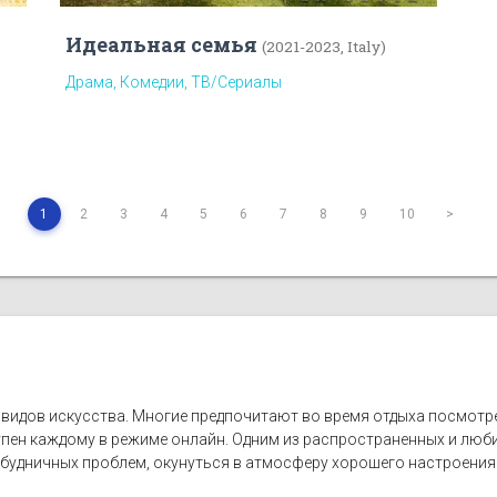
Идеальная семья
(2021-2023, Italy)
Драма, Комедии, ТВ/Сериалы
1
2
3
4
5
6
7
8
9
10
>
 видов искусства. Многие предпочитают во время отдыха посмотр
упен каждому в режиме онлайн. Одним из распространенных и люб
удничных проблем, окунуться в атмосферу хорошего настроения