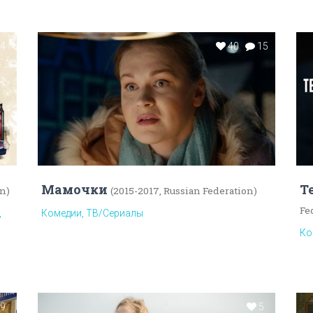
14
40
15
Мамочки
Т
on)
(2015-2017, Russian Federation)
Fe
,
Комедии, ТВ/Сериалы
Ко
9
5