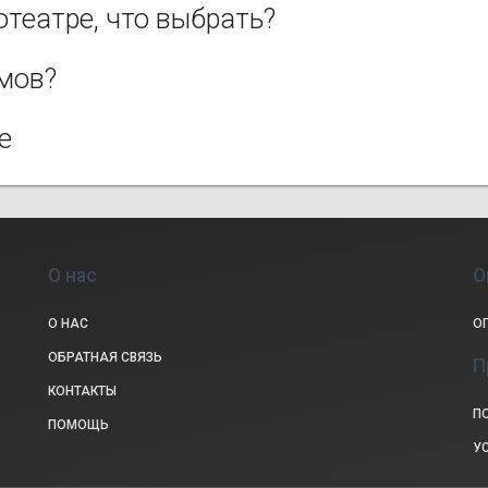
отеатре, что выбрать?
мов?
е
О нас
О
О НАС
О
ОБРАТНАЯ СВЯЗЬ
П
КОНТАКТЫ
П
ПОМОЩЬ
У