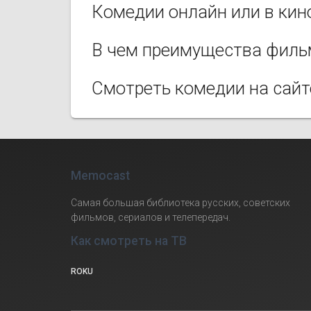
Комедии онлайн или в кин
В чем преимущества филь
Смотреть комедии на сайт
Memocast
Самая большая библиотека русских, советских
фильмов, сериалов и телепередач.
Как смотреть на ТВ
ROKU