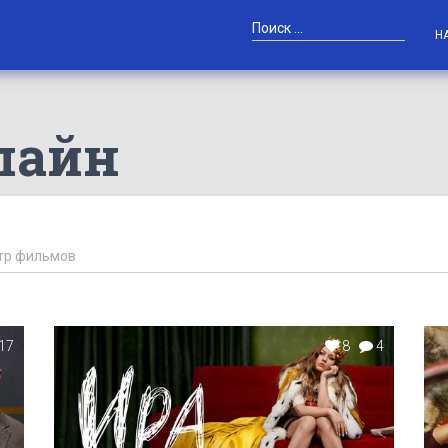
Н
лайн
17
8
4