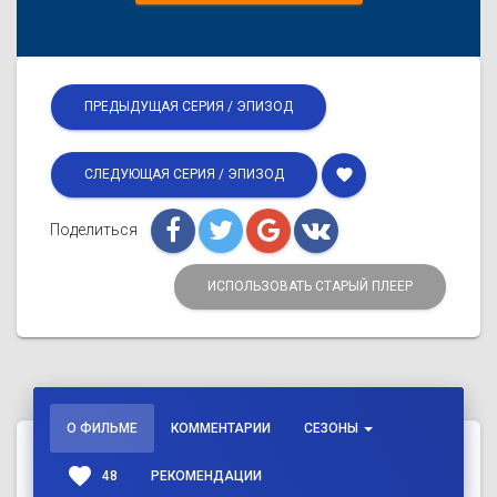
ПРЕДЫДУЩАЯ СЕРИЯ / ЭПИЗОД
favorite
СЛЕДУЮЩАЯ СЕРИЯ / ЭПИЗОД
Поделиться
ИСПОЛЬЗОВАТЬ СТАРЫЙ ПЛЕЕР
О ФИЛЬМЕ
КОММЕНТАРИИ
СЕЗОНЫ
favorite
48
РЕКОМЕНДАЦИИ