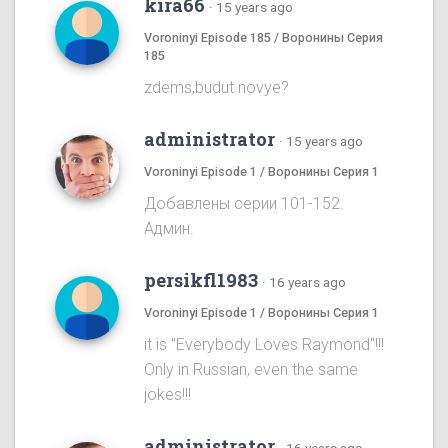
kira66
·
15 years ago
Voroninyi Episode 185 / Воронины Серия
185
zdems,budut novye?
administrator
·
15 years ago
Voroninyi Episode 1 / Воронины Серия 1
Добавлены серии 101-152.
Админ.
persikfl1983
·
16 years ago
Voroninyi Episode 1 / Воронины Серия 1
it is "Everybody Loves Raymond"!!!
Only in Russian, even the same
jokes!!!
administrator