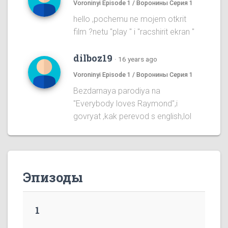
Voroninyi Episode 1 / Воронины Серия 1
hello ,pochemu ne mojem otkrit
film ?netu "play " i "racshirit ekran "
dilboz19
·
16 years ago
Voroninyi Episode 1 / Воронины Серия 1
Bezdarnaya parodiya na
''Everybody loves Raymond'',i
govryat ,kak perevod s english,lol
Эпизоды
1