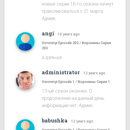
новые серии 16-го сезона начнут
транслироваться с 21 марта.
Админ.
angi
·
10 years ago
Voroninyi Episode 203 / Воронины Серия
203
а дальше
administrator
·
12 years ago
Voroninyi Episode 1 / Воронины Серия 1
13-ый сезон окончен. О
продолжении на данный день
информации нет. Админ.
babushka
·
12 years ago
Voroninyi Episode 1 / Воронины Серия 1