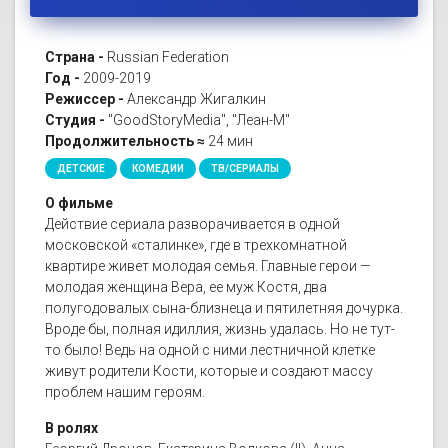
Страна -
Russian Federation
Год -
2009-2019
Режиссер -
Александр Жигалкин
Студия -
"GoodStoryMedia", "Леан-М"
Продолжительность ≈
24 мин
ДЕТСКИЕ
КОМЕДИИ
ТВ/СЕРИАЛЫ
О фильме
Действие сериала разворачивается в одной
московской «сталинке», где в трехкомнатной
квартире живет молодая семья. Главные герои —
молодая женщина Вера, ее муж Костя, два
полугодовалых сына-близнеца и пятилетняя дочурка.
Вроде бы, полная идиллия, жизнь удалась. Но не тут-
то было! Ведь на одной с ними лестничной клетке
живут родители Кости, которые и создают массу
проблем нашим героям.
В ролях