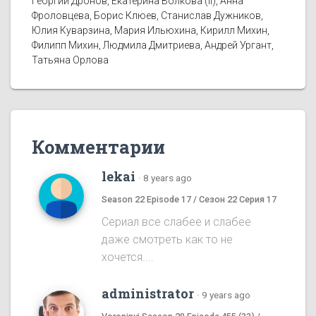
Георгий Дронов, Екатерина Волкова (II), Анна
Фроловцева, Борис Клюев, Станислав Дужников,
Юлия Куварзина, Мария Ильюхина, Кирилл Михин,
Филипп Михин, Людмила Дмитриева, Андрей Ургант,
Татьяна Орлова
Комментарии
lekai
·
8 years ago
Season 22 Episode 17 / Сезон 22 Серия 17
Сериал все слабее и слабее
даже смотреть как то не
хочется....
administrator
·
9 years ago