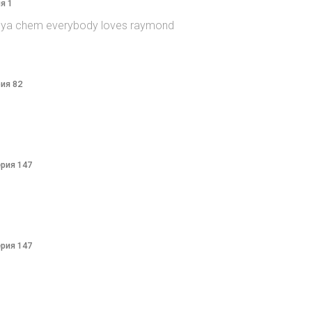
я 1
itsya chem everybody loves raymond
рия 82
ерия 147
ерия 147