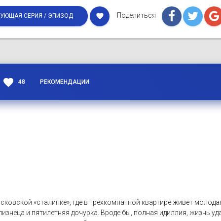
Поделиться
favorite
УЮЩАЯ СЕРИЯ / ЭПИЗОД
favorite
48
РЕКОМЕНДАЦИИ
сковской «сталинке», где в трехкомнатной квартире живет молода
изнеца и пятилетняя дочурка. Вроде бы, полная идиллия, жизнь уда