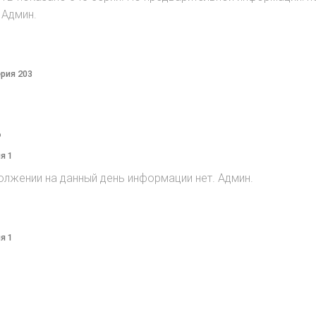
 Админ.
ерия 203
o
я 1
олжении на данный день информации нет. Админ.
я 1