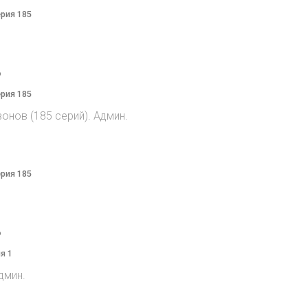
ерия 185
o
ерия 185
онов (185 серий). Админ.
ерия 185
o
я 1
дмин.