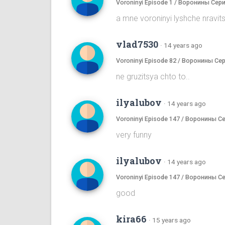
Voroninyi Episode 1 / Воронины Сери
a mne voroninyi lyshche nrav
vlad7530
·
14 years ago
Voroninyi Episode 82 / Воронины Се
ne gruzitsya chto to..
ilyalubov
·
14 years ago
Voroninyi Episode 147 / Воронины С
very funny
ilyalubov
·
14 years ago
Voroninyi Episode 147 / Воронины С
good
kira66
·
15 years ago