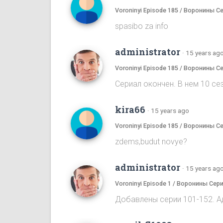
Voroninyi Episode 185 / Воронины С
spasibo za info
administrator
·
15 years ag
Voroninyi Episode 185 / Воронины С
Сериал окончен. В нем 10 сез
kira66
·
15 years ago
Voroninyi Episode 185 / Воронины С
zdems,budut novye?
administrator
·
15 years ag
Voroninyi Episode 1 / Воронины Сери
Добавлены серии 101-152. А