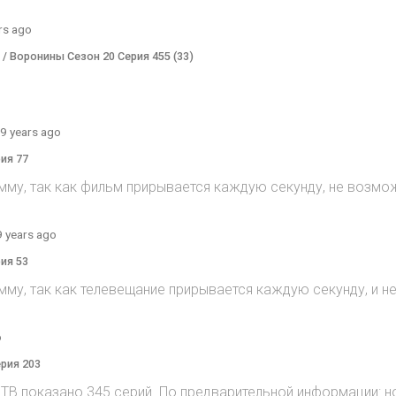
rs ago
) / Воронины Сезон 20 Серия 455 (33)
9 years ago
рия 77
мму, так как фильм прирывается каждую секунду, не возмож
9 years ago
рия 53
мму, так как телевещание прирывается каждую секунду, и 
o
ерия 203
на ТВ показано 345 серий. По предварительной информации: н