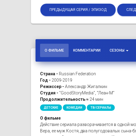
ПРЕДЫДУЩАЯ СЕРИЯ / ЭПИЗОД
СЛЕД
О ФИЛЬМЕ
КОММЕНТАРИИ
СЕЗОНЫ
Страна -
Russian Federation
Год -
2009-2019
Режиссер -
Александр Жигалкин
Студия -
"GoodStoryMedia", "Леан-М"
Продолжительность ≈
24 мин
ДЕТСКИЕ
КОМЕДИИ
ТВ/СЕРИАЛЫ
О фильме
Действие сериала разворачивается в одной мо
Вера, ее муж Костя, два полугодовалых сына-бл