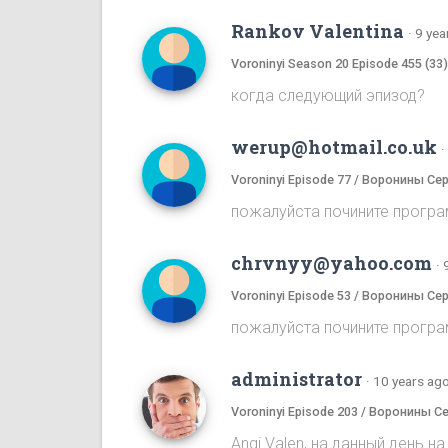
Rankov Valentina
·
9 yea
Voroninyi Season 20 Episode 455 (33
когда следующий эпизод?
werup@hotmail.co.uk
·
Voroninyi Episode 77 / Воронины Се
пожалуйста почините програ
chrvnyy@yahoo.com
·
Voroninyi Episode 53 / Воронины Се
пожалуйста почините програ
administrator
·
10 years ag
Voroninyi Episode 203 / Воронины С
Angi Valen, на данный день 