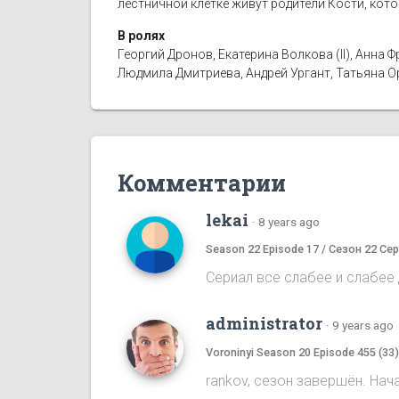
лестничной клетке живут родители Кости, кот
В ролях
Георгий Дронов, Екатерина Волкова (II), Анн
Людмила Дмитриева, Андрей Ургант, Татьяна 
Комментарии
lekai
·
8 years ago
Season 22 Episode 17 / Сезон 22 Сер
Сериал все слабее и слабее д
administrator
·
9 years ago
Voroninyi Season 20 Episode 455 (33
rankov, сезон завершён. Нач