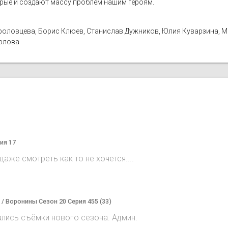
орые и создают массу проблем нашим героям.
а Фроловцева, Борис Клюев, Станислав Дужников, Юлия Куварзина, 
Орлова
ия 17
аже смотреть как то не хочется....
) / Воронины Сезон 20 Серия 455 (33)
ались съёмки нового сезона. Админ.