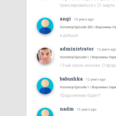
транслироваться с 21 марта.
angi
·
10 years ago
Voroninyi Episode 203 / Воронины С
а дальше
administrator
·
12 years ag
Voroninyi Episode 1 / Воронины Сери
13-ый сезон окончен. О прод
babushka
·
12 years ago
Voroninyi Episode 1 / Воронины Сери
Продолжение будет?
nadm
·
13 years ago