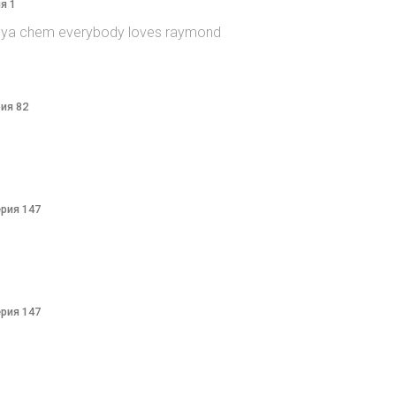
я 1
itsya chem everybody loves raymond
рия 82
ерия 147
ерия 147