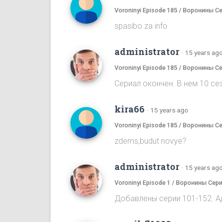
Voroninyi Episode 185 / Воронины С
spasibo za info
administrator
·
15 years ag
Voroninyi Episode 185 / Воронины С
Сериал окончен. В нем 10 сез
kira66
·
15 years ago
Voroninyi Episode 185 / Воронины С
zdems,budut novye?
administrator
·
15 years ag
Voroninyi Episode 1 / Воронины Сери
Добавлены серии 101-152. А