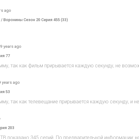
rs ago
) / Воронины Сезон 20 Серия 455 (33)
9 years ago
рия 77
мму, так как фильм прирывается каждую секунду, не возмож
9 years ago
рия 53
мму, так как телевещание прирывается каждую секунду, и 
o
ерия 203
на ТВ показано 345 серий. По предварительной информации: н