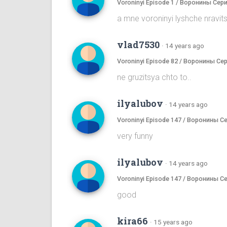
Voroninyi Episode 1 / Воронины Сери
a mne voroninyi lyshche nrav
vlad7530
·
14 years ago
Voroninyi Episode 82 / Воронины Се
ne gruzitsya chto to..
ilyalubov
·
14 years ago
Voroninyi Episode 147 / Воронины С
very funny
ilyalubov
·
14 years ago
Voroninyi Episode 147 / Воронины С
good
kira66
·
15 years ago