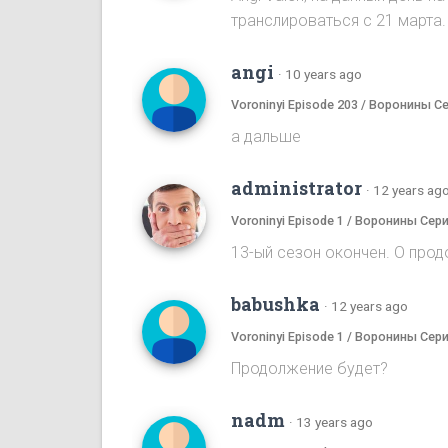
транслироваться с 21 марта.
angi
·
10 years ago
Voroninyi Episode 203 / Воронины С
а дальше
administrator
·
12 years ag
Voroninyi Episode 1 / Воронины Сери
13-ый сезон окончен. О прод
babushka
·
12 years ago
Voroninyi Episode 1 / Воронины Сери
Продолжение будет?
nadm
·
13 years ago