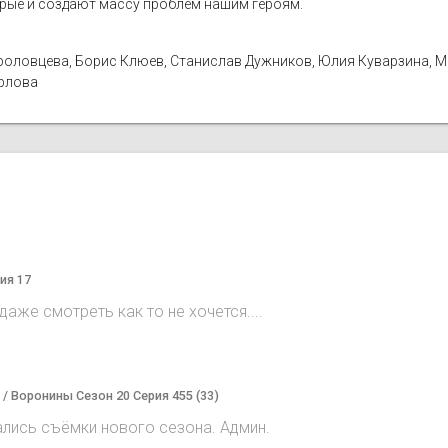
орые и создают массу проблем нашим героям.
а Фроловцева, Борис Клюев, Станислав Дужников, Юлия Куварзина, 
Орлова
ия 17
аже смотреть как то не хочется....
) / Воронины Сезон 20 Серия 455 (33)
ались съёмки нового сезона. Админ.