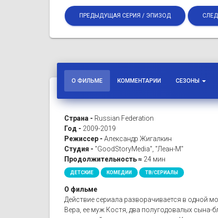
ПРЕДЫДУЩАЯ СЕРИЯ / ЭПИЗОД
СЛЕД
О ФИЛЬМЕ
КОММЕНТАРИИ
СЕЗОНЫ
Страна -
Russian Federation
Год -
2009-2019
Режиссер -
Александр Жигалкин
Студия -
"GoodStoryMedia", "Леан-М"
Продолжительность ≈
24 мин
ДЕТСКИЕ
КОМЕДИИ
ТВ/СЕРИАЛЫ
О фильме
Действие сериала разворачивается в одной мо
Вера, ее муж Костя, два полугодовалых сына-бл