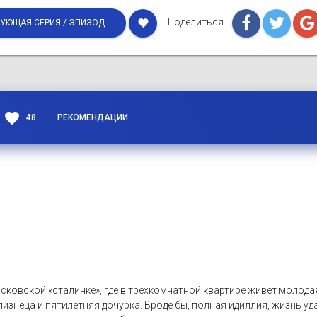
Поделиться
favorite
УЮЩАЯ СЕРИЯ / ЭПИЗОД
favorite
48
РЕКОМЕНДАЦИИ
сковской «сталинке», где в трехкомнатной квартире живет молода
изнеца и пятилетняя дочурка. Вроде бы, полная идиллия, жизнь уда