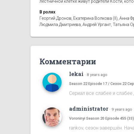
лестничной клетке живут родители Кости, кот
В ролях
Георгий Дронов, Екатерина Волкова (II), Анн
Людмила Дмитриева, Андрей Ургант, Татьяна 
Комментарии
lekai
·
8 years ago
Season 22 Episode 17 / Сезон 22 Сер
Сериал все слабее и слабее д
administrator
·
9 years ago
Voroninyi Season 20 Episode 455 (33
rankov, сезон завершён. Нач