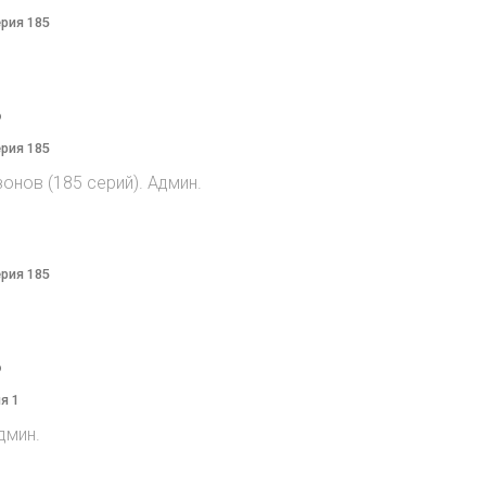
ерия 185
o
ерия 185
онов (185 серий). Админ.
ерия 185
o
я 1
дмин.