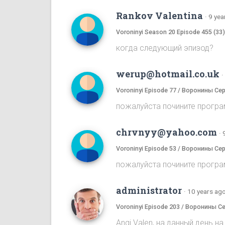
Rankov Valentina
·
9 yea
Voroninyi Season 20 Episode 455 (33
когда следующий эпизод?
werup@hotmail.co.uk
·
Voroninyi Episode 77 / Воронины Се
пожалуйста почините програ
chrvnyy@yahoo.com
·
Voroninyi Episode 53 / Воронины Се
пожалуйста почините програ
administrator
·
10 years ag
Voroninyi Episode 203 / Воронины С
Angi Valen, на данный день 