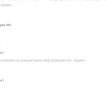
 Админ.
ерия 203
o
я 1
олжении на данный день информации нет. Админ.
я 1