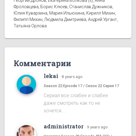
Георгий Дронов, Екатерина Волкова (II), Анна
Фроловцева, Борис Клюев, Станислав Дужников,
Юлия Куварзина, Мария Ильюхина, Кирилл Михин,
Филипп Михин, Людмила Дмитриева, Андрей Ургант,
Татьяна Орлова
Комментарии
lekai
·
8 years ago
Season 22 Episode 17 / Сезон 22 Серия 17
Сериал все слабее и слабее
даже смотреть как то не
хочется....
administrator
·
9 years ago