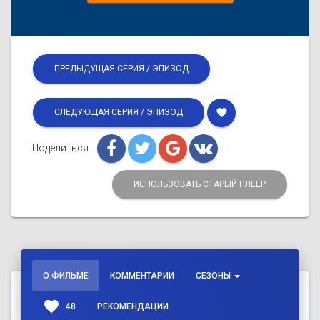
ПРЕДЫДУЩАЯ СЕРИЯ / ЭПИЗОД
favorite
СЛЕДУЮЩАЯ СЕРИЯ / ЭПИЗОД
Поделиться
ИСПОЛЬЗОВАТЬ СТАРЫЙ ПЛЕЕР
О ФИЛЬМЕ
КОММЕНТАРИИ
СЕЗОНЫ
favorite
48
РЕКОМЕНДАЦИИ