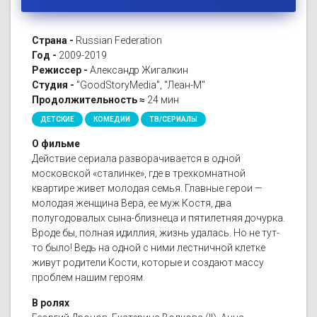
Страна -
Russian Federation
Год -
2009-2019
Режиссер -
Александр Жигалкин
Студия -
"GoodStoryMedia", "Леан-М"
Продолжительность ≈
24 мин
ДЕТСКИЕ
КОМЕДИИ
ТВ/СЕРИАЛЫ
О фильме
Действие сериала разворачивается в одной
московской «сталинке», где в трехкомнатной
квартире живет молодая семья. Главные герои —
молодая женщина Вера, ее муж Костя, два
полугодовалых сына-близнеца и пятилетняя дочурка.
Вроде бы, полная идиллия, жизнь удалась. Но не тут-
то было! Ведь на одной с ними лестничной клетке
живут родители Кости, которые и создают массу
проблем нашим героям.
В ролях