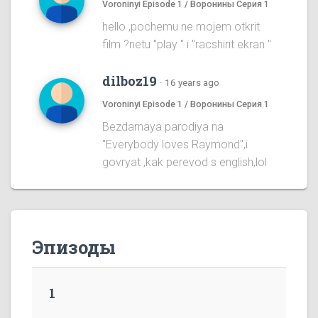
Voroninyi Episode 1 / Воронины Серия 1
hello ,pochemu ne mojem otkrit
film ?netu "play " i "racshirit ekran "
dilboz19
·
16 years ago
Voroninyi Episode 1 / Воронины Серия 1
Bezdarnaya parodiya na
''Everybody loves Raymond'',i
govryat ,kak perevod s english,lol
Эпизоды
1