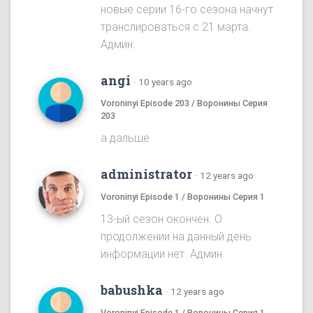
новые серии 16-го сезона начнут
транслироваться с 21 марта.
Админ.
angi
·
10 years ago
Voroninyi Episode 203 / Воронины Серия
203
а дальше
administrator
·
12 years ago
Voroninyi Episode 1 / Воронины Серия 1
13-ый сезон окончен. О
продолжении на данный день
информации нет. Админ.
babushka
·
12 years ago
Voroninyi Episode 1 / Воронины Серия 1