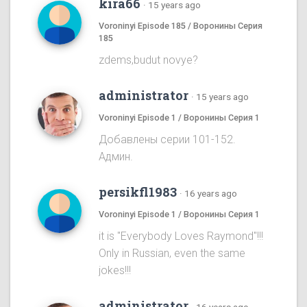
kira66
·
15 years ago
Voroninyi Episode 185 / Воронины Серия
185
zdems,budut novye?
administrator
·
15 years ago
Voroninyi Episode 1 / Воронины Серия 1
Добавлены серии 101-152.
Админ.
persikfl1983
·
16 years ago
Voroninyi Episode 1 / Воронины Серия 1
it is "Everybody Loves Raymond"!!!
Only in Russian, even the same
jokes!!!
administrator