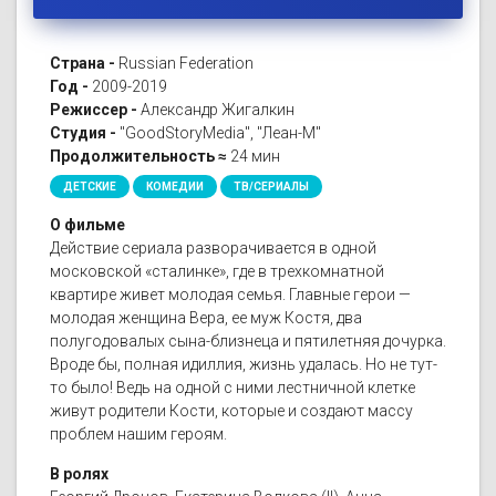
Страна -
Russian Federation
Год -
2009-2019
Режиссер -
Александр Жигалкин
Студия -
"GoodStoryMedia", "Леан-М"
Продолжительность ≈
24 мин
ДЕТСКИЕ
КОМЕДИИ
ТВ/СЕРИАЛЫ
О фильме
Действие сериала разворачивается в одной
московской «сталинке», где в трехкомнатной
квартире живет молодая семья. Главные герои —
молодая женщина Вера, ее муж Костя, два
полугодовалых сына-близнеца и пятилетняя дочурка.
Вроде бы, полная идиллия, жизнь удалась. Но не тут-
то было! Ведь на одной с ними лестничной клетке
живут родители Кости, которые и создают массу
проблем нашим героям.
В ролях