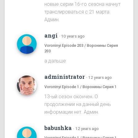
новые серии 16-го сезона начнут
транслироваться с 21 марта.
Админ.
angi
·
10 years ago
Voroninyi Episode 203 / Воронины Серия
203
а дальше
administrator
·
12 years ago
Voroninyi Episode 1 / Воронины Серия 1
13-ый сезон окончен. О
продолжении на данный день
информации нет. Админ.
babushka
·
12 years ago
Voroninyi Episode 1 / Воронины Серия 1