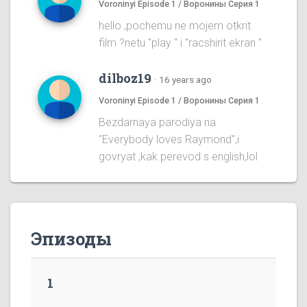
Voroninyi Episode 1 / Воронины Серия 1
hello ,pochemu ne mojem otkrit
film ?netu "play " i "racshirit ekran "
dilboz19
·
16 years ago
Voroninyi Episode 1 / Воронины Серия 1
Bezdarnaya parodiya na
''Everybody loves Raymond'',i
govryat ,kak perevod s english,lol
Эпизоды
1