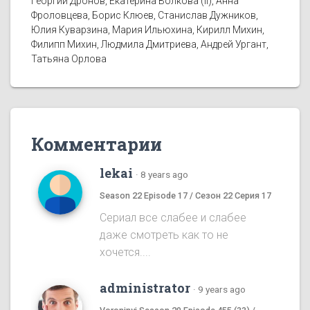
Георгий Дронов, Екатерина Волкова (II), Анна
Фроловцева, Борис Клюев, Станислав Дужников,
Юлия Куварзина, Мария Ильюхина, Кирилл Михин,
Филипп Михин, Людмила Дмитриева, Андрей Ургант,
Татьяна Орлова
Комментарии
lekai
·
8 years ago
Season 22 Episode 17 / Сезон 22 Серия 17
Сериал все слабее и слабее
даже смотреть как то не
хочется....
administrator
·
9 years ago