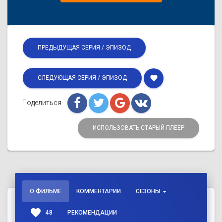
ПРЕДЫДУЩАЯ СЕРИЯ / ЭПИЗОД
favorite
СЛЕДУЮЩАЯ СЕРИЯ / ЭПИЗОД
Поделиться
ИСПОЛЬЗОВАТЬ СТАРЫЙ ПЛЕЕР
О ФИЛЬМЕ
КОММЕНТАРИИ
СЕЗОНЫ
favorite
48
РЕКОМЕНДАЦИИ