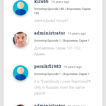
kira66
·
15 years ago
Voroninyi Episode 185 / Воронины Серия
185
zdems,budut novye?
administrator
·
15 years ago
Voroninyi Episode 1 / Воронины Серия 1
Добавлены серии 101-152.
Админ.
persikfl1983
·
16 years ago
Voroninyi Episode 1 / Воронины Серия 1
it is "Everybody Loves Raymond"!!!
Only in Russian, even the same
jokes!!!
administrator