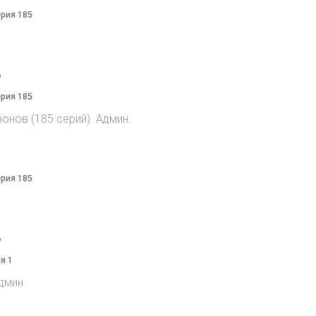
ерия 185
o
ерия 185
онов (185 серий). Админ.
ерия 185
o
я 1
дмин.