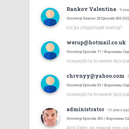
Rankov Valentina
·
9 yea
Voroninyi Season 20 Episode 455 (33
когда следующий эпизод?
werup@hotmail.co.uk
·
Voroninyi Episode 77 / Воронины Се
пожалуйста почините програ
chrvnyy@yahoo.com
·
Voroninyi Episode 53 / Воронины Се
пожалуйста почините програ
administrator
·
10 years ag
Voroninyi Episode 203 / Воронины С
Angi Valen, на данный день 