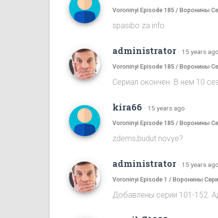
Voroninyi Episode 185 / Воронины С
spasibo za info
administrator
·
15 years ag
Voroninyi Episode 185 / Воронины С
Сериал окончен. В нем 10 сез
kira66
·
15 years ago
Voroninyi Episode 185 / Воронины С
zdems,budut novye?
administrator
·
15 years ag
Voroninyi Episode 1 / Воронины Сери
Добавлены серии 101-152. А