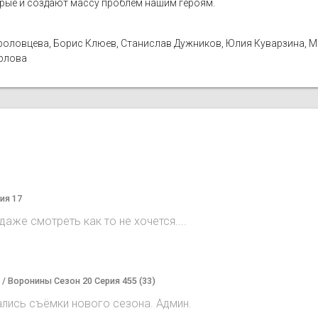
орые и создают массу проблем нашим героям.
а Фроловцева, Борис Клюев, Станислав Дужников, Юлия Куварзина, 
Орлова
ия 17
аже смотреть как то не хочется....
) / Воронины Сезон 20 Серия 455 (33)
ались съёмки нового сезона. Админ.