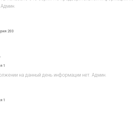
 Админ.
ерия 203
o
я 1
олжении на данный день информации нет. Админ.
я 1