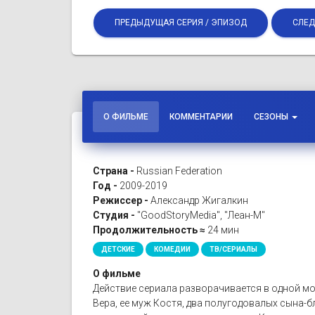
ПРЕДЫДУЩАЯ СЕРИЯ / ЭПИЗОД
СЛЕД
О ФИЛЬМЕ
КОММЕНТАРИИ
СЕЗОНЫ
Страна -
Russian Federation
Год -
2009-2019
Режиссер -
Александр Жигалкин
Студия -
"GoodStoryMedia", "Леан-М"
Продолжительность ≈
24 мин
ДЕТСКИЕ
КОМЕДИИ
ТВ/СЕРИАЛЫ
О фильме
Действие сериала разворачивается в одной мо
Вера, ее муж Костя, два полугодовалых сына-бл