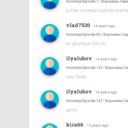
Voroninyi Episode 1 / Воронины Сери
a mne voroninyi lyshche nrav
vlad7530
·
14 years ago
Voroninyi Episode 82 / Воронины Се
ne gruzitsya chto to..
ilyalubov
·
14 years ago
Voroninyi Episode 147 / Воронины С
very funny
ilyalubov
·
14 years ago
Voroninyi Episode 147 / Воронины С
good
kira66
·
15 years ago