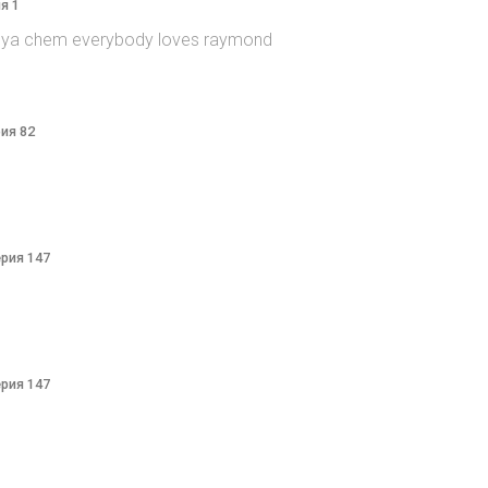
я 1
itsya chem everybody loves raymond
рия 82
ерия 147
ерия 147