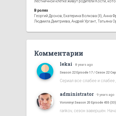
лестничной клетке живут родители Кости, кот
В ролях
Георгий Дронов, Екатерина Волкова (II), Анн
Людмила Дмитриева, Андрей Ургант, Татьяна 
Комментарии
lekai
·
8 years ago
Season 22 Episode 17 / Сезон 22 Сер
Сериал все слабее и слабее д
administrator
·
9 years ago
Voroninyi Season 20 Episode 455 (33
rankov, сезон завершён. Нач