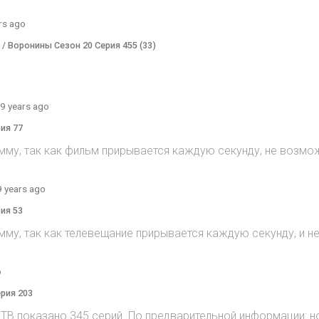
rs ago
) / Воронины Сезон 20 Серия 455 (33)
9 years ago
рия 77
мму, так как фильм прирывается каждую секунду, не возмож
9 years ago
рия 53
мму, так как телевещание прирывается каждую секунду, и 
o
ерия 203
на ТВ показано 345 серий. По предварительной информации: н