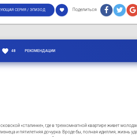
Поделиться
favorite
УЮЩАЯ СЕРИЯ / ЭПИЗОД
favorite
48
РЕКОМЕНДАЦИИ
сковской «сталинке», где в трехкомнатной квартире живет молода
изнеца и пятилетняя дочурка. Вроде бы, полная идиллия, жизнь уда