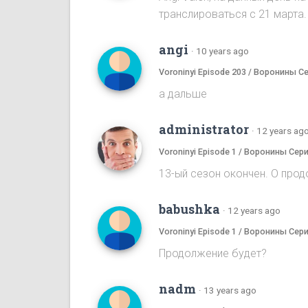
транслироваться с 21 марта.
angi
·
10 years ago
Voroninyi Episode 203 / Воронины С
а дальше
administrator
·
12 years ag
Voroninyi Episode 1 / Воронины Сери
13-ый сезон окончен. О прод
babushka
·
12 years ago
Voroninyi Episode 1 / Воронины Сери
Продолжение будет?
nadm
·
13 years ago