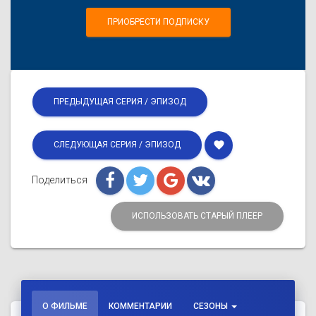
ПРИОБРЕСТИ ПОДПИСКУ
ПРЕДЫДУЩАЯ СЕРИЯ / ЭПИЗОД
favorite
СЛЕДУЮЩАЯ СЕРИЯ / ЭПИЗОД
Поделиться
ИСПОЛЬЗОВАТЬ СТАРЫЙ ПЛЕЕР
О ФИЛЬМЕ
КОММЕНТАРИИ
СЕЗОНЫ