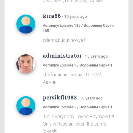
сезонов (185 серий). Админ.
kira66
·
15 years ago
Voroninyi Episode 185 / Воронины Серия
185
zdems,budut novye?
administrator
·
15 years ago
Voroninyi Episode 1 / Воронины Серия 1
Добавлены серии 101-152.
Админ.
persikfl1983
·
16 years ago
Voroninyi Episode 1 / Воронины Серия 1
it is "Everybody Loves Raymond"!!!
Only in Russian, even the same
jokes!!!