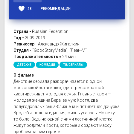
favorite
48
РЕКОМЕНДАЦИИ
Страна -
Russian Federation
Год -
2009-2019
Режиссер -
Александр Жигалкин
Студия -
"GoodStoryMedia", "Леан-М"
Продолжительность ≈
24 мин
ДЕТСКИЕ
КОМЕДИИ
ТВ/СЕРИАЛЫ
О фильме
Действие сериала разворачивается в одной
московской «сталинке», где в трехкомнатной
квартире живет молодая семья. Главные герои —
молодая женщина Вера, ее муж Костя, два
полугодовалых сына-близнеца и пятилетняя дочурка.
Вроде бы, полная идиллия, жизнь удалась. Но не тут-
то было! Ведь на одной с ними лестничной клетке
живут родители Кости, которые и создают массу
проблем нашим героям.