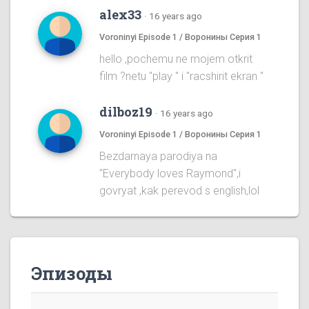
alex33
·
16 years ago
Voroninyi Episode 1 / Воронины Серия 1
hello ,pochemu ne mojem otkrit
film ?netu "play " i "racshirit ekran "
dilboz19
·
16 years ago
Voroninyi Episode 1 / Воронины Серия 1
Bezdarnaya parodiya na
''Everybody loves Raymond'',i
govryat ,kak perevod s english,lol
Эпизоды