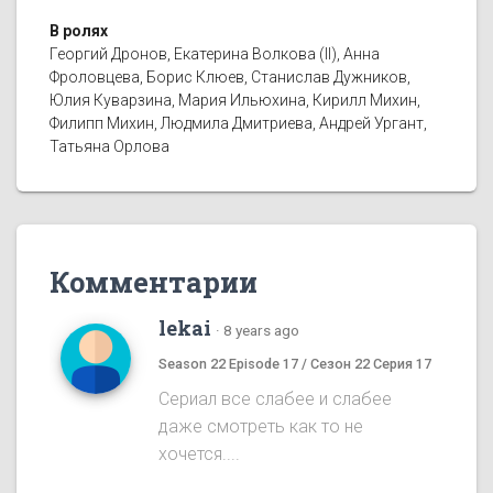
В ролях
Георгий Дронов, Екатерина Волкова (II), Анна
Фроловцева, Борис Клюев, Станислав Дужников,
Юлия Куварзина, Мария Ильюхина, Кирилл Михин,
Филипп Михин, Людмила Дмитриева, Андрей Ургант,
Татьяна Орлова
Комментарии
lekai
·
8 years ago
Season 22 Episode 17 / Сезон 22 Серия 17
Сериал все слабее и слабее
даже смотреть как то не
хочется....