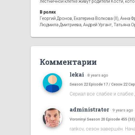
лестничной клетке живут родители Кости, кот
В ролях
Георгий Дронов, Екатерина Волкова (II), Анн
Людмила Дмитриева, Андрей Ургант, Татьяна 
Комментарии
lekai
·
8 years ago
Season 22 Episode 17 / Сезон 22 Сер
Сериал все слабее и слабее д
administrator
·
9 years ago
Voroninyi Season 20 Episode 455 (33
rankov, сезон завершён. Нач