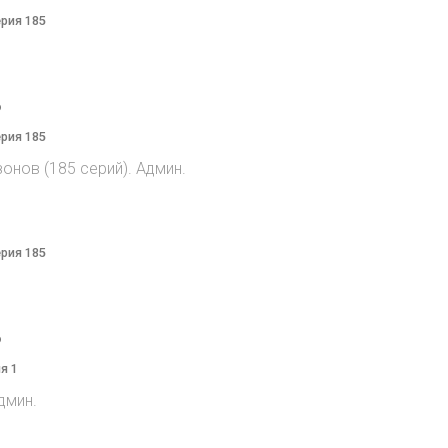
ерия 185
o
ерия 185
онов (185 серий). Админ.
ерия 185
o
я 1
дмин.