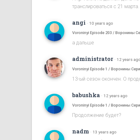
транслироваться с 21 марта.
angi
·
10 years ago
Voroninyi Episode 203 / Воронины С
а дальше
administrator
·
12 years ag
Voroninyi Episode 1 / Воронины Сери
13-ый сезон окончен. О прод
babushka
·
12 years ago
Voroninyi Episode 1 / Воронины Сери
Продолжение будет?
nadm
·
13 years ago