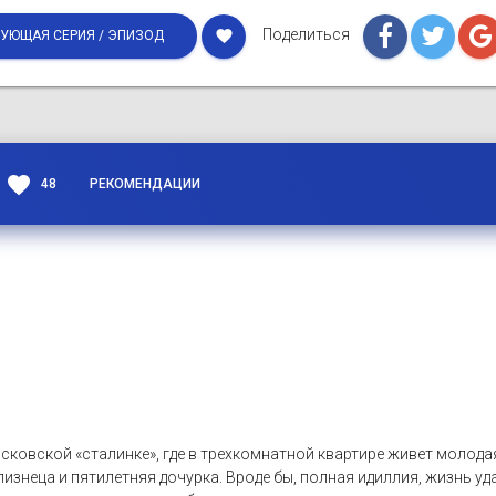
Поделиться
favorite
УЮЩАЯ СЕРИЯ / ЭПИЗОД
favorite
48
РЕКОМЕНДАЦИИ
сковской «сталинке», где в трехкомнатной квартире живет молода
изнеца и пятилетняя дочурка. Вроде бы, полная идиллия, жизнь уда