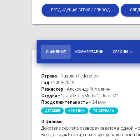
ПРЕДЫДУЩАЯ СЕРИЯ / ЭПИЗОД
СЛЕД
О ФИЛЬМЕ
КОММЕНТАРИИ
СЕЗОНЫ
Страна -
Russian Federation
Год -
2009-2019
Режиссер -
Александр Жигалкин
Студия -
"GoodStoryMedia", "Леан-М"
Продолжительность ≈
24 мин
ДЕТСКИЕ
КОМЕДИИ
ТВ/СЕРИАЛЫ
О фильме
Действие сериала разворачивается в одной мо
Вера, ее муж Костя, два полугодовалых сына-бл