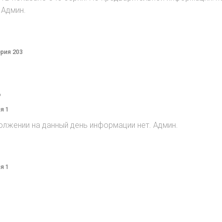
 Админ.
ерия 203
o
я 1
олжении на данный день информации нет. Админ.
я 1