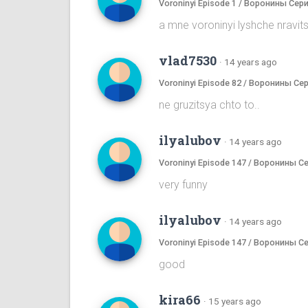
Voroninyi Episode 1 / Воронины Сери
a mne voroninyi lyshche nrav
vlad7530
·
14 years ago
Voroninyi Episode 82 / Воронины Се
ne gruzitsya chto to..
ilyalubov
·
14 years ago
Voroninyi Episode 147 / Воронины С
very funny
ilyalubov
·
14 years ago
Voroninyi Episode 147 / Воронины С
good
kira66
·
15 years ago