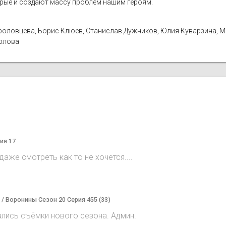
орые и создают массу проблем нашим героям.
а Фроловцева, Борис Клюев, Станислав Дужников, Юлия Куварзина, 
Орлова
ия 17
аже смотреть как то не хочется....
) / Воронины Сезон 20 Серия 455 (33)
ались съёмки нового сезона. Админ.