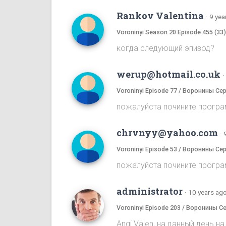
Rankov Valentina
·
9 yea
Voroninyi Season 20 Episode 455 (33
когда следующий эпизод?
werup@hotmail.co.uk
·
Voroninyi Episode 77 / Воронины Се
пожалуйста почините програ
chrvnyy@yahoo.com
·
Voroninyi Episode 53 / Воронины Се
пожалуйста почините програ
administrator
·
10 years ag
Voroninyi Episode 203 / Воронины С
Angi Valen, на данный день 