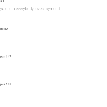
я 1
itsya chem everybody loves raymond
рия 82
ерия 147
ерия 147