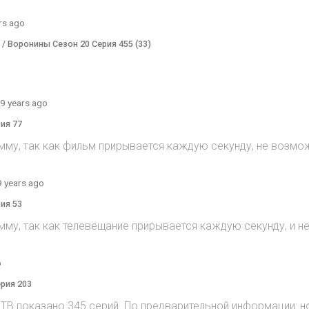
rs ago
) / Воронины Сезон 20 Серия 455 (33)
9 years ago
рия 77
мму, так как фильм прирывается каждую секунду, не возмож
9 years ago
рия 53
мму, так как телевещание прирывается каждую секунду, и 
o
ерия 203
на ТВ показано 345 серий. По предварительной информации: н