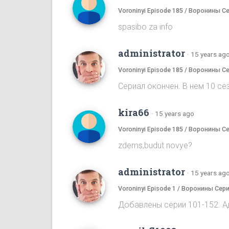
Voroninyi Episode 185 / Воронины С
spasibo za info
administrator
·
15 years ag
Voroninyi Episode 185 / Воронины С
Сериал окончен. В нем 10 сез
kira66
·
15 years ago
Voroninyi Episode 185 / Воронины С
zdems,budut novye?
administrator
·
15 years ag
Voroninyi Episode 1 / Воронины Сери
Добавлены серии 101-152. А