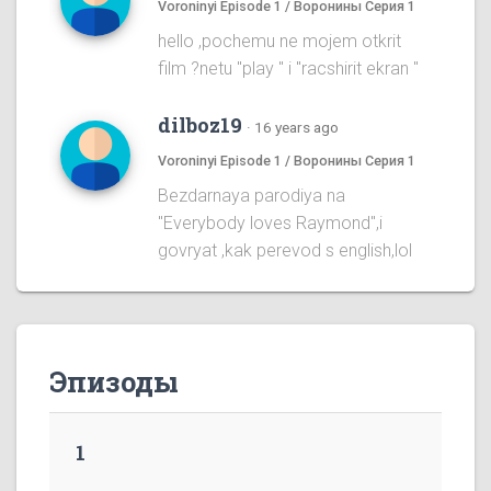
Voroninyi Episode 1 / Воронины Серия 1
hello ,pochemu ne mojem otkrit
film ?netu "play " i "racshirit ekran "
dilboz19
·
16 years ago
Voroninyi Episode 1 / Воронины Серия 1
Bezdarnaya parodiya na
''Everybody loves Raymond'',i
govryat ,kak perevod s english,lol
Эпизоды
1