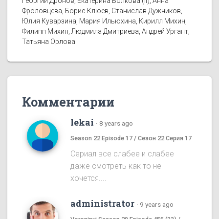
Георгий Дронов, Екатерина Волкова (II), Анна
Фроловцева, Борис Клюев, Станислав Дужников,
Юлия Куварзина, Мария Ильюхина, Кирилл Михин,
Филипп Михин, Людмила Дмитриева, Андрей Ургант,
Татьяна Орлова
Комментарии
lekai
·
8 years ago
Season 22 Episode 17 / Сезон 22 Серия 17
Сериал все слабее и слабее
даже смотреть как то не
хочется....
administrator
·
9 years ago