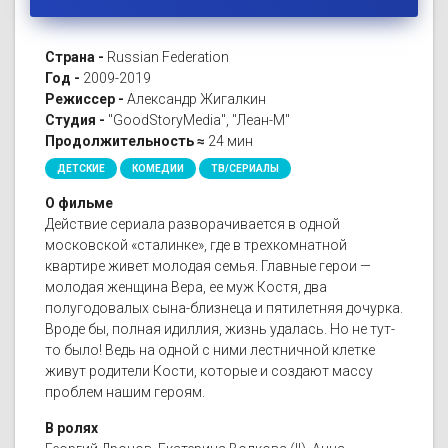
Страна -
Russian Federation
Год -
2009-2019
Режиссер -
Александр Жигалкин
Студия -
"GoodStoryMedia", "Леан-М"
Продолжительность ≈
24 мин
ДЕТСКИЕ
КОМЕДИИ
ТВ/СЕРИАЛЫ
О фильме
Действие сериала разворачивается в одной
московской «сталинке», где в трехкомнатной
квартире живет молодая семья. Главные герои —
молодая женщина Вера, ее муж Костя, два
полугодовалых сына-близнеца и пятилетняя дочурка.
Вроде бы, полная идиллия, жизнь удалась. Но не тут-
то было! Ведь на одной с ними лестничной клетке
живут родители Кости, которые и создают массу
проблем нашим героям.
В ролях