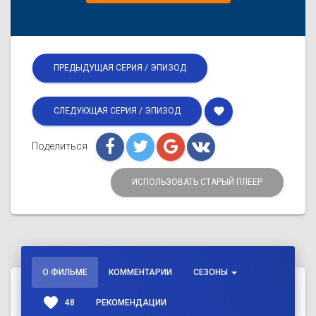
ПРЕДЫДУЩАЯ СЕРИЯ / ЭПИЗОД
favorite
СЛЕДУЮЩАЯ СЕРИЯ / ЭПИЗОД
Поделиться
ИСПОЛЬЗОВАТЬ СТАРЫЙ ПЛЕЕР
О ФИЛЬМЕ
КОММЕНТАРИИ
СЕЗОНЫ
favorite
48
РЕКОМЕНДАЦИИ