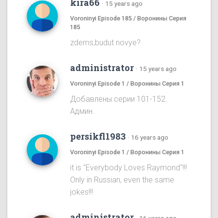
kira66
·
15 years ago
Voroninyi Episode 185 / Воронины Серия
185
zdems,budut novye?
administrator
·
15 years ago
Voroninyi Episode 1 / Воронины Серия 1
Добавлены серии 101-152.
Админ.
persikfl1983
·
16 years ago
Voroninyi Episode 1 / Воронины Серия 1
it is "Everybody Loves Raymond"!!!
Only in Russian, even the same
jokes!!!
administrator