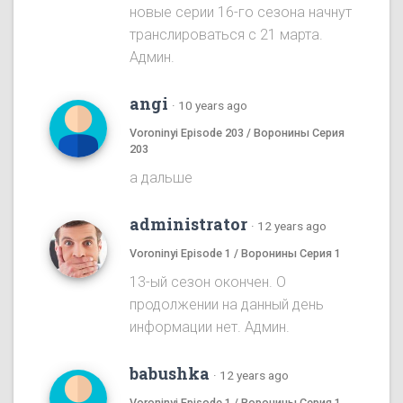
новые серии 16-го сезона начнут
транслироваться с 21 марта.
Админ.
angi
·
10 years ago
Voroninyi Episode 203 / Воронины Серия
203
а дальше
administrator
·
12 years ago
Voroninyi Episode 1 / Воронины Серия 1
13-ый сезон окончен. О
продолжении на данный день
информации нет. Админ.
babushka
·
12 years ago
Voroninyi Episode 1 / Воронины Серия 1