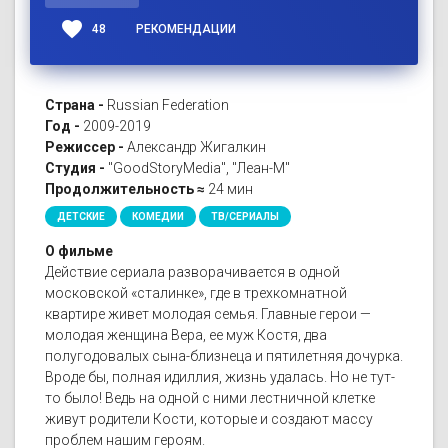
favorite
48
РЕКОМЕНДАЦИИ
Страна -
Russian Federation
Год -
2009-2019
Режиссер -
Александр Жигалкин
Студия -
"GoodStoryMedia", "Леан-М"
Продолжительность ≈
24 мин
ДЕТСКИЕ
КОМЕДИИ
ТВ/СЕРИАЛЫ
О фильме
Действие сериала разворачивается в одной
московской «сталинке», где в трехкомнатной
квартире живет молодая семья. Главные герои —
молодая женщина Вера, ее муж Костя, два
полугодовалых сына-близнеца и пятилетняя дочурка.
Вроде бы, полная идиллия, жизнь удалась. Но не тут-
то было! Ведь на одной с ними лестничной клетке
живут родители Кости, которые и создают массу
проблем нашим героям.