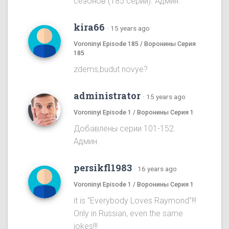
сезонов (185 серий). Админ.
kira66
·
15 years ago
Voroninyi Episode 185 / Воронины Серия
185
zdems,budut novye?
administrator
·
15 years ago
Voroninyi Episode 1 / Воронины Серия 1
Добавлены серии 101-152.
Админ.
persikfl1983
·
16 years ago
Voroninyi Episode 1 / Воронины Серия 1
it is "Everybody Loves Raymond"!!!
Only in Russian, even the same
jokes!!!