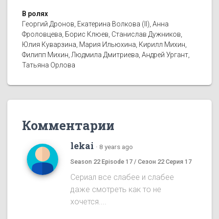
В ролях
Георгий Дронов, Екатерина Волкова (II), Анна
Фроловцева, Борис Клюев, Станислав Дужников,
Юлия Куварзина, Мария Ильюхина, Кирилл Михин,
Филипп Михин, Людмила Дмитриева, Андрей Ургант,
Татьяна Орлова
Комментарии
lekai
·
8 years ago
Season 22 Episode 17 / Сезон 22 Серия 17
Сериал все слабее и слабее
даже смотреть как то не
хочется....