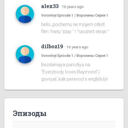
alex33
·
16 years ago
Voroninyi Episode 1 / Воронины Серия 1
hello ,pochemu ne mojem otkrit
film ?netu "play " i "racshirit ekran "
dilboz19
·
16 years ago
Voroninyi Episode 1 / Воронины Серия 1
Bezdarnaya parodiya na
''Everybody loves Raymond'',i
govryat ,kak perevod s english,lol
Эпизоды