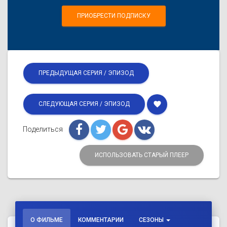
ПРИОБРЕСТИ ПОДПИСКУ
ПРЕДЫДУЩАЯ СЕРИЯ / ЭПИЗОД
favorite
СЛЕДУЮЩАЯ СЕРИЯ / ЭПИЗОД
Поделиться
ИСПОЛЬЗОВАТЬ СТАРЫЙ ПЛЕЕР
О ФИЛЬМЕ
КОММЕНТАРИИ
СЕЗОНЫ