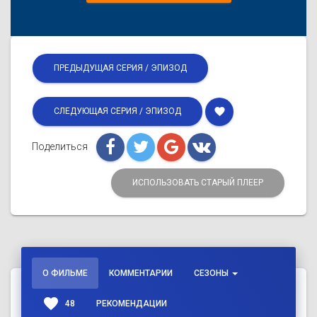
ПРЕДЫДУЩАЯ СЕРИЯ / ЭПИЗОД
favorite
СЛЕДУЮЩАЯ СЕРИЯ / ЭПИЗОД
Поделиться
ИСПОЛЬЗОВАТЬ СТАРЫЙ ПЛЕЕР
О ФИЛЬМЕ
КОММЕНТАРИИ
СЕЗОНЫ
favorite
48
РЕКОМЕНДАЦИИ