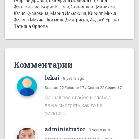
Георгий Дронов, Екатерина Волкова (II), Анна
Фроловцева, Борис Клюев, Станислав Дужников,
Юлия Куварзина, Мария Ильюхина, Кирилл Михин,
Филипп Михин, Людмила Дмитриева, Андрей Ургант,
Татьяна Орлова
Комментарии
lekai
·
8 years ago
Season 22 Episode 17 / Сезон 22 Серия 17
Сериал все слабее и слабее
даже смотреть как то не
хочется....
administrator
·
9 years ago