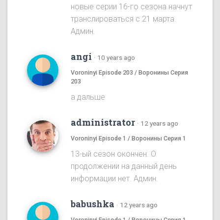
новые серии 16-го сезона начнут
транслироваться с 21 марта.
Админ.
angi
·
10 years ago
Voroninyi Episode 203 / Воронины Серия
203
а дальше
administrator
·
12 years ago
Voroninyi Episode 1 / Воронины Серия 1
13-ый сезон окончен. О
продолжении на данный день
информации нет. Админ.
babushka
·
12 years ago
Voroninyi Episode 1 / Воронины Серия 1