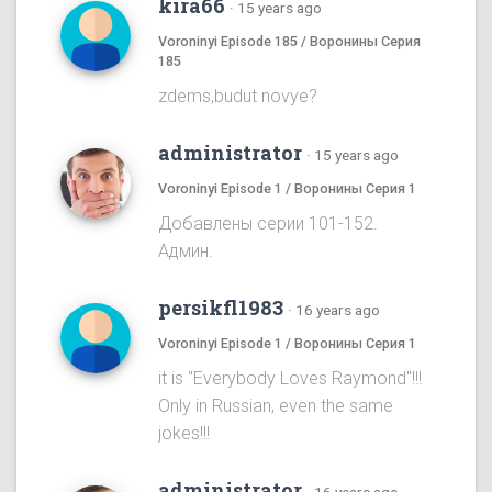
kira66
·
15 years ago
Voroninyi Episode 185 / Воронины Серия
185
zdems,budut novye?
administrator
·
15 years ago
Voroninyi Episode 1 / Воронины Серия 1
Добавлены серии 101-152.
Админ.
persikfl1983
·
16 years ago
Voroninyi Episode 1 / Воронины Серия 1
it is "Everybody Loves Raymond"!!!
Only in Russian, even the same
jokes!!!
administrator