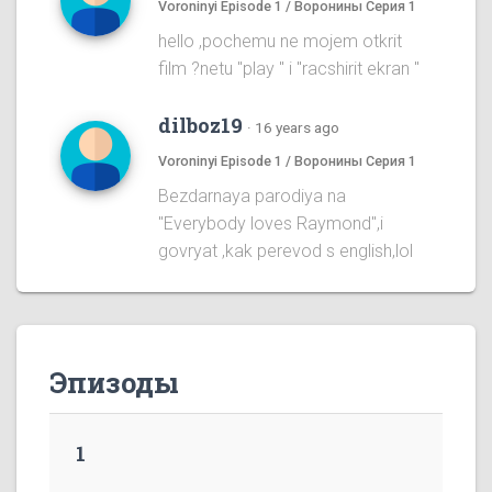
Voroninyi Episode 1 / Воронины Серия 1
hello ,pochemu ne mojem otkrit
film ?netu "play " i "racshirit ekran "
dilboz19
·
16 years ago
Voroninyi Episode 1 / Воронины Серия 1
Bezdarnaya parodiya na
''Everybody loves Raymond'',i
govryat ,kak perevod s english,lol
Эпизоды
1