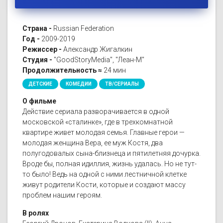
Страна -
Russian Federation
Год -
2009-2019
Режиссер -
Александр Жигалкин
Студия -
"GoodStoryMedia", "Леан-М"
Продолжительность ≈
24 мин
ДЕТСКИЕ
КОМЕДИИ
ТВ/СЕРИАЛЫ
О фильме
Действие сериала разворачивается в одной
московской «сталинке», где в трехкомнатной
квартире живет молодая семья. Главные герои —
молодая женщина Вера, ее муж Костя, два
полугодовалых сына-близнеца и пятилетняя дочурка.
Вроде бы, полная идиллия, жизнь удалась. Но не тут-
то было! Ведь на одной с ними лестничной клетке
живут родители Кости, которые и создают массу
проблем нашим героям.
В ролях