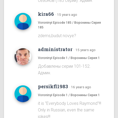
сезонов (185 серий). Админ.
kira66
·
15 years ago
Voroninyi Episode 185 / Воронины Серия
185
zdems,budut novye?
administrator
·
15 years ago
Voroninyi Episode 1 / Воронины Серия 1
Добавлены серии 101-152.
Админ.
persikfl1983
·
16 years ago
Voroninyi Episode 1 / Воронины Серия 1
it is "Everybody Loves Raymond"!!!
Only in Russian, even the same
jokes!!!