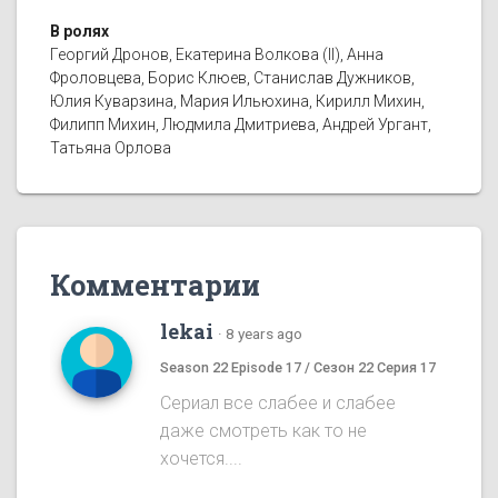
В ролях
Георгий Дронов, Екатерина Волкова (II), Анна
Фроловцева, Борис Клюев, Станислав Дужников,
Юлия Куварзина, Мария Ильюхина, Кирилл Михин,
Филипп Михин, Людмила Дмитриева, Андрей Ургант,
Татьяна Орлова
Комментарии
lekai
·
8 years ago
Season 22 Episode 17 / Сезон 22 Серия 17
Сериал все слабее и слабее
даже смотреть как то не
хочется....