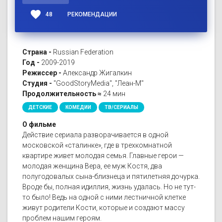
favorite
48
РЕКОМЕНДАЦИИ
Страна -
Russian Federation
Год -
2009-2019
Режиссер -
Александр Жигалкин
Студия -
"GoodStoryMedia", "Леан-М"
Продолжительность ≈
24 мин
ДЕТСКИЕ
КОМЕДИИ
ТВ/СЕРИАЛЫ
О фильме
Действие сериала разворачивается в одной
московской «сталинке», где в трехкомнатной
квартире живет молодая семья. Главные герои —
молодая женщина Вера, ее муж Костя, два
полугодовалых сына-близнеца и пятилетняя дочурка.
Вроде бы, полная идиллия, жизнь удалась. Но не тут-
то было! Ведь на одной с ними лестничной клетке
живут родители Кости, которые и создают массу
проблем нашим героям.