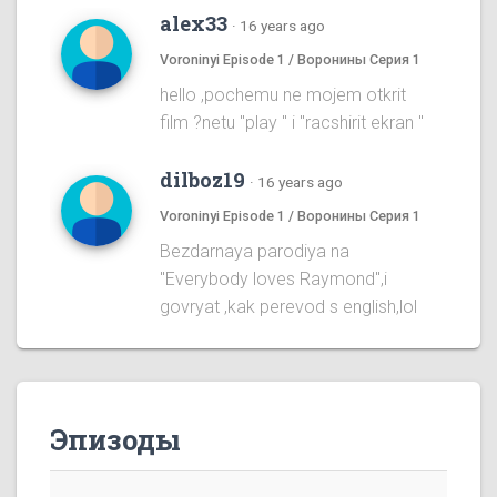
alex33
·
16 years ago
Voroninyi Episode 1 / Воронины Серия 1
hello ,pochemu ne mojem otkrit
film ?netu "play " i "racshirit ekran "
dilboz19
·
16 years ago
Voroninyi Episode 1 / Воронины Серия 1
Bezdarnaya parodiya na
''Everybody loves Raymond'',i
govryat ,kak perevod s english,lol
Эпизоды