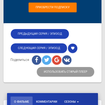
ПРИОБРЕСТИ ПОДПИСКУ
ПРЕДЫДУЩАЯ СЕРИЯ / ЭПИЗОД
favorite
СЛЕДУЮЩАЯ СЕРИЯ / ЭПИЗОД
Поделиться
ИСПОЛЬЗОВАТЬ СТАРЫЙ ПЛЕЕР
О ФИЛЬМЕ
КОММЕНТАРИИ
СЕЗОНЫ