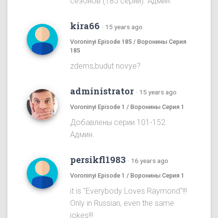
сезонов (185 серий). Админ.
kira66
·
15 years ago
Voroninyi Episode 185 / Воронины Серия
185
zdems,budut novye?
administrator
·
15 years ago
Voroninyi Episode 1 / Воронины Серия 1
Добавлены серии 101-152.
Админ.
persikfl1983
·
16 years ago
Voroninyi Episode 1 / Воронины Серия 1
it is "Everybody Loves Raymond"!!!
Only in Russian, even the same
jokes!!!