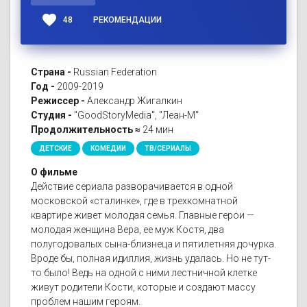
favorite
48
РЕКОМЕНДАЦИИ
Страна -
Russian Federation
Год -
2009-2019
Режиссер -
Александр Жигалкин
Студия -
"GoodStoryMedia", "Леан-М"
Продолжительность ≈
24 мин
ДЕТСКИЕ
КОМЕДИИ
ТВ/СЕРИАЛЫ
О фильме
Действие сериала разворачивается в одной
московской «сталинке», где в трехкомнатной
квартире живет молодая семья. Главные герои —
молодая женщина Вера, ее муж Костя, два
полугодовалых сына-близнеца и пятилетняя дочурка.
Вроде бы, полная идиллия, жизнь удалась. Но не тут-
то было! Ведь на одной с ними лестничной клетке
живут родители Кости, которые и создают массу
проблем нашим героям.