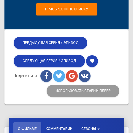
ПРИОБРЕСТИ ПОДПИСКУ
ПРЕДЫДУЩАЯ СЕРИЯ / ЭПИЗОД
favorite
СЛЕДУЮЩАЯ СЕРИЯ / ЭПИЗОД
Поделиться
ИСПОЛЬЗОВАТЬ СТАРЫЙ ПЛЕЕР
О ФИЛЬМЕ
КОММЕНТАРИИ
СЕЗОНЫ