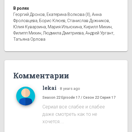
В ролях
Георгий Дронов, Екатерина Волкова (II), Анна
Фроловцева, Борис Клюев, Станислав Дужников,
Юлия Куварзина, Мария Ильюхина, Кирилл Михин,
Филипп Михин, Людмила Дмитриева, Андрей Ургант,
Татьяна Орлова
Комментарии
lekai
·
8 years ago
Season 22 Episode 17 / Сезон 22 Серия 17
Сериал все слабее и слабее
даже смотреть как то не
хочется....