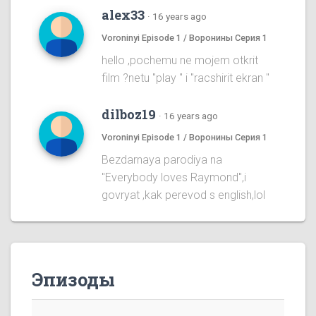
alex33
·
16 years ago
Voroninyi Episode 1 / Воронины Серия 1
hello ,pochemu ne mojem otkrit
film ?netu "play " i "racshirit ekran "
dilboz19
·
16 years ago
Voroninyi Episode 1 / Воронины Серия 1
Bezdarnaya parodiya na
''Everybody loves Raymond'',i
govryat ,kak perevod s english,lol
Эпизоды