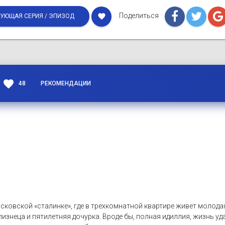
Поделиться
favorite
УЮЩАЯ СЕРИЯ / ЭПИЗОД
favorite
48
РЕКОМЕНДАЦИИ
сковской «сталинке», где в трехкомнатной квартире живет молода
изнеца и пятилетняя дочурка. Вроде бы, полная идиллия, жизнь уда