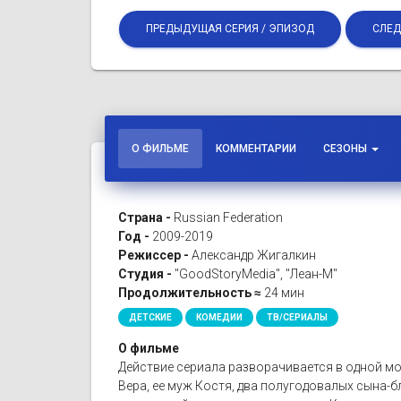
ПРЕДЫДУЩАЯ СЕРИЯ / ЭПИЗОД
СЛЕД
О ФИЛЬМЕ
КОММЕНТАРИИ
СЕЗОНЫ
Страна -
Russian Federation
Год -
2009-2019
Режиссер -
Александр Жигалкин
Студия -
"GoodStoryMedia", "Леан-М"
Продолжительность ≈
24 мин
ДЕТСКИЕ
КОМЕДИИ
ТВ/СЕРИАЛЫ
О фильме
Действие сериала разворачивается в одной мо
Вера, ее муж Костя, два полугодовалых сына-бл