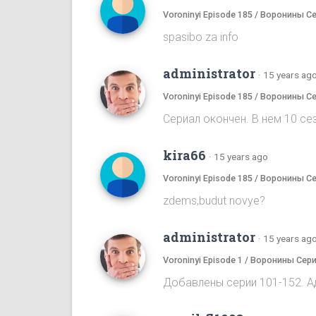
Voroninyi Episode 185 / Воронины С
spasibo za info
administrator
·
15 years ag
Voroninyi Episode 185 / Воронины С
Сериал окончен. В нем 10 сез
kira66
·
15 years ago
Voroninyi Episode 185 / Воронины С
zdems,budut novye?
administrator
·
15 years ag
Voroninyi Episode 1 / Воронины Сери
Добавлены серии 101-152. А