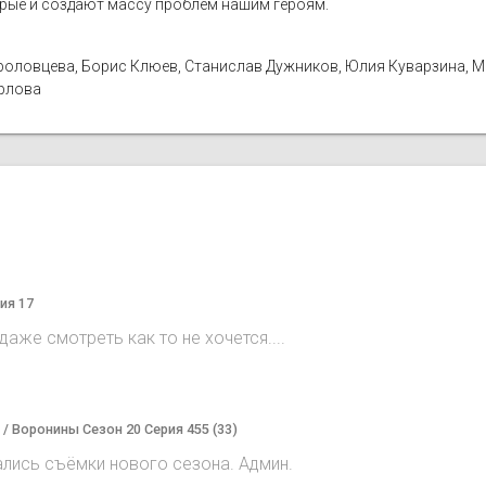
орые и создают массу проблем нашим героям.
а Фроловцева, Борис Клюев, Станислав Дужников, Юлия Куварзина, 
Орлова
ия 17
аже смотреть как то не хочется....
) / Воронины Сезон 20 Серия 455 (33)
ались съёмки нового сезона. Админ.