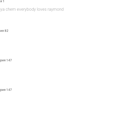
я 1
itsya chem everybody loves raymond
рия 82
ерия 147
ерия 147