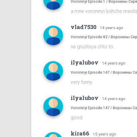
Voroninyi Episode 1 / Воронины Сери
a mne voroninyi lyshche nrav
vlad7530
·
14 years ago
Voroninyi Episode 82 / Воронины Се
ne gruzitsya chto to..
ilyalubov
·
14 years ago
Voroninyi Episode 147 / Воронины С
very funny
ilyalubov
·
14 years ago
Voroninyi Episode 147 / Воронины С
good
kira66
·
15 years ago