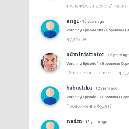
транслироваться с 21 марта.
angi
·
10 years ago
Voroninyi Episode 203 / Воронины С
а дальше
administrator
·
12 years ag
Voroninyi Episode 1 / Воронины Сери
13-ый сезон окончен. О прод
babushka
·
12 years ago
Voroninyi Episode 1 / Воронины Сери
Продолжение будет?
nadm
·
13 years ago