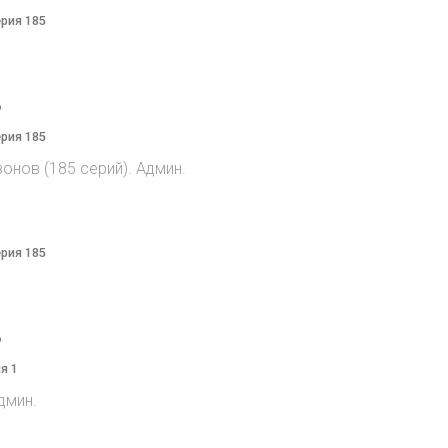
ерия 185
o
ерия 185
онов (185 серий). Админ.
ерия 185
o
я 1
дмин.