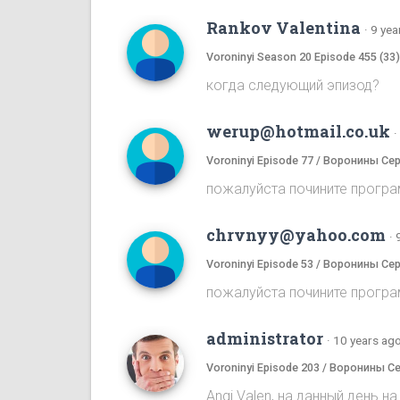
Rankov Valentina
·
9 yea
Voroninyi Season 20 Episode 455 (33
когда следующий эпизод?
werup@hotmail.co.uk
·
Voroninyi Episode 77 / Воронины Се
пожалуйста почините програ
chrvnyy@yahoo.com
·
Voroninyi Episode 53 / Воронины Се
пожалуйста почините програ
administrator
·
10 years ag
Voroninyi Episode 203 / Воронины С
Angi Valen, на данный день 