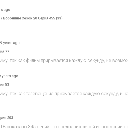
rs ago
) / Воронины Сезон 20 Серия 455 (33)
9 years ago
рия 77
мму, так как фильм прирывается каждую секунду, не возмож
9 years ago
рия 53
мму, так как телевещание прирывается каждую секунду, и 
o
ерия 203
на ТВ показано 345 серий. По предварительной информации: н