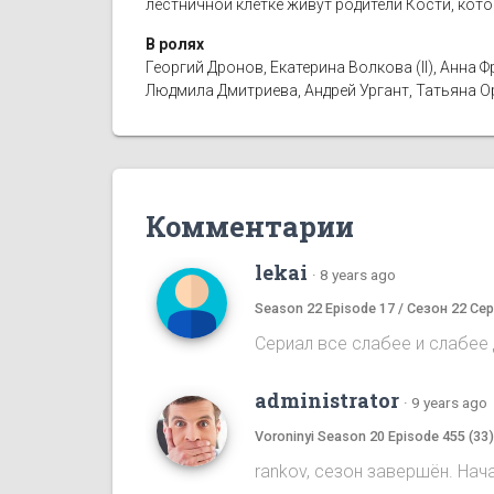
лестничной клетке живут родители Кости, кот
В ролях
Георгий Дронов, Екатерина Волкова (II), Анн
Людмила Дмитриева, Андрей Ургант, Татьяна 
Комментарии
lekai
·
8 years ago
Season 22 Episode 17 / Сезон 22 Сер
Сериал все слабее и слабее д
administrator
·
9 years ago
Voroninyi Season 20 Episode 455 (33
rankov, сезон завершён. Нач