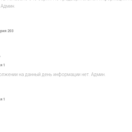
 Админ.
ерия 203
o
я 1
олжении на данный день информации нет. Админ.
я 1