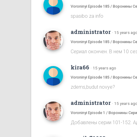
Voroninyi Episode 185 / Воронины С
spasibo za info
administrator
·
15 years ag
Voroninyi Episode 185 / Воронины С
Сериал окончен. В нем 10 сез
kira66
·
15 years ago
Voroninyi Episode 185 / Воронины С
zdems,budut novye?
administrator
·
15 years ag
Voroninyi Episode 1 / Воронины Сери
Добавлены серии 101-152. А