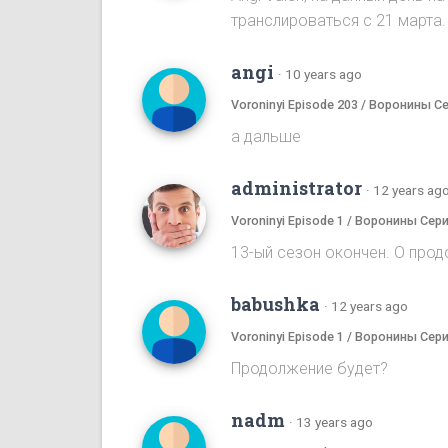
транслироваться с 21 марта.
angi
·
10 years ago
Voroninyi Episode 203 / Воронины С
а дальше
administrator
·
12 years ag
Voroninyi Episode 1 / Воронины Сери
13-ый сезон окончен. О прод
babushka
·
12 years ago
Voroninyi Episode 1 / Воронины Сери
Продолжение будет?
nadm
·
13 years ago