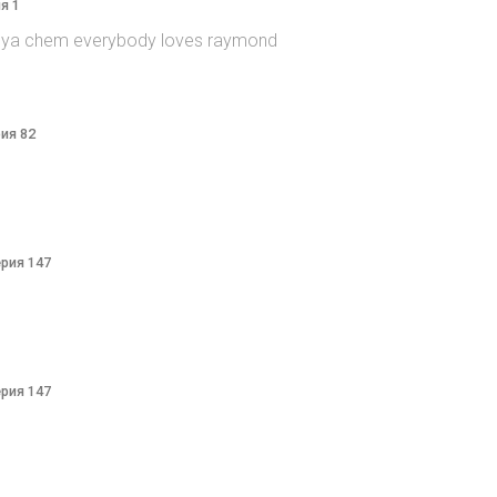
я 1
itsya chem everybody loves raymond
рия 82
ерия 147
ерия 147