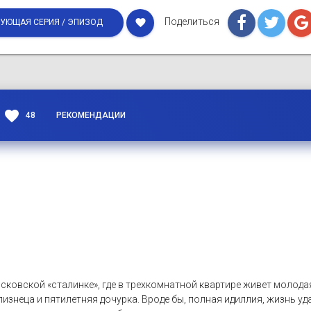
Поделиться
favorite
УЮЩАЯ СЕРИЯ / ЭПИЗОД
favorite
48
РЕКОМЕНДАЦИИ
сковской «сталинке», где в трехкомнатной квартире живет молода
изнеца и пятилетняя дочурка. Вроде бы, полная идиллия, жизнь уда