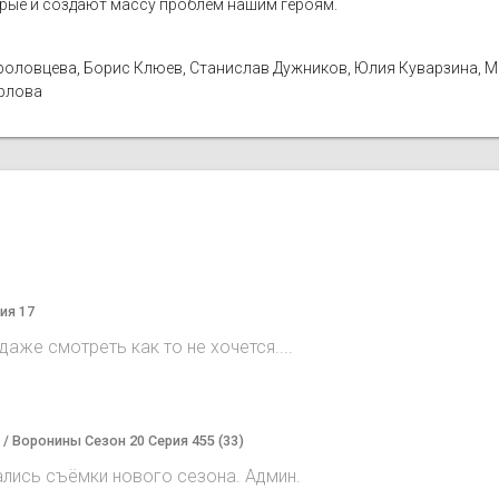
орые и создают массу проблем нашим героям.
а Фроловцева, Борис Клюев, Станислав Дужников, Юлия Куварзина, 
Орлова
ия 17
аже смотреть как то не хочется....
) / Воронины Сезон 20 Серия 455 (33)
ались съёмки нового сезона. Админ.