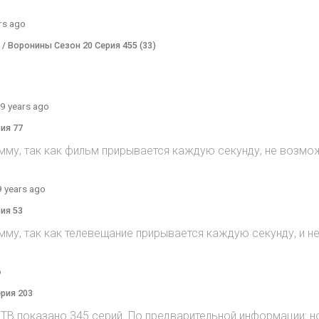
rs ago
) / Воронины Сезон 20 Серия 455 (33)
9 years ago
рия 77
мму, так как фильм прирывается каждую секунду, не возмож
9 years ago
рия 53
мму, так как телевещание прирывается каждую секунду, и 
o
ерия 203
на ТВ показано 345 серий. По предварительной информации: н