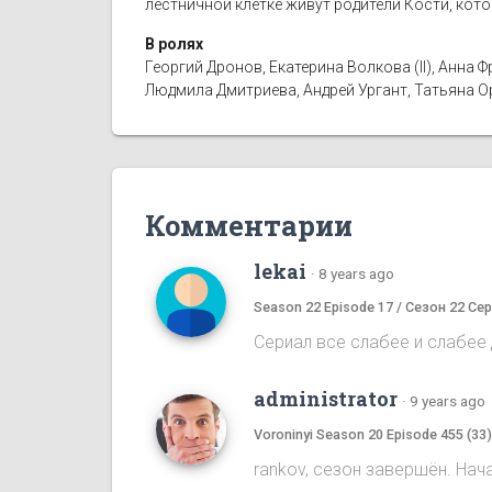
лестничной клетке живут родители Кости, кот
В ролях
Георгий Дронов, Екатерина Волкова (II), Анн
Людмила Дмитриева, Андрей Ургант, Татьяна 
Комментарии
lekai
·
8 years ago
Season 22 Episode 17 / Сезон 22 Сер
Сериал все слабее и слабее д
administrator
·
9 years ago
Voroninyi Season 20 Episode 455 (33
rankov, сезон завершён. Нач