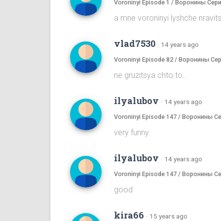
Voroninyi Episode 1 / Воронины Сери
a mne voroninyi lyshche nrav
vlad7530
·
14 years ago
Voroninyi Episode 82 / Воронины Се
ne gruzitsya chto to..
ilyalubov
·
14 years ago
Voroninyi Episode 147 / Воронины С
very funny
ilyalubov
·
14 years ago
Voroninyi Episode 147 / Воронины С
good
kira66
·
15 years ago