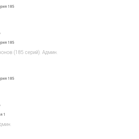
ерия 185
o
ерия 185
онов (185 серий). Админ.
ерия 185
o
я 1
дмин.