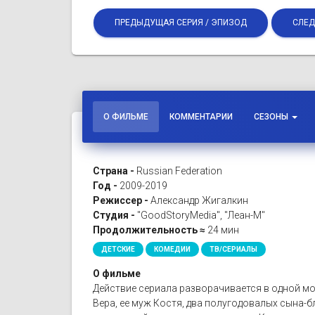
ПРЕДЫДУЩАЯ СЕРИЯ / ЭПИЗОД
СЛЕД
О ФИЛЬМЕ
КОММЕНТАРИИ
СЕЗОНЫ
Страна -
Russian Federation
Год -
2009-2019
Режиссер -
Александр Жигалкин
Студия -
"GoodStoryMedia", "Леан-М"
Продолжительность ≈
24 мин
ДЕТСКИЕ
КОМЕДИИ
ТВ/СЕРИАЛЫ
О фильме
Действие сериала разворачивается в одной мо
Вера, ее муж Костя, два полугодовалых сына-бл