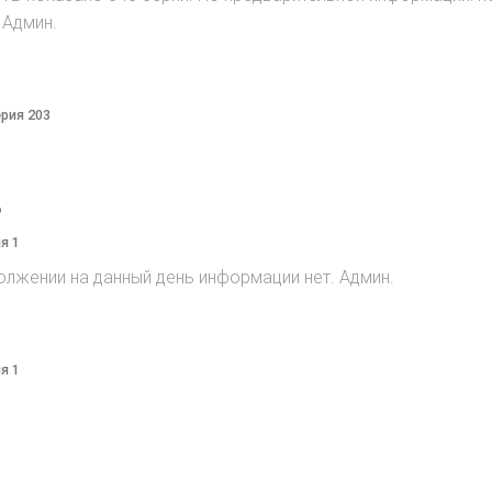
 Админ.
ерия 203
o
я 1
олжении на данный день информации нет. Админ.
я 1