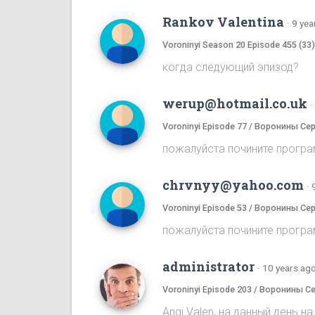
Rankov Valentina
·
9 yea
Voroninyi Season 20 Episode 455 (33
когда следующий эпизод?
werup@hotmail.co.uk
·
Voroninyi Episode 77 / Воронины Се
пожалуйста почините програ
chrvnyy@yahoo.com
·
Voroninyi Episode 53 / Воронины Се
пожалуйста почините програ
administrator
·
10 years ag
Voroninyi Episode 203 / Воронины С
Angi Valen, на данный день 