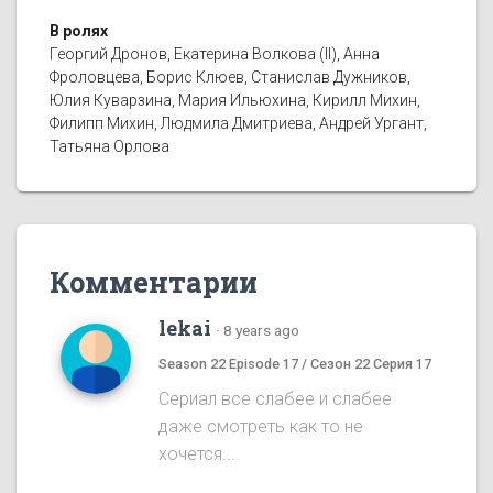
В ролях
Георгий Дронов, Екатерина Волкова (II), Анна
Фроловцева, Борис Клюев, Станислав Дужников,
Юлия Куварзина, Мария Ильюхина, Кирилл Михин,
Филипп Михин, Людмила Дмитриева, Андрей Ургант,
Татьяна Орлова
Комментарии
lekai
·
8 years ago
Season 22 Episode 17 / Сезон 22 Серия 17
Сериал все слабее и слабее
даже смотреть как то не
хочется....