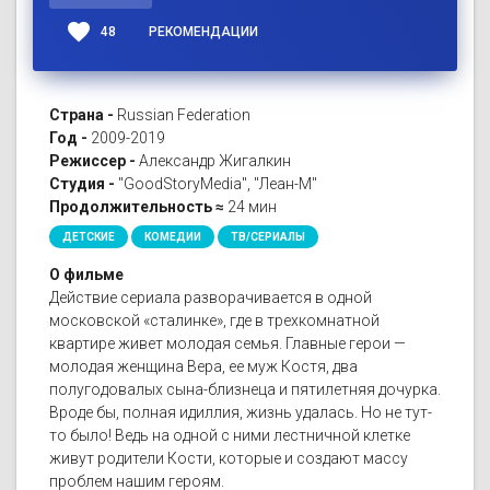
favorite
48
РЕКОМЕНДАЦИИ
Страна -
Russian Federation
Год -
2009-2019
Режиссер -
Александр Жигалкин
Студия -
"GoodStoryMedia", "Леан-М"
Продолжительность ≈
24 мин
ДЕТСКИЕ
КОМЕДИИ
ТВ/СЕРИАЛЫ
О фильме
Действие сериала разворачивается в одной
московской «сталинке», где в трехкомнатной
квартире живет молодая семья. Главные герои —
молодая женщина Вера, ее муж Костя, два
полугодовалых сына-близнеца и пятилетняя дочурка.
Вроде бы, полная идиллия, жизнь удалась. Но не тут-
то было! Ведь на одной с ними лестничной клетке
живут родители Кости, которые и создают массу
проблем нашим героям.