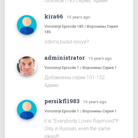
сезонов (185 серий). Админ.
kira66
·
15 years ago
Voroninyi Episode 185 / Воронины Серия
185
zdems,budut novye?
administrator
·
15 years ago
Voroninyi Episode 1 / Воронины Серия 1
Добавлены серии 101-152.
Админ.
persikfl1983
·
16 years ago
Voroninyi Episode 1 / Воронины Серия 1
it is "Everybody Loves Raymond"!!!
Only in Russian, even the same
jokes!!!