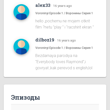
alex33
·
16 years ago
Voroninyi Episode 1 / Воронины Серия 1
hello ,pochemu ne mojem otkrit
film ?netu "play " i "racshirit ekran "
dilboz19
·
16 years ago
Voroninyi Episode 1 / Воронины Серия 1
Bezdarnaya parodiya na
''Everybody loves Raymond'',i
govryat ,kak perevod s english,lol
Эпизоды