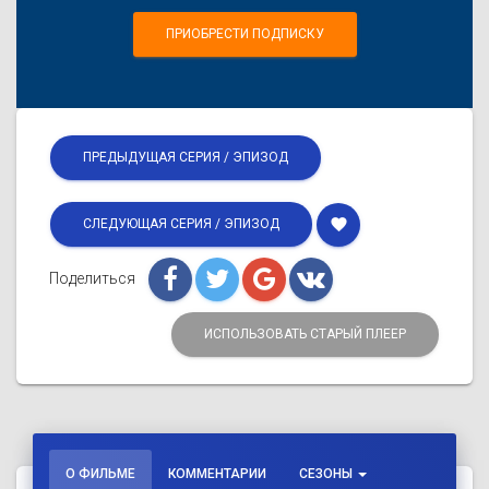
ПРИОБРЕСТИ ПОДПИСКУ
ПРЕДЫДУЩАЯ СЕРИЯ / ЭПИЗОД
favorite
СЛЕДУЮЩАЯ СЕРИЯ / ЭПИЗОД
Поделиться
ИСПОЛЬЗОВАТЬ СТАРЫЙ ПЛЕЕР
О ФИЛЬМЕ
КОММЕНТАРИИ
СЕЗОНЫ