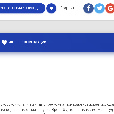
Поделиться
favorite
УЮЩАЯ СЕРИЯ / ЭПИЗОД
favorite
48
РЕКОМЕНДАЦИИ
сковской «сталинке», где в трехкомнатной квартире живет молода
изнеца и пятилетняя дочурка. Вроде бы, полная идиллия, жизнь уда