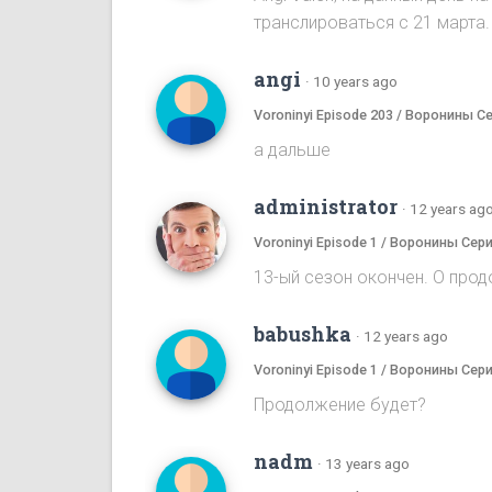
транслироваться с 21 марта.
angi
·
10 years ago
Voroninyi Episode 203 / Воронины С
а дальше
administrator
·
12 years ag
Voroninyi Episode 1 / Воронины Сери
13-ый сезон окончен. О прод
babushka
·
12 years ago
Voroninyi Episode 1 / Воронины Сери
Продолжение будет?
nadm
·
13 years ago