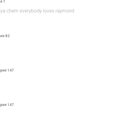
я 1
itsya chem everybody loves raymond
рия 82
ерия 147
ерия 147