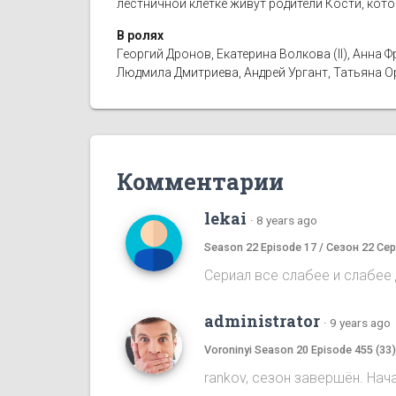
лестничной клетке живут родители Кости, кот
В ролях
Георгий Дронов, Екатерина Волкова (II), Анн
Людмила Дмитриева, Андрей Ургант, Татьяна 
Комментарии
lekai
·
8 years ago
Season 22 Episode 17 / Сезон 22 Сер
Сериал все слабее и слабее д
administrator
·
9 years ago
Voroninyi Season 20 Episode 455 (33
rankov, сезон завершён. Нач