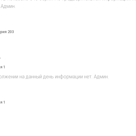
 Админ.
ерия 203
o
я 1
олжении на данный день информации нет. Админ.
я 1