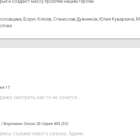
орые и создают массу проблем нашим героям.
а Фроловцева, Борис Клюев, Станислав Дужников, Юлия Куварзина, 
Орлова
ия 17
аже смотреть как то не хочется....
) / Воронины Сезон 20 Серия 455 (33)
ались съёмки нового сезона. Админ.