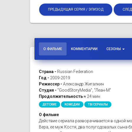
ПРЕДЫДУЩАЯ СЕРИЯ / ЭПИЗОД
СЛЕД
О ФИЛЬМЕ
КОММЕНТАРИИ
СЕЗОНЫ
Страна -
Russian Federation
Год -
2009-2019
Режиссер -
Александр Жигалкин
Студия -
"GoodStoryMedia", "Леан-М"
Продолжительность ≈
24 мин
ДЕТСКИЕ
КОМЕДИИ
ТВ/СЕРИАЛЫ
О фильме
Действие сериала разворачивается в одной мо
Вера, ее муж Костя, два полугодовалых сына-бл