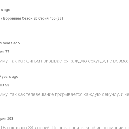
rs ago
) / Воронины Сезон 20 Серия 455 (33)
9 years ago
рия 77
мму, так как фильм прирывается каждую секунду, не возмож
9 years ago
рия 53
мму, так как телевещание прирывается каждую секунду, и 
o
ерия 203
на ТВ показано 345 серий. По предварительной информации: н