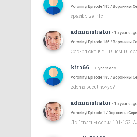
Voroninyi Episode 185 / Воронины С
spasibo za info
administrator
·
15 years ag
Voroninyi Episode 185 / Воронины С
Сериал окончен. В нем 10 сез
kira66
·
15 years ago
Voroninyi Episode 185 / Воронины С
zdems,budut novye?
administrator
·
15 years ag
Voroninyi Episode 1 / Воронины Сери
Добавлены серии 101-152. А