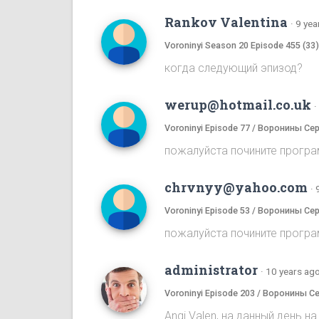
Rankov Valentina
·
9 yea
Voroninyi Season 20 Episode 455 (33
когда следующий эпизод?
werup@hotmail.co.uk
·
Voroninyi Episode 77 / Воронины Се
пожалуйста почините програ
chrvnyy@yahoo.com
·
Voroninyi Episode 53 / Воронины Се
пожалуйста почините програ
administrator
·
10 years ag
Voroninyi Episode 203 / Воронины С
Angi Valen, на данный день 