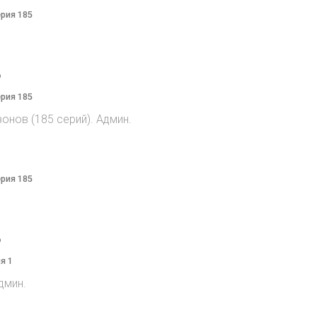
ерия 185
o
ерия 185
онов (185 серий). Админ.
ерия 185
o
я 1
дмин.