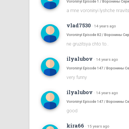
Voroninyi Episode 1 / Воронины Сери
a mne voroninyi lyshche nrav
vlad7530
·
14 years ago
Voroninyi Episode 82 / Воронины Се
ne gruzitsya chto to..
ilyalubov
·
14 years ago
Voroninyi Episode 147 / Воронины С
very funny
ilyalubov
·
14 years ago
Voroninyi Episode 147 / Воронины С
good
kira66
·
15 years ago