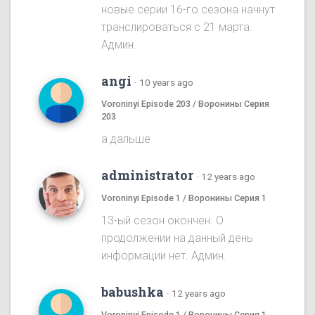
новые серии 16-го сезона начнут
транслироваться с 21 марта.
Админ.
angi
·
10 years ago
Voroninyi Episode 203 / Воронины Серия
203
а дальше
administrator
·
12 years ago
Voroninyi Episode 1 / Воронины Серия 1
13-ый сезон окончен. О
продолжении на данный день
информации нет. Админ.
babushka
·
12 years ago
Voroninyi Episode 1 / Воронины Серия 1