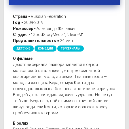
Страна -
Russian Federation
Год -
2009-2019
Режиссер -
Александр Жигалкин
Студия -
"GoodStoryMedia", "Леан-М"
Продолжительность ≈
24 мин
ДЕТСКИЕ
КОМЕДИИ
ТВ/СЕРИАЛЫ
О фильме
Действие сериала разворачивается в одной
московской «сталинке», где в трехкомнатной
квартире живет молодая семья. Главные герои —
молодая женщина Вера, ее муж Костя, два
полугодовалых сына-близнеца и пятилетняя дочурка.
Вроде бы, полная идиллия, жизнь удалась. Но не тут-
то было! Ведь на одной с ними лестничной клетке
живут родители Кости, которые и создают массу
проблем нашим героям.
В ролях