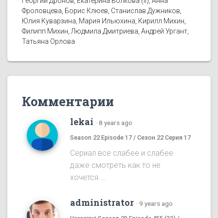
Георгий Дронов, Екатерина Волкова (II), Анна
Фроловцева, Борис Клюев, Станислав Дужников,
Юлия Куварзина, Мария Ильюхина, Кирилл Михин,
Филипп Михин, Людмила Дмитриева, Андрей Ургант,
Татьяна Орлова
Комментарии
lekai
·
8 years ago
Season 22 Episode 17 / Сезон 22 Серия 17
Сериал все слабее и слабее
даже смотреть как то не
хочется....
administrator
·
9 years ago