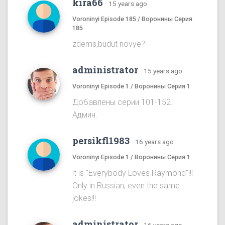
kira66
·
15 years ago
Voroninyi Episode 185 / Воронины Серия
185
zdems,budut novye?
administrator
·
15 years ago
Voroninyi Episode 1 / Воронины Серия 1
Добавлены серии 101-152.
Админ.
persikfl1983
·
16 years ago
Voroninyi Episode 1 / Воронины Серия 1
it is "Everybody Loves Raymond"!!!
Only in Russian, even the same
jokes!!!
administrator