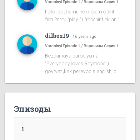
Voroninyi Episode 1 / Воронины Серия 1
hello ,pochemu ne mojem otkrit
film ?netu "play " i "racshirit ekran "
dilboz19
·
16 years ago
Voroninyi Episode 1 / Воронины Серия 1
Bezdarnaya parodiya na
''Everybody loves Raymond'',i
govryat ,kak perevod s english,lol
Эпизоды
1