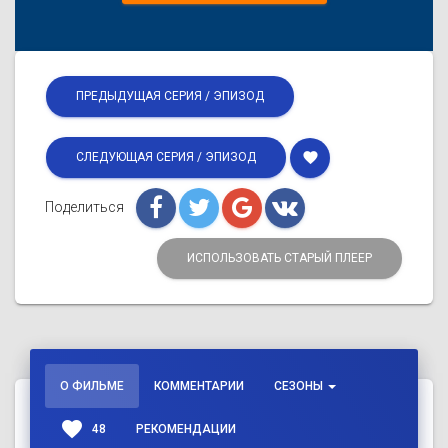
ПРЕДЫДУЩАЯ СЕРИЯ / ЭПИЗОД
favorite
СЛЕДУЮЩАЯ СЕРИЯ / ЭПИЗОД
Поделиться
ИСПОЛЬЗОВАТЬ СТАРЫЙ ПЛЕЕР
О ФИЛЬМЕ
КОММЕНТАРИИ
СЕЗОНЫ
favorite
48
РЕКОМЕНДАЦИИ