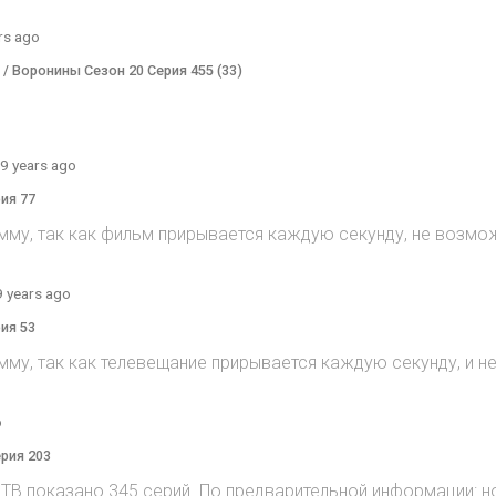
rs ago
) / Воронины Сезон 20 Серия 455 (33)
9 years ago
рия 77
мму, так как фильм прирывается каждую секунду, не возмож
9 years ago
рия 53
мму, так как телевещание прирывается каждую секунду, и 
o
ерия 203
на ТВ показано 345 серий. По предварительной информации: н