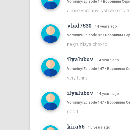
Voroninyi Episode 1 / Воронины Сери
a mne voroninyi lyshche nrav
vlad7530
·
14 years ago
Voroninyi Episode 82 / Воронины Се
ne gruzitsya chto to..
ilyalubov
·
14 years ago
Voroninyi Episode 147 / Воронины С
very funny
ilyalubov
·
14 years ago
Voroninyi Episode 147 / Воронины С
good
kira66
·
15 years ago