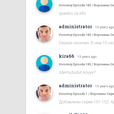
Voroninyi Episode 185 / Воронины С
spasibo za info
administrator
·
15 years ag
Voroninyi Episode 185 / Воронины С
Сериал окончен. В нем 10 сез
kira66
·
15 years ago
Voroninyi Episode 185 / Воронины С
zdems,budut novye?
administrator
·
15 years ag
Voroninyi Episode 1 / Воронины Сери
Добавлены серии 101-152. А