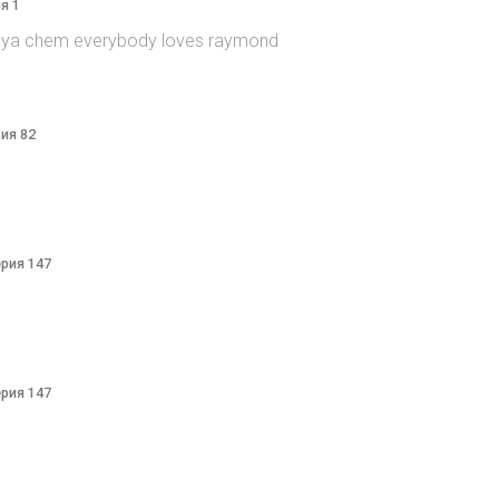
я 1
itsya chem everybody loves raymond
рия 82
ерия 147
ерия 147