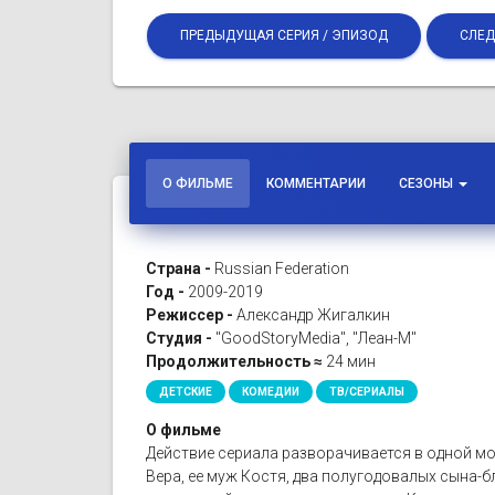
ПРЕДЫДУЩАЯ СЕРИЯ / ЭПИЗОД
СЛЕД
О ФИЛЬМЕ
КОММЕНТАРИИ
СЕЗОНЫ
Страна -
Russian Federation
Год -
2009-2019
Режиссер -
Александр Жигалкин
Студия -
"GoodStoryMedia", "Леан-М"
Продолжительность ≈
24 мин
ДЕТСКИЕ
КОМЕДИИ
ТВ/СЕРИАЛЫ
О фильме
Действие сериала разворачивается в одной мо
Вера, ее муж Костя, два полугодовалых сына-бл