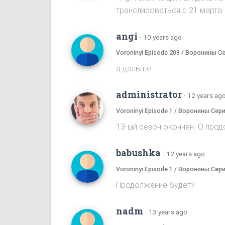
транслироваться с 21 марта.
angi
·
10 years ago
Voroninyi Episode 203 / Воронины С
а дальше
administrator
·
12 years ag
Voroninyi Episode 1 / Воронины Сери
13-ый сезон окончен. О прод
babushka
·
12 years ago
Voroninyi Episode 1 / Воронины Сери
Продолжение будет?
nadm
·
13 years ago