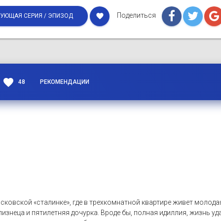
Поделиться
favorite
УЮЩАЯ СЕРИЯ / ЭПИЗОД
favorite
48
РЕКОМЕНДАЦИИ
сковской «сталинке», где в трехкомнатной квартире живет молода
изнеца и пятилетняя дочурка. Вроде бы, полная идиллия, жизнь уда