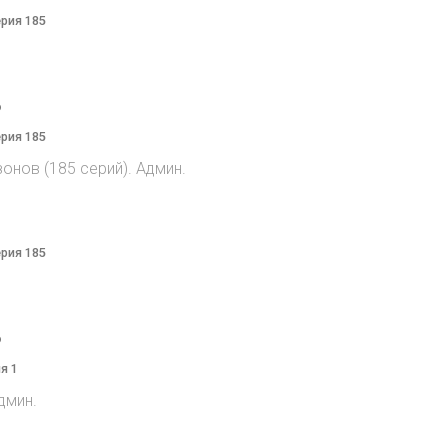
ерия 185
o
ерия 185
онов (185 серий). Админ.
ерия 185
o
я 1
дмин.