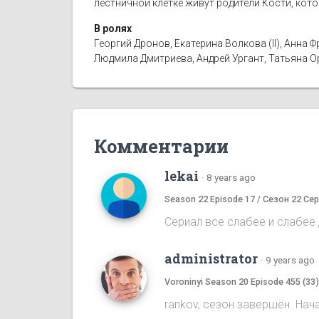
лестничной клетке живут родители Кости, кот
В ролях
Георгий Дронов, Екатерина Волкова (II), Анн
Людмила Дмитриева, Андрей Ургант, Татьяна 
Комментарии
lekai
·
8 years ago
Season 22 Episode 17 / Сезон 22 Сер
Сериал все слабее и слабее д
administrator
·
9 years ago
Voroninyi Season 20 Episode 455 (33
rankov, сезон завершён. Нач