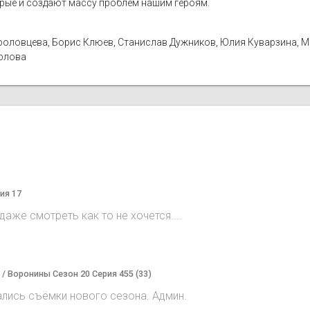
орые и создают массу проблем нашим героям.
а Фроловцева, Борис Клюев, Станислав Дужников, Юлия Куварзина, 
Орлова
ия 17
аже смотреть как то не хочется....
) / Воронины Сезон 20 Серия 455 (33)
ались съёмки нового сезона. Админ.