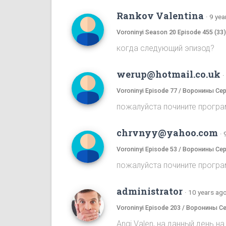
Rankov Valentina
·
9 yea
Voroninyi Season 20 Episode 455 (33
когда следующий эпизод?
werup@hotmail.co.uk
·
Voroninyi Episode 77 / Воронины Се
пожалуйста почините програ
chrvnyy@yahoo.com
·
Voroninyi Episode 53 / Воронины Се
пожалуйста почините програ
administrator
·
10 years ag
Voroninyi Episode 203 / Воронины С
Angi Valen, на данный день 