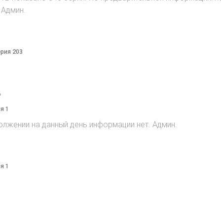
 Админ.
ерия 203
o
я 1
олжении на данный день информации нет. Админ.
я 1