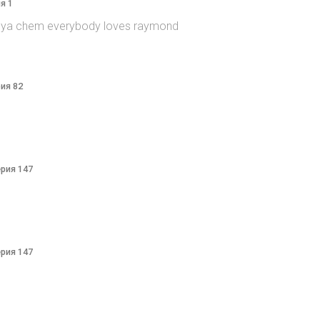
я 1
itsya chem everybody loves raymond
рия 82
ерия 147
ерия 147