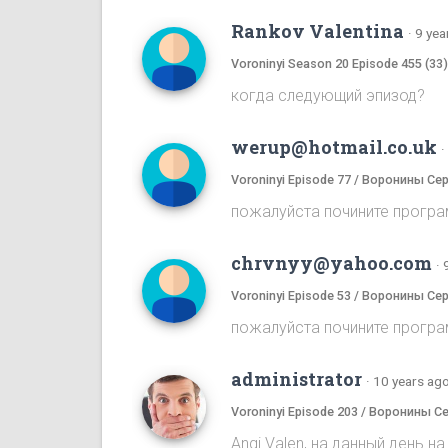
Rankov Valentina
·
9 yea
Voroninyi Season 20 Episode 455 (33
когда следующий эпизод?
werup@hotmail.co.uk
·
Voroninyi Episode 77 / Воронины Се
пожалуйста почините програ
chrvnyy@yahoo.com
·
Voroninyi Episode 53 / Воронины Се
пожалуйста почините програ
administrator
·
10 years ag
Voroninyi Episode 203 / Воронины С
Angi Valen, на данный день 