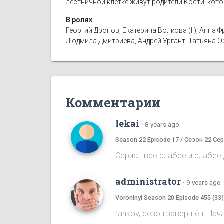
лестничной клетке живут родители Кости, кот
В ролях
Георгий Дронов, Екатерина Волкова (II), Анн
Людмила Дмитриева, Андрей Ургант, Татьяна 
Комментарии
lekai
·
8 years ago
Season 22 Episode 17 / Сезон 22 Сер
Сериал все слабее и слабее д
administrator
·
9 years ago
Voroninyi Season 20 Episode 455 (33
rankov, сезон завершён. Нач