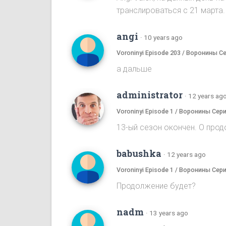
транслироваться с 21 марта.
angi
·
10 years ago
Voroninyi Episode 203 / Воронины С
а дальше
administrator
·
12 years ag
Voroninyi Episode 1 / Воронины Сери
13-ый сезон окончен. О прод
babushka
·
12 years ago
Voroninyi Episode 1 / Воронины Сери
Продолжение будет?
nadm
·
13 years ago