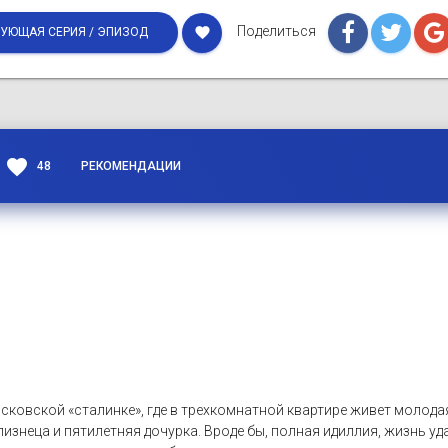
Поделиться
favorite
УЮЩАЯ СЕРИЯ / ЭПИЗОД
favorite
48
РЕКОМЕНДАЦИИ
сковской «сталинке», где в трехкомнатной квартире живет молода
изнеца и пятилетняя дочурка. Вроде бы, полная идиллия, жизнь уда