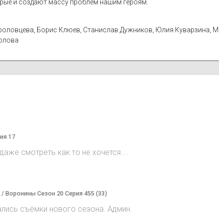
орые и создают массу проблем нашим героям.
а Фроловцева, Борис Клюев, Станислав Дужников, Юлия Куварзина, 
Орлова
ия 17
аже смотреть как то не хочется....
) / Воронины Сезон 20 Серия 455 (33)
ались съёмки нового сезона. Админ.