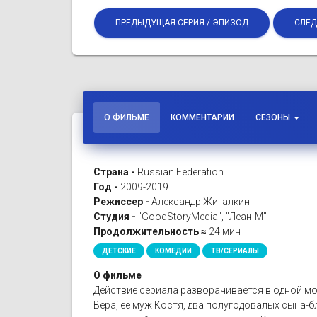
ПРЕДЫДУЩАЯ СЕРИЯ / ЭПИЗОД
СЛЕД
О ФИЛЬМЕ
КОММЕНТАРИИ
СЕЗОНЫ
Страна -
Russian Federation
Год -
2009-2019
Режиссер -
Александр Жигалкин
Студия -
"GoodStoryMedia", "Леан-М"
Продолжительность ≈
24 мин
ДЕТСКИЕ
КОМЕДИИ
ТВ/СЕРИАЛЫ
О фильме
Действие сериала разворачивается в одной мо
Вера, ее муж Костя, два полугодовалых сына-бл