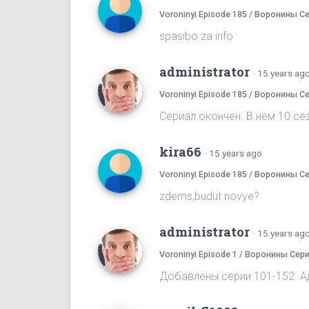
Voroninyi Episode 185 / Воронины С
spasibo za info
administrator
·
15 years ag
Voroninyi Episode 185 / Воронины С
Сериал окончен. В нем 10 сез
kira66
·
15 years ago
Voroninyi Episode 185 / Воронины С
zdems,budut novye?
administrator
·
15 years ag
Voroninyi Episode 1 / Воронины Сери
Добавлены серии 101-152. А