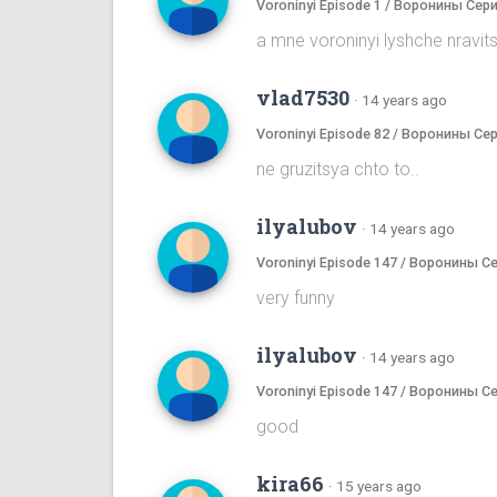
Voroninyi Episode 1 / Воронины Сери
a mne voroninyi lyshche nrav
vlad7530
·
14 years ago
Voroninyi Episode 82 / Воронины Се
ne gruzitsya chto to..
ilyalubov
·
14 years ago
Voroninyi Episode 147 / Воронины С
very funny
ilyalubov
·
14 years ago
Voroninyi Episode 147 / Воронины С
good
kira66
·
15 years ago