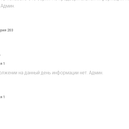
 Админ.
ерия 203
o
я 1
олжении на данный день информации нет. Админ.
я 1