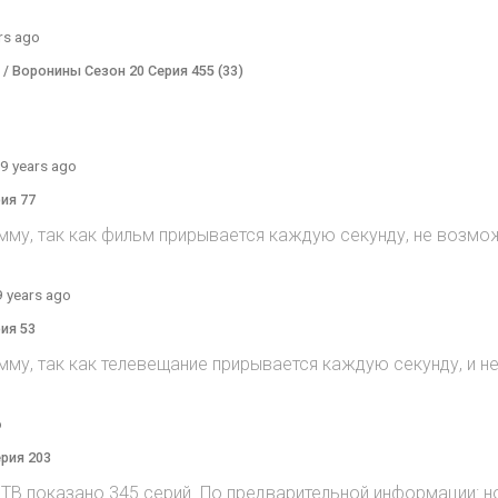
rs ago
) / Воронины Сезон 20 Серия 455 (33)
9 years ago
рия 77
мму, так как фильм прирывается каждую секунду, не возмож
9 years ago
рия 53
мму, так как телевещание прирывается каждую секунду, и 
o
ерия 203
на ТВ показано 345 серий. По предварительной информации: н