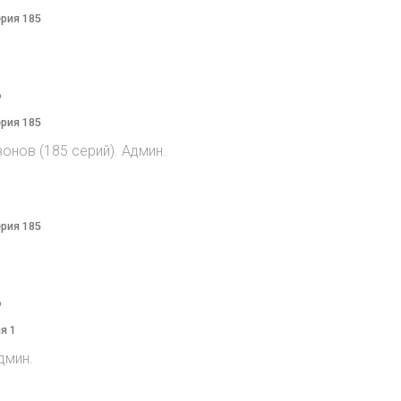
ерия 185
o
ерия 185
онов (185 серий). Админ.
ерия 185
o
я 1
дмин.