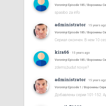
Voroninyi Episode 185 / Воронины С
spasibo za info
administrator
·
15 years ag
Voroninyi Episode 185 / Воронины С
Сериал окончен. В нем 10 сез
kira66
·
15 years ago
Voroninyi Episode 185 / Воронины С
zdems,budut novye?
administrator
·
15 years ag
Voroninyi Episode 1 / Воронины Сери
Добавлены серии 101-152. А