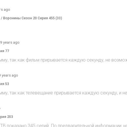
rs ago
) / Воронины Сезон 20 Серия 455 (33)
9 years ago
рия 77
мму, так как фильм прирывается каждую секунду, не возмож
9 years ago
рия 53
мму, так как телевещание прирывается каждую секунду, и 
o
ерия 203
на ТВ показано 345 серий. По предварительной информации: н