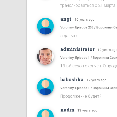
транслироваться с 21 марта.
angi
·
10 years ago
Voroninyi Episode 203 / Воронины С
а дальше
administrator
·
12 years ag
Voroninyi Episode 1 / Воронины Сери
13-ый сезон окончен. О прод
babushka
·
12 years ago
Voroninyi Episode 1 / Воронины Сери
Продолжение будет?
nadm
·
13 years ago