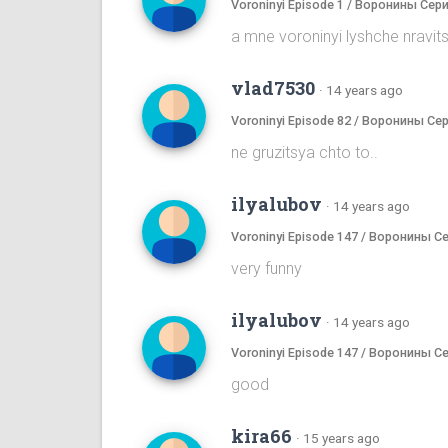
Voroninyi Episode 1 / Воронины Сери
a mne voroninyi lyshche nrav
vlad7530
·
14 years ago
Voroninyi Episode 82 / Воронины Се
ne gruzitsya chto to..
ilyalubov
·
14 years ago
Voroninyi Episode 147 / Воронины С
very funny
ilyalubov
·
14 years ago
Voroninyi Episode 147 / Воронины С
good
kira66
·
15 years ago