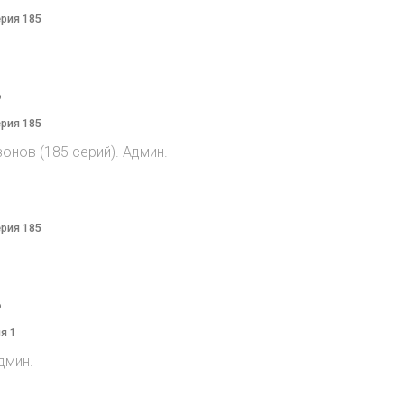
ерия 185
o
ерия 185
онов (185 серий). Админ.
ерия 185
o
я 1
дмин.