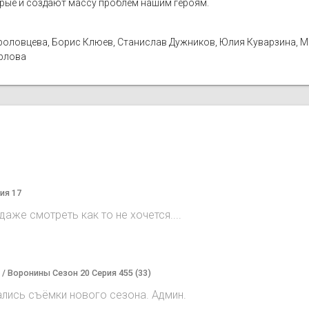
орые и создают массу проблем нашим героям.
а Фроловцева, Борис Клюев, Станислав Дужников, Юлия Куварзина, 
Орлова
ия 17
аже смотреть как то не хочется....
) / Воронины Сезон 20 Серия 455 (33)
ались съёмки нового сезона. Админ.