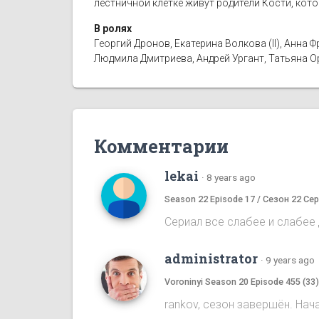
лестничной клетке живут родители Кости, кот
В ролях
Георгий Дронов, Екатерина Волкова (II), Анн
Людмила Дмитриева, Андрей Ургант, Татьяна 
Комментарии
lekai
·
8 years ago
Season 22 Episode 17 / Сезон 22 Сер
Сериал все слабее и слабее д
administrator
·
9 years ago
Voroninyi Season 20 Episode 455 (33
rankov, сезон завершён. Нач