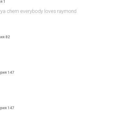
я 1
itsya chem everybody loves raymond
рия 82
ерия 147
ерия 147