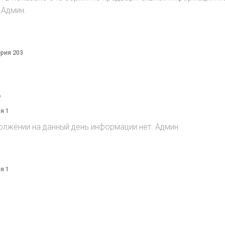
 Админ.
ерия 203
o
я 1
олжении на данный день информации нет. Админ.
я 1