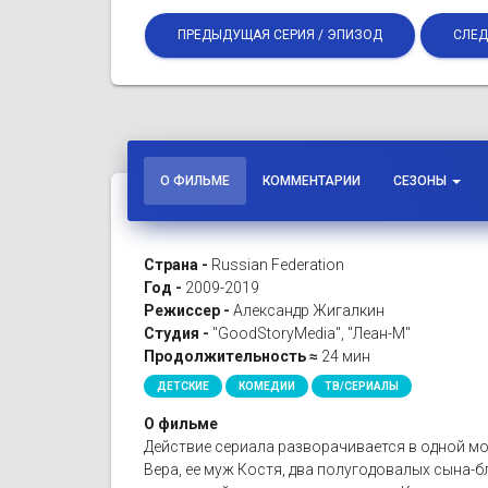
ПРЕДЫДУЩАЯ СЕРИЯ / ЭПИЗОД
СЛЕД
О ФИЛЬМЕ
КОММЕНТАРИИ
СЕЗОНЫ
Страна -
Russian Federation
Год -
2009-2019
Режиссер -
Александр Жигалкин
Студия -
"GoodStoryMedia", "Леан-М"
Продолжительность ≈
24 мин
ДЕТСКИЕ
КОМЕДИИ
ТВ/СЕРИАЛЫ
О фильме
Действие сериала разворачивается в одной мо
Вера, ее муж Костя, два полугодовалых сына-бл