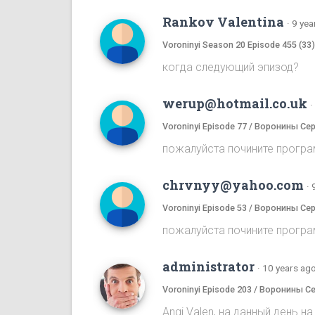
Rankov Valentina
·
9 yea
Voroninyi Season 20 Episode 455 (33
когда следующий эпизод?
werup@hotmail.co.uk
·
Voroninyi Episode 77 / Воронины Се
пожалуйста почините програ
chrvnyy@yahoo.com
·
Voroninyi Episode 53 / Воронины Се
пожалуйста почините програ
administrator
·
10 years ag
Voroninyi Episode 203 / Воронины С
Angi Valen, на данный день 