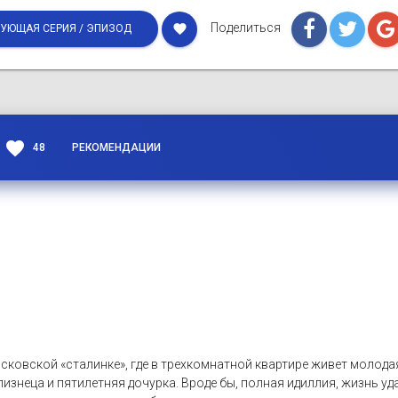
Поделиться
favorite
УЮЩАЯ СЕРИЯ / ЭПИЗОД
favorite
48
РЕКОМЕНДАЦИИ
сковской «сталинке», где в трехкомнатной квартире живет молода
изнеца и пятилетняя дочурка. Вроде бы, полная идиллия, жизнь уда