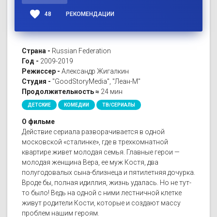
favorite
48
РЕКОМЕНДАЦИИ
Страна -
Russian Federation
Год -
2009-2019
Режиссер -
Александр Жигалкин
Студия -
"GoodStoryMedia", "Леан-М"
Продолжительность ≈
24 мин
ДЕТСКИЕ
КОМЕДИИ
ТВ/СЕРИАЛЫ
О фильме
Действие сериала разворачивается в одной
московской «сталинке», где в трехкомнатной
квартире живет молодая семья. Главные герои —
молодая женщина Вера, ее муж Костя, два
полугодовалых сына-близнеца и пятилетняя дочурка.
Вроде бы, полная идиллия, жизнь удалась. Но не тут-
то было! Ведь на одной с ними лестничной клетке
живут родители Кости, которые и создают массу
проблем нашим героям.