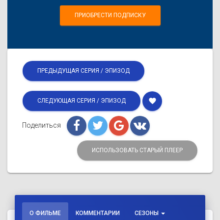
ПРИОБРЕСТИ ПОДПИСКУ
ПРЕДЫДУЩАЯ СЕРИЯ / ЭПИЗОД
favorite
СЛЕДУЮЩАЯ СЕРИЯ / ЭПИЗОД
Поделиться
ИСПОЛЬЗОВАТЬ СТАРЫЙ ПЛЕЕР
О ФИЛЬМЕ
КОММЕНТАРИИ
СЕЗОНЫ