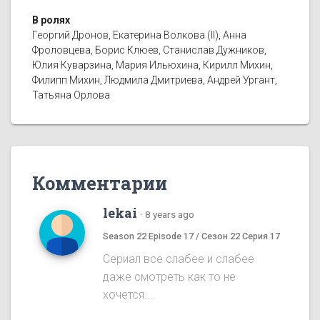
В ролях
Георгий Дронов, Екатерина Волкова (II), Анна
Фроловцева, Борис Клюев, Станислав Дужников,
Юлия Куварзина, Мария Ильюхина, Кирилл Михин,
Филипп Михин, Людмила Дмитриева, Андрей Ургант,
Татьяна Орлова
Комментарии
lekai
·
8 years ago
Season 22 Episode 17 / Сезон 22 Серия 17
Сериал все слабее и слабее
даже смотреть как то не
хочется....