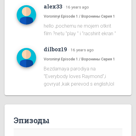
alex33
·
16 years ago
Voroninyi Episode 1 / Воронины Серия 1
hello ,pochemu ne mojem otkrit
film ?netu "play " i "racshirit ekran "
dilboz19
·
16 years ago
Voroninyi Episode 1 / Воронины Серия 1
Bezdarnaya parodiya na
''Everybody loves Raymond'',i
govryat ,kak perevod s english,lol
Эпизоды