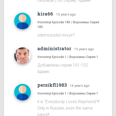
сезонов (185 серий). Админ.
kira66
·
15 years ago
Voroninyi Episode 185 / Воронины Серия
185
zdems,budut novye?
administrator
·
15 years ago
Voroninyi Episode 1 / Воронины Серия 1
Добавлены серии 101-152.
Админ.
persikfl1983
·
16 years ago
Voroninyi Episode 1 / Воронины Серия 1
it is "Everybody Loves Raymond"!!!
Only in Russian, even the same
jokes!!!