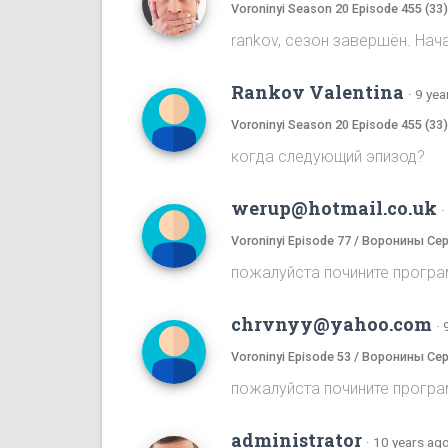
Voroninyi Season 20 Episode 455 (33
rankov, сезон завершён. Нач
Rankov Valentina
·
9 yea
Voroninyi Season 20 Episode 455 (33
когда следующий эпизод?
werup@hotmail.co.uk
·
Voroninyi Episode 77 / Воронины Се
пожалуйста почините програ
chrvnyy@yahoo.com
·
Voroninyi Episode 53 / Воронины Се
пожалуйста почините програ
administrator
·
10 years ag