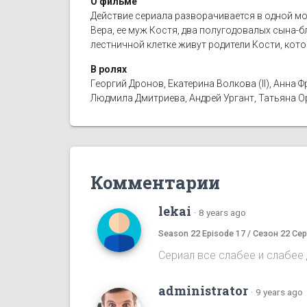
О фильме
Действие сериала разворачивается в одной мо
Вера, ее муж Костя, два полугодовалых сына-бл
лестничной клетке живут родители Кости, кот
В ролях
Георгий Дронов, Екатерина Волкова (II), Анн
Людмила Дмитриева, Андрей Ургант, Татьяна 
Комментарии
lekai
·
8 years ago
Season 22 Episode 17 / Сезон 22 Сер
Сериал все слабее и слабее д
administrator
·
9 years ago