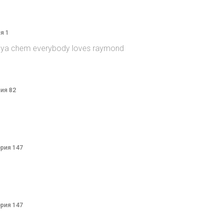
я 1
itsya chem everybody loves raymond
рия 82
ерия 147
ерия 147