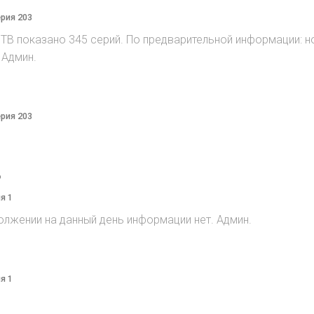
ерия 203
на ТВ показано 345 серий. По предварительной информации: н
 Админ.
ерия 203
o
я 1
олжении на данный день информации нет. Админ.
я 1