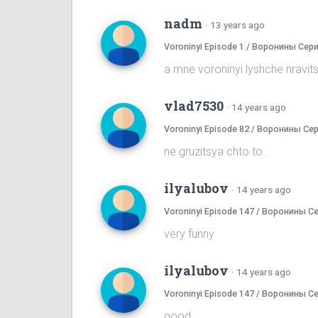
nadm
·
13 years ago
Voroninyi Episode 1 / Воронины Сери
a mne voroninyi lyshche nrav
vlad7530
·
14 years ago
Voroninyi Episode 82 / Воронины Се
ne gruzitsya chto to..
ilyalubov
·
14 years ago
Voroninyi Episode 147 / Воронины С
very funny
ilyalubov
·
14 years ago
Voroninyi Episode 147 / Воронины С
good