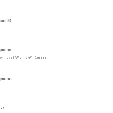
ерия 185
o
ерия 185
онов (185 серий). Админ.
ерия 185
o
я 1