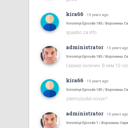
kira66
·
15 years ago
Voroninyi Episode 185 / Воронины С
spasibo za info
administrator
·
15 years ag
Voroninyi Episode 185 / Воронины С
Сериал окончен. В нем 10 сез
kira66
·
15 years ago
Voroninyi Episode 185 / Воронины С
zdems,budut novye?
administrator
·
15 years ag
Voroninyi Episode 1 / Воронины Сери