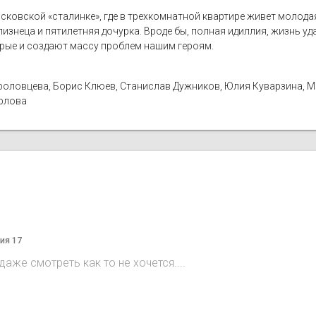
сковской «сталинке», где в трехкомнатной квартире живет молода
изнеца и пятилетняя дочурка. Вроде бы, полная идиллия, жизнь уда
орые и создают массу проблем нашим героям.
а Фроловцева, Борис Клюев, Станислав Дужников, Юлия Куварзина, 
Орлова
ия 17
аже смотреть как то не хочется....