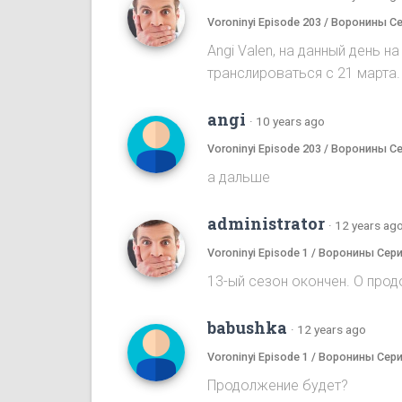
Voroninyi Episode 203 / Воронины С
Angi Valen, на данный день 
транслироваться с 21 марта.
angi
·
10 years ago
Voroninyi Episode 203 / Воронины С
а дальше
administrator
·
12 years ag
Voroninyi Episode 1 / Воронины Сери
13-ый сезон окончен. О прод
babushka
·
12 years ago
Voroninyi Episode 1 / Воронины Сери
Продолжение будет?