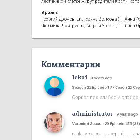
лестничной клетке живут родители Кости, кот
В ролях
Георгий Дронов, Екатерина Волкова (II), Анн
Людмила Дмитриева, Андрей Ургант, Татьяна 
Комментарии
lekai
·
8 years ago
Season 22 Episode 17 / Сезон 22 Сер
Сериал все слабее и слабее д
administrator
·
9 years ago
Voroninyi Season 20 Episode 455 (33
rankov, сезон завершён. Нач