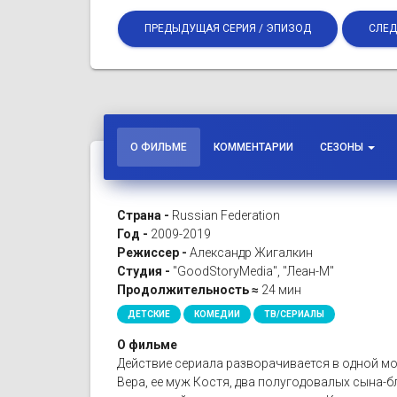
ПРЕДЫДУЩАЯ СЕРИЯ / ЭПИЗОД
СЛЕД
О ФИЛЬМЕ
КОММЕНТАРИИ
СЕЗОНЫ
Страна -
Russian Federation
Год -
2009-2019
Режиссер -
Александр Жигалкин
Студия -
"GoodStoryMedia", "Леан-М"
Продолжительность ≈
24 мин
ДЕТСКИЕ
КОМЕДИИ
ТВ/СЕРИАЛЫ
О фильме
Действие сериала разворачивается в одной мо
Вера, ее муж Костя, два полугодовалых сына-бл