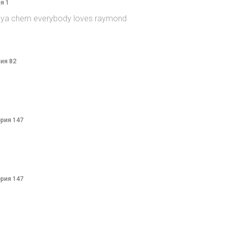
я 1
itsya chem everybody loves raymond
рия 82
ерия 147
ерия 147