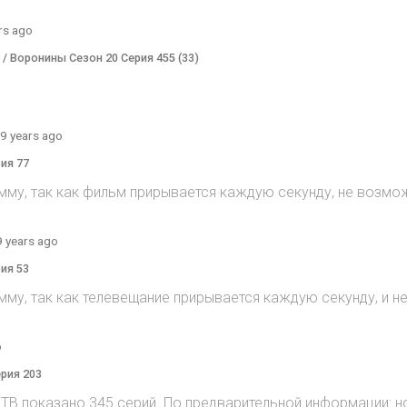
rs ago
) / Воронины Сезон 20 Серия 455 (33)
9 years ago
рия 77
мму, так как фильм прирывается каждую секунду, не возмож
9 years ago
рия 53
мму, так как телевещание прирывается каждую секунду, и 
o
ерия 203
на ТВ показано 345 серий. По предварительной информации: н