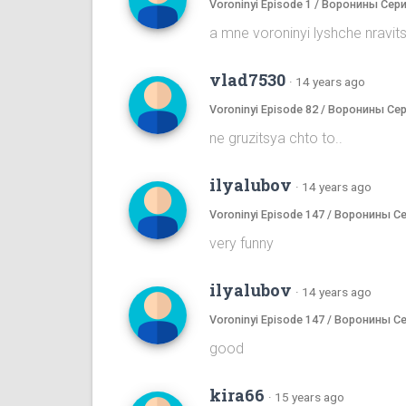
Voroninyi Episode 1 / Воронины Сери
a mne voroninyi lyshche nrav
vlad7530
·
14 years ago
Voroninyi Episode 82 / Воронины Се
ne gruzitsya chto to..
ilyalubov
·
14 years ago
Voroninyi Episode 147 / Воронины С
very funny
ilyalubov
·
14 years ago
Voroninyi Episode 147 / Воронины С
good
kira66
·
15 years ago