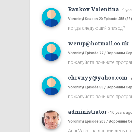
Rankov Valentina
·
9 yea
Voroninyi Season 20 Episode 455 (33
когда следующий эпизод?
werup@hotmail.co.uk
·
Voroninyi Episode 77 / Воронины Се
пожалуйста почините програ
chrvnyy@yahoo.com
·
Voroninyi Episode 53 / Воронины Се
пожалуйста почините програ
administrator
·
10 years ag
Voroninyi Episode 203 / Воронины С
Angi Valen, на данный день 