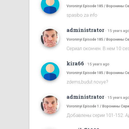
Voroninyi Episode 185 / Воронины С
spasibo za info
administrator
·
15 years ag
Voroninyi Episode 185 / Воронины С
Сериал окончен. В нем 10 сез
kira66
·
15 years ago
Voroninyi Episode 185 / Воронины С
zdems,budut novye?
administrator
·
15 years ag
Voroninyi Episode 1 / Воронины Сери
Добавлены серии 101-152. А