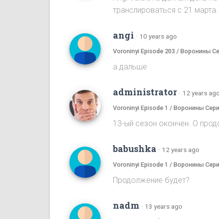
транслироваться с 21 марта.
angi
·
10 years ago
Voroninyi Episode 203 / Воронины С
а дальше
administrator
·
12 years ag
Voroninyi Episode 1 / Воронины Сери
13-ый сезон окончен. О прод
babushka
·
12 years ago
Voroninyi Episode 1 / Воронины Сери
Продолжение будет?
nadm
·
13 years ago