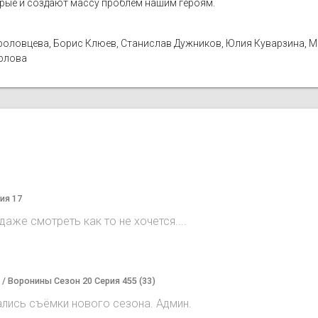
орые и создают массу проблем нашим героям.
а Фроловцева, Борис Клюев, Станислав Дужников, Юлия Куварзина, 
Орлова
ия 17
аже смотреть как то не хочется....
) / Воронины Сезон 20 Серия 455 (33)
ались съёмки нового сезона. Админ.