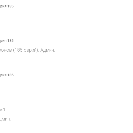
ерия 185
o
ерия 185
онов (185 серий). Админ.
ерия 185
o
я 1
дмин.