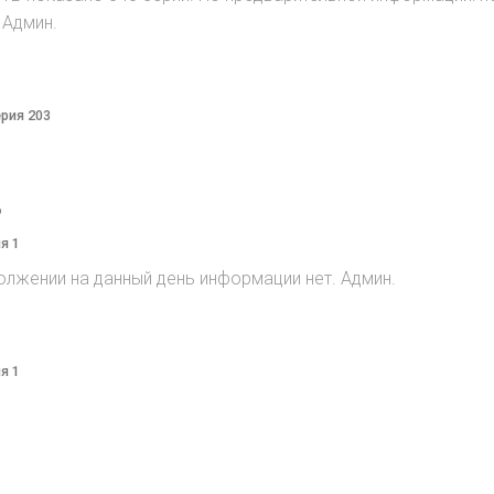
 Админ.
ерия 203
o
я 1
олжении на данный день информации нет. Админ.
я 1