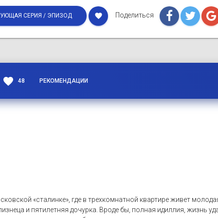
Поделиться
favorite
УЮЩАЯ СЕРИЯ / ЭПИЗОД
favorite
48
РЕКОМЕНДАЦИИ
сковской «сталинке», где в трехкомнатной квартире живет молода
изнеца и пятилетняя дочурка. Вроде бы, полная идиллия, жизнь уда