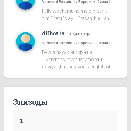
Voroninyi Episode 1 / Воронины Серия 1
hello ,pochemu ne mojem otkrit
film ?netu "play " i "racshirit ekran "
dilboz19
·
16 years ago
Voroninyi Episode 1 / Воронины Серия 1
Bezdarnaya parodiya na
''Everybody loves Raymond'',i
govryat ,kak perevod s english,lol
Эпизоды
1