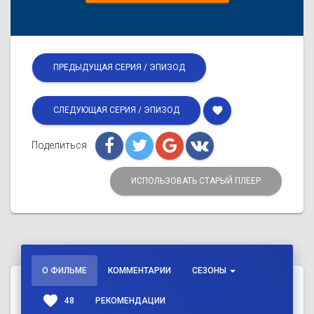
ПРЕДЫДУЩАЯ СЕРИЯ / ЭПИЗОД
favorite
СЛЕДУЮЩАЯ СЕРИЯ / ЭПИЗОД
Поделиться
ИСПОЛЬЗОВАТЬ СТАРЫЙ ПЛЕЕР
О ФИЛЬМЕ
КОММЕНТАРИИ
СЕЗОНЫ
favorite
48
РЕКОМЕНДАЦИИ