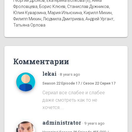
Георгий Дронов, Екатерина Волкова (II), Анна
Фроловцева, Борис Клюев, Станислав Дужников,
Юлия Куварзина, Мария Ильюхина, Кирилл Михин,
Филипп Михин, Людмила Дмитриева, Андрей Ургант,
Татьяна Орлова
Комментарии
lekai
·
8 years ago
Season 22 Episode 17 / Сезон 22 Серия 17
Сериал все слабее и слабее
даже смотреть как то не
хочется....
administrator
·
9 years ago