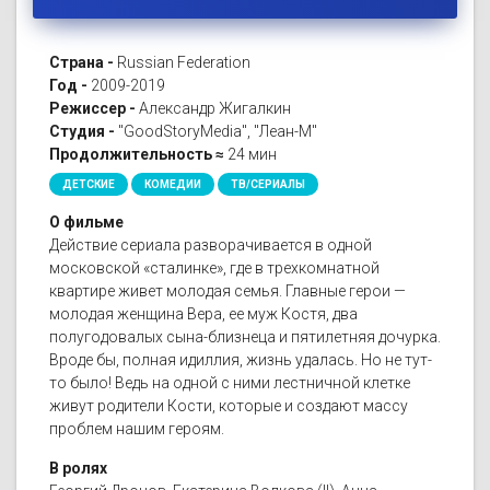
Страна -
Russian Federation
Год -
2009-2019
Режиссер -
Александр Жигалкин
Студия -
"GoodStoryMedia", "Леан-М"
Продолжительность ≈
24 мин
ДЕТСКИЕ
КОМЕДИИ
ТВ/СЕРИАЛЫ
О фильме
Действие сериала разворачивается в одной
московской «сталинке», где в трехкомнатной
квартире живет молодая семья. Главные герои —
молодая женщина Вера, ее муж Костя, два
полугодовалых сына-близнеца и пятилетняя дочурка.
Вроде бы, полная идиллия, жизнь удалась. Но не тут-
то было! Ведь на одной с ними лестничной клетке
живут родители Кости, которые и создают массу
проблем нашим героям.
В ролях