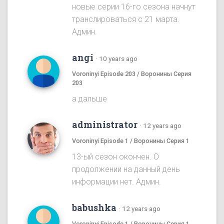
новые серии 16-го сезона начнут
транслироваться с 21 марта.
Админ.
angi
·
10 years ago
Voroninyi Episode 203 / Воронины Серия
203
а дальше
administrator
·
12 years ago
Voroninyi Episode 1 / Воронины Серия 1
13-ый сезон окончен. О
продолжении на данный день
информации нет. Админ.
babushka
·
12 years ago
Voroninyi Episode 1 / Воронины Серия 1