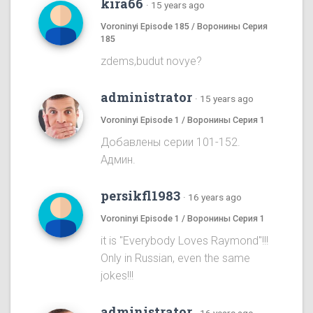
kira66
·
15 years ago
Voroninyi Episode 185 / Воронины Серия
185
zdems,budut novye?
administrator
·
15 years ago
Voroninyi Episode 1 / Воронины Серия 1
Добавлены серии 101-152.
Админ.
persikfl1983
·
16 years ago
Voroninyi Episode 1 / Воронины Серия 1
it is "Everybody Loves Raymond"!!!
Only in Russian, even the same
jokes!!!
administrator