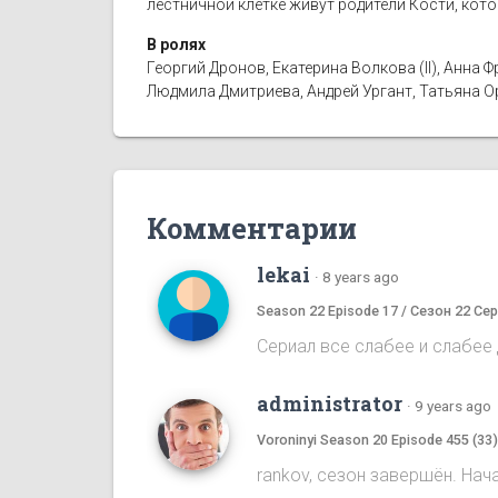
лестничной клетке живут родители Кости, кот
В ролях
Георгий Дронов, Екатерина Волкова (II), Анн
Людмила Дмитриева, Андрей Ургант, Татьяна 
Комментарии
lekai
·
8 years ago
Season 22 Episode 17 / Сезон 22 Сер
Сериал все слабее и слабее д
administrator
·
9 years ago
Voroninyi Season 20 Episode 455 (33
rankov, сезон завершён. Нач