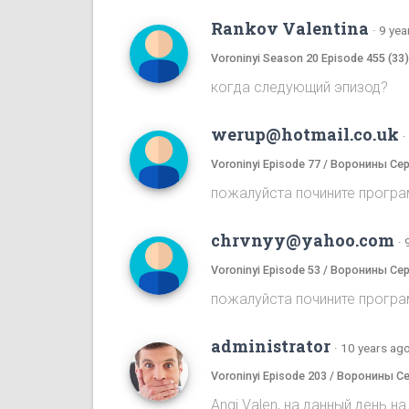
Rankov Valentina
·
9 yea
Voroninyi Season 20 Episode 455 (33
когда следующий эпизод?
werup@hotmail.co.uk
·
Voroninyi Episode 77 / Воронины Се
пожалуйста почините програ
chrvnyy@yahoo.com
·
Voroninyi Episode 53 / Воронины Се
пожалуйста почините програ
administrator
·
10 years ag
Voroninyi Episode 203 / Воронины С
Angi Valen, на данный день 