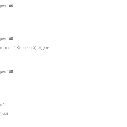
ерия 185
o
ерия 185
онов (185 серий). Админ.
ерия 185
o
я 1
дмин.