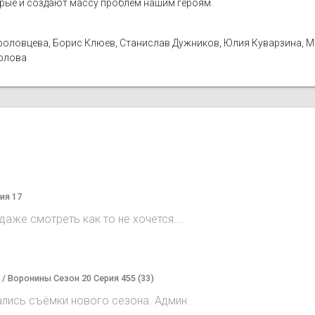
орые и создают массу проблем нашим героям.
а Фроловцева, Борис Клюев, Станислав Дужников, Юлия Куварзина, 
Орлова
ия 17
аже смотреть как то не хочется....
) / Воронины Сезон 20 Серия 455 (33)
ались съёмки нового сезона. Админ.