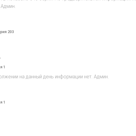
 Админ.
ерия 203
o
я 1
олжении на данный день информации нет. Админ.
я 1