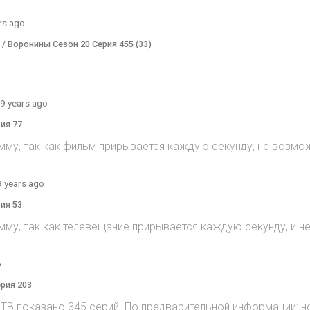
rs ago
) / Воронины Сезон 20 Серия 455 (33)
9 years ago
рия 77
мму, так как фильм прирывается каждую секунду, не возмож
9 years ago
рия 53
мму, так как телевещание прирывается каждую секунду, и 
o
ерия 203
на ТВ показано 345 серий. По предварительной информации: н