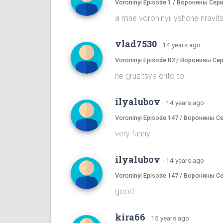
Voroninyi Episode 1 / Воронины Сери
a mne voroninyi lyshche nrav
vlad7530
·
14 years ago
Voroninyi Episode 82 / Воронины Се
ne gruzitsya chto to..
ilyalubov
·
14 years ago
Voroninyi Episode 147 / Воронины С
very funny
ilyalubov
·
14 years ago
Voroninyi Episode 147 / Воронины С
good
kira66
·
15 years ago