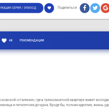
Поделиться
favorite
УЮЩАЯ СЕРИЯ / ЭПИЗОД
favorite
48
РЕКОМЕНДАЦИИ
сковской «сталинке», где в трехкомнатной квартире живет молода
изнеца и пятилетняя дочурка. Вроде бы, полная идиллия, жизнь уда