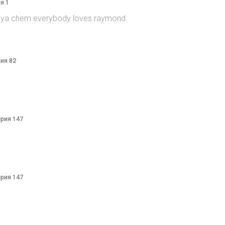
я 1
itsya chem everybody loves raymond
рия 82
ерия 147
ерия 147