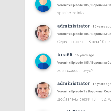
Voroninyi Episode 185 / Воронины С
spasibo za info
administrator
·
15 years ag
Voroninyi Episode 185 / Воронины С
Сериал окончен. В нем 10 сез
kira66
·
15 years ago
Voroninyi Episode 185 / Воронины С
zdems,budut novye?
administrator
·
15 years ag
Voroninyi Episode 1 / Воронины Сери
Добавлены серии 101-152. А