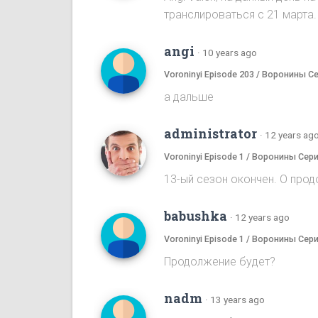
транслироваться с 21 марта.
angi
·
10 years ago
Voroninyi Episode 203 / Воронины С
а дальше
administrator
·
12 years ag
Voroninyi Episode 1 / Воронины Сери
13-ый сезон окончен. О прод
babushka
·
12 years ago
Voroninyi Episode 1 / Воронины Сери
Продолжение будет?
nadm
·
13 years ago