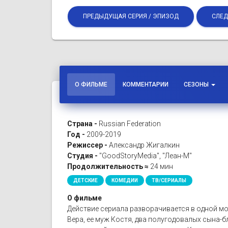
ПРЕДЫДУЩАЯ СЕРИЯ / ЭПИЗОД
СЛЕД
О ФИЛЬМЕ
КОММЕНТАРИИ
СЕЗОНЫ
Страна -
Russian Federation
Год -
2009-2019
Режиссер -
Александр Жигалкин
Студия -
"GoodStoryMedia", "Леан-М"
Продолжительность ≈
24 мин
ДЕТСКИЕ
КОМЕДИИ
ТВ/СЕРИАЛЫ
О фильме
Действие сериала разворачивается в одной мо
Вера, ее муж Костя, два полугодовалых сына-бл