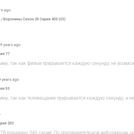
rs ago
) / Воронины Сезон 20 Серия 455 (33)
9 years ago
рия 77
мму, так как фильм прирывается каждую секунду, не возмож
9 years ago
рия 53
мму, так как телевещание прирывается каждую секунду, и 
o
ерия 203
на ТВ показано 345 серий. По предварительной информации: н