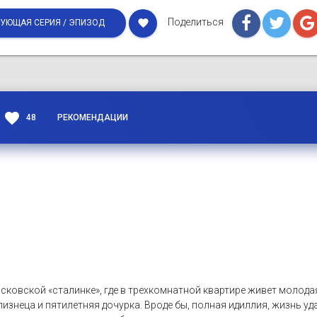
Поделиться
favorite
УЮЩАЯ СЕРИЯ / ЭПИЗОД
favorite
48
РЕКОМЕНДАЦИИ
сковской «сталинке», где в трехкомнатной квартире живет молода
изнеца и пятилетняя дочурка. Вроде бы, полная идиллия, жизнь уда