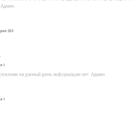
 Админ.
ерия 203
o
я 1
олжении на данный день информации нет. Админ.
я 1