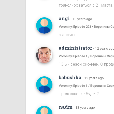
транслироваться с 21 марта.
angi
·
10 years ago
Voroninyi Episode 203 / Воронины С
а дальше
administrator
·
12 years ag
Voroninyi Episode 1 / Воронины Сери
13-ый сезон окончен. О прод
babushka
·
12 years ago
Voroninyi Episode 1 / Воронины Сери
Продолжение будет?
nadm
·
13 years ago