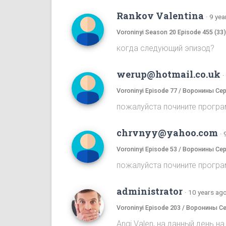
Rankov Valentina
·
9 yea
Voroninyi Season 20 Episode 455 (33
когда следующий эпизод?
werup@hotmail.co.uk
·
Voroninyi Episode 77 / Воронины Се
пожалуйста почините програ
chrvnyy@yahoo.com
·
Voroninyi Episode 53 / Воронины Се
пожалуйста почините програ
administrator
·
10 years ag
Voroninyi Episode 203 / Воронины С
Angi Valen, на данный день 