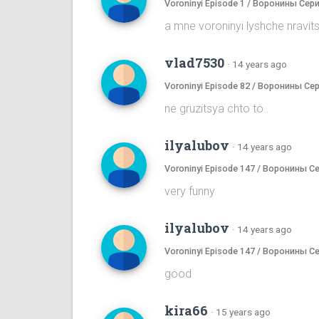
Voroninyi Episode 1 / Воронины Сери
a mne voroninyi lyshche nrav
vlad7530
·
14 years ago
Voroninyi Episode 82 / Воронины Се
ne gruzitsya chto to..
ilyalubov
·
14 years ago
Voroninyi Episode 147 / Воронины С
very funny
ilyalubov
·
14 years ago
Voroninyi Episode 147 / Воронины С
good
kira66
·
15 years ago