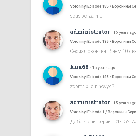
Voroninyi Episode 185 / Воронины С
spasibo za info
administrator
·
15 years ag
Voroninyi Episode 185 / Воронины С
Сериал окончен. В нем 10 сез
kira66
·
15 years ago
Voroninyi Episode 185 / Воронины С
zdems,budut novye?
administrator
·
15 years ag
Voroninyi Episode 1 / Воронины Сери
Добавлены серии 101-152. А