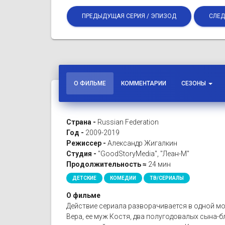
ПРЕДЫДУЩАЯ СЕРИЯ / ЭПИЗОД
СЛЕД
О ФИЛЬМЕ
КОММЕНТАРИИ
СЕЗОНЫ
Страна -
Russian Federation
Год -
2009-2019
Режиссер -
Александр Жигалкин
Студия -
"GoodStoryMedia", "Леан-М"
Продолжительность ≈
24 мин
ДЕТСКИЕ
КОМЕДИИ
ТВ/СЕРИАЛЫ
О фильме
Действие сериала разворачивается в одной мо
Вера, ее муж Костя, два полугодовалых сына-бл