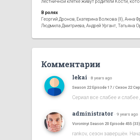
лестничной клетке живут родители Кости, кот
В ролях
Георгий Дронов, Екатерина Волкова (II), Анн
Людмила Дмитриева, Андрей Ургант, Татьяна 
Комментарии
lekai
·
8 years ago
Season 22 Episode 17 / Сезон 22 Сер
Сериал все слабее и слабее д
administrator
·
9 years ago
Voroninyi Season 20 Episode 455 (33
rankov, сезон завершён. Нач