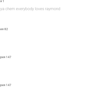
я 1
itsya chem everybody loves raymond
рия 82
ерия 147
ерия 147