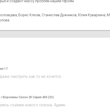
орые и создают массу проблем нашим героям.
а Фроловцева, Борис Клюев, Станислав Дужников, Юлия Куварзина, 
Орлова
ия 17
аже смотреть как то не хочется....
) / Воронины Сезон 20 Серия 455 (33)
ались съёмки нового сезона. Админ.